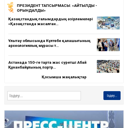
ПРЕЗИДЕНТ ТАПСЫРМАСЫ: «АЙТЫЛДЫ -
ОРЫНДАЛДЫ»
Қазақстандық ғалымдардың әзірлемелері
«Қазақстанда жасалған…
Ұлытау облысында Күлтөбе қалашығының
археологиялық мұрасы т…
Астанада 150-ге тарта жас суретші Абай
Құнанбайұлының портр…
Қосымша жаңалықтар
Іздеу...