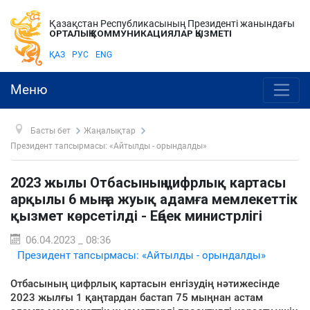
Қазақстан Республикасының Президенті жанындағы
ОРТАЛЫҚ КОММУНИКАЦИЯЛАР ҚЫЗМЕТІ
ҚАЗ
РУС
ENG
Меню
Басты бет
Жаңалықтар
Президент тапсырмасы: «Айтылды - орындалды»
2023 жылы Отбасының цифрлық картасы
арқылы 6 мыңға жуық адамға мемлекеттік
қызмет көрсетілді - Еңбек министрлігі
06.04.2023 _ 08:36
Президент тапсырмасы: «Айтылды - орындалды»
Отбасының цифрлық картасын енгізудің нәтижесінде
2023 жылғы 1 қаңтардан бастап 75 мыңнан астам