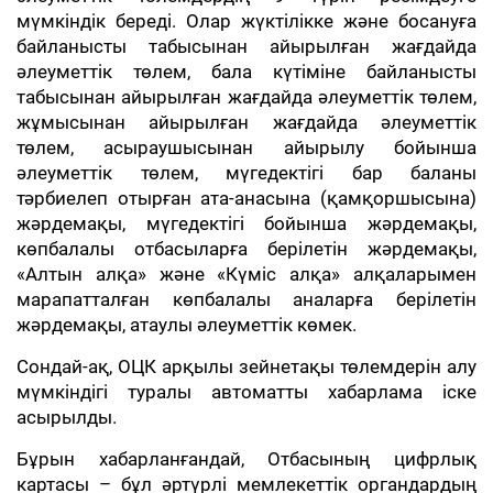
мүмкіндік береді. Олар жүктілікке және босануға
байланысты табысынан айырылған жағдайда
әлеуметтік төлем, бала күтіміне байланысты
табысынан айырылған жағдайда әлеуметтік төлем,
жұмысынан айырылған жағдайда әлеуметтік
төлем, асыраушысынан айырылу бойынша
әлеуметтік төлем, мүгедектігі бар баланы
тәрбиелеп отырған ата-анасына (қамқоршысына)
жәрдемақы, мүгедектігі бойынша жәрдемақы,
көпбалалы отбасыларға берілетін жәрдемақы,
«Алтын алқа» және «Күміс алқа» алқаларымен
марапатталған көпбалалы аналарға берілетін
жәрдемақы, атаулы әлеуметтік көмек.
Сондай-ақ, ОЦК арқылы зейнетақы төлемдерін алу
мүмкіндігі туралы автоматты хабарлама іске
асырылды.
Бұрын хабарланғандай, Отбасының цифрлық
картасы – бұл әртүрлі мемлекеттік органдардың