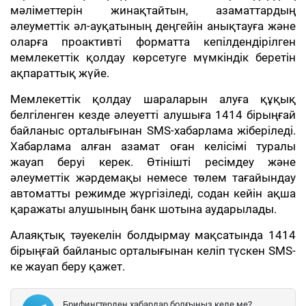
мәліметтерін жинақтайтын, азаматтардың
әлеуметтік әл-ауқатының деңгейін анықтауға және
оларға проактивті форматта кепілдендірілген
мемлекеттік қолдау көрсетуге мүмкіндік беретін
ақпараттық жүйе.
Мемлекеттік қолдау шараларын алуға құқық
белгіленген кезде әлеуетті алушыға 1414 бірыңғай
байланыс орталығынан SMS-хабарлама жіберіледі.
Хабарлама алған азамат оған келісімі туралы
жауап беруі керек. Өтінішті ресімдеу және
әлеуметтік жәрдемақы немесе төлем тағайындау
автоматты режимде жүргізіледі, содан кейін ақша
қаражаты алушының банк шотына аударылады.
Алаяқтық тәуекелін болдырмау мақсатында 1414
бірыңғай байланыс орталығынан келіп түскен SMS-
ке жауап беру қажет.
Брифингтерден хабардар болғыңыз келе ме?