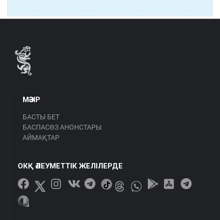
МӘЗІР
БАСТЫ БЕТ
БАСПАСӨЗ АНОНСТАРЫ
АЙМАҚТАР
ОКҚ ӘЛЕУМЕТТІК ЖЕЛІЛЕРДЕ