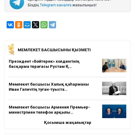
Біздің
Telegram каналға
жазылыңыз!
МЕМЛЕКЕТ БАСШЫСЫНЫҢ ҚЫЗМЕТІ
Президент «Бәйтерек» холдингінің
басқарма төрағасы Рустам Қ…
Мемлекет басшысы Халық қаһарманы
Иван Гапичтің туған-туыста…
Мемлекет басшысы Армения Премьер-
министрімен телефон арқылы…
Қосымша жаңалықтар