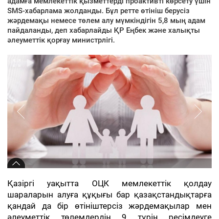
адамға мемлекеттік қызметтерді проактивті көрсету үшін
SMS-хабарлама жолданды. Бұл ретте өтініш берусіз
жәрдемақы немесе төлем алу мүмкіндігін 5,8 мың адам
пайдаланды, деп хабарлайды ҚР Еңбек және халықты
әлеуметтік қорғау министрлігі.
Қазіргі уақытта ОЦК мемлекеттік қолдау
шараларын алуға құқығы бар қазақстандықтарға
қандай да бір өтініштерсіз жәрдемақылар мен
әлеуметтік төлемдердің 9 түрін ресімдеуге