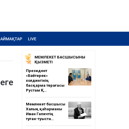
АЙМАҚТАР
LIVE
МЕМЛЕКЕТ БАСШЫСЫНЫҢ
ҚЫЗМЕТІ
Президент
«Бәйтерек»
еге
холдингінің
басқарма төрағасы
Рустам Қ…
Мемлекет басшысы
Халық қаһарманы
Иван Гапичтің
туған-туыста…