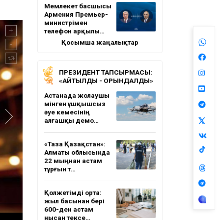
Мемлекет басшысы
Армения Премьер-
министрімен
телефон арқылы…
Қосымша жаңалықтар
ПРЕЗИДЕНТ ТАПСЫРМАСЫ:
«АЙТЫЛДЫ - ОРЫНДАЛДЫ»
Астанада жолаушы
мінген ұшқышсыз
әуе кемесінің
алғашқы демо…
«Таза Қазақстан»:
Алматы облысында
22 мыңнан астам
тұрғын т…
Қолжетімді орта:
жыл басынан бері
600-ден астам
нысан тексе…