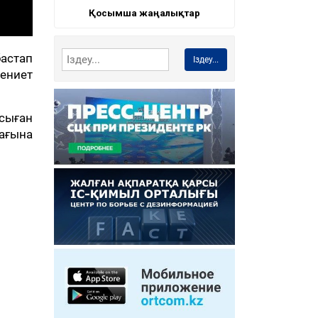
Қосымша жаңалықтар
астап
Іздеу...
ениет
осыған
тағына