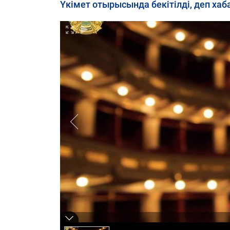
Үкімет отырысында бекітілді, деп ха