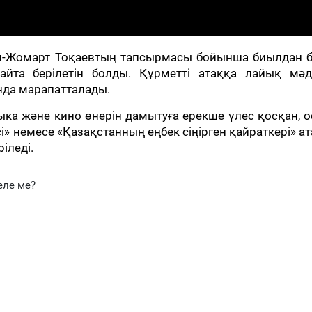
м-Жомарт Тоқаевтың тапсырмасы бойынша биылдан б
қайта берілетін болды. Құрметті атаққа лайық мәд
нда марапатталады.
узыка және кино өнерін дамытуға ерекше үлес қосқан, 
сі» немесе «Қазақстанның еңбек сіңірген қайраткері» а
іледі.
еле ме?