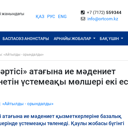
+7 (7172)
559344
ті жанындағы
ҚАЗ
РУС
ENG
info@ortcom.kz
БАСПАСӨЗ АНОНСТАРЫ
АРНАЙЫ ЖОБАЛАР
БАҚ ҮШІН
ы: «Айтылды - орындалды»
ртісі» атағына ие мәдениет
етін үстемеақы мөлшері екі ес
: «Айтылды - орындалды»
і атағына ие мәдениет қызметкерлеріне базалық
інде үстемеақы төленеді. Қаулы жобасы бүгінгі