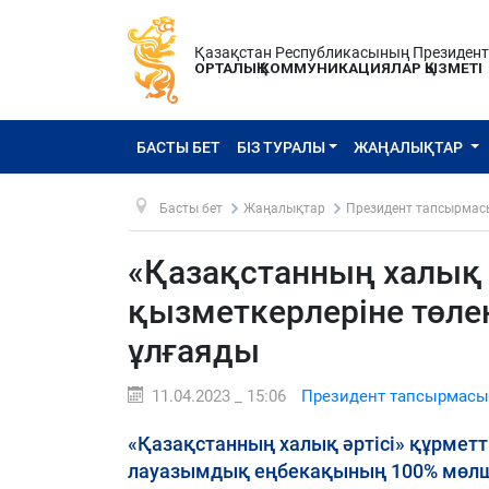
Қазақстан Республикасының Президен
ОРТАЛЫҚ КОММУНИКАЦИЯЛАР ҚЫЗМЕТІ
БАСТЫ БЕТ
БІЗ ТУРАЛЫ
ЖАҢАЛЫҚТАР
Басты бет
Жаңалықтар
Президент тапсырмас
«Қазақстанның халық ә
қызметкерлеріне төлен
ұлғаяды
11.04.2023 _ 15:06
Президент тапсырмасы
«Қазақстанның халық әртісі» құрметт
лауазымдық еңбекақының 100% мөлшер