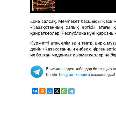
Еске салсақ, Мемлекет басшысы Қасы
«Қазақстанның халық әртісі» атағы 
қайраткерлері Республика күні қарсаны
Құрметті атақ еліміздің театр, цирк, м
дейін «Қазақстанның еңбек сіңірген әрті
ие болған мәдениет қызметкерлеріне бер
Брифингтерден хабардар болғыңыз к
Біздің
Telegram каналға
жазылыңыз!