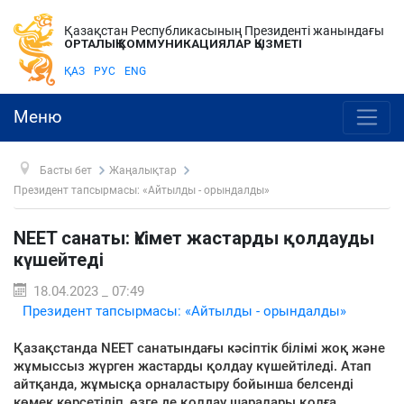
Қазақстан Республикасының Президенті жанындағы
ОРТАЛЫҚ КОММУНИКАЦИЯЛАР ҚЫЗМЕТІ
ҚАЗ
РУС
ENG
Меню
Басты бет
Жаңалықтар
Президент тапсырмасы: «Айтылды - орындалды»
NEET санаты: Үкімет жастарды қолдауды
күшейтеді
18.04.2023 _ 07:49
Президент тапсырмасы: «Айтылды - орындалды»
Қазақстанда NEET санатындағы кәсіптік білімі жоқ және
жұмыссыз жүрген жастарды қолдау күшейтіледі. Атап
айтқанда, жұмысқа орналастыру бойынша белсенді
көмек көрсетіліп, өзге де қолдау шаралары қолға