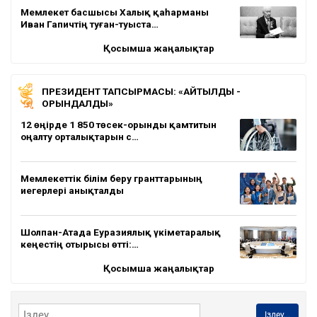
Мемлекет басшысы Халық қаһарманы
Иван Гапичтің туған-туыста…
Қосымша жаңалықтар
ПРЕЗИДЕНТ ТАПСЫРМАСЫ: «АЙТЫЛДЫ -
ОРЫНДАЛДЫ»
12 өңірде 1 850 төсек-орынды қамтитын
оңалту орталықтарын с…
Мемлекеттік білім беру гранттарының
иегерлері анықталды
Шолпан-Атада Еуразиялық үкіметаралық
кеңестің отырысы өтті:…
Қосымша жаңалықтар
Іздеу...