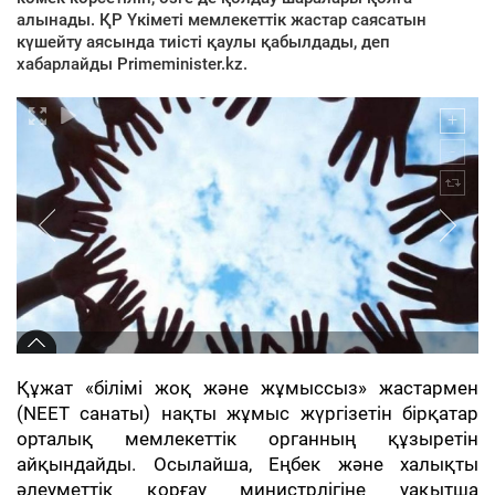
алынады. ҚР Үкіметі мемлекеттік жастар саясатын
күшейту аясында тиісті қаулы қабылдады, деп
хабарлайды Primeminister.kz.
Құжат «білімі жоқ және жұмыссыз» жастармен
(NEET санаты) нақты жұмыс жүргізетін бірқатар
орталық мемлекеттік органның құзыретін
айқындайды. Осылайша, Еңбек және халықты
әлеуметтік қорғау министрлігіне уақытша