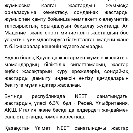
жұмыссыз қалған жастардың жұмысқа
орналасуына көмектесу, сондай-ақ жастарды
жұмыспен қамту бойынша мемлекеттік-әлеуметтік
тапсырыстың орындалуын бақылау жүктелді. Ал
Мәдениет және спорт министрлігі жастардың бос
уақытын ұйымдастыруға бағытталған мәдени және
т. б. іс-шаралар кешенін жүзеге асырады.
Бұдан бөлек, Қаулыда жастармен жұмыс жасайтын
мамандардың біліктілік сипаттамасын, жастар
еңбек жасақтарын құру ережелерін, сондай-ақ
жастарды дамыту индексін енгізу қағидаларын
бекітуге мүмкіндіктер жасалған.
Бүгінде республикада NEET санатындағы
жастардың үлесі 6,3%, бұл - Ресей, Ұлыбритания,
АҚШ, Италия және басқа да елдердегі жағдаймен
салыстырғанда, төмен көрсеткіш.
Қазақстан Үкіметі NEET санатындағы жастар