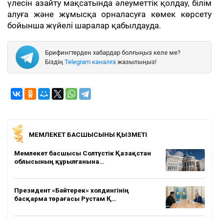
үлесін азайту мақсатында әлеуметтік қолдау, білім
алуға және жұмысқа орналасуға көмек көрсету
бойынша жүйелі шаралар қабылдауда.
Брифингтерден хабардар болғыңыз келе ме?
Біздің
Telegram каналға
жазылыңыз!
МЕМЛЕКЕТ БАСШЫСЫНЫҢ ҚЫЗМЕТІ
Мемлекет басшысы Солтүстік Қазақстан
облысының құрылғанына…
Президент «Бәйтерек» холдингінің
басқарма төрағасы Рустам Қ…