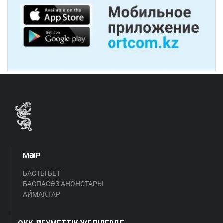
МӘЗІР
БАСТЫ БЕТ
БАСПАСӨЗ АНОНСТАРЫ
АЙМАҚТАР
ОКҚ ӘЛЕУМЕТТІК ЖЕЛІЛЕРДЕ