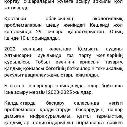
қорғау іс-шараларын жүзеге асыру арқылы қол
жеткізілді.
Қостанай облысының экологиялық
проблемаларын шешу жөніндегі Кешенді жол
картасында 29 іс-шара қарастырылған. Оның
ішінде 10-ы орындалды.
2022 жылдың кезеңінде Қамысты ауданы
Алтынсарин ауылында газ тарту желілерінің
құрылысы, Тобыл өзенінің арнасын тазарту,
қалдық қоймасы бөгетінің беткейлерін техникалық
рекультивациялау жұмыстары аяқталды.
Бірқатар іс-шаралар орындалуда, олар бойынша
іске асыру мерзімі 2023-2025 жылдар.
Қалдықтарды басқару саласында негізгі
проблемалар қалдықтарды басқарудың нашар
дамыған инфрақұрылымы, қатты тұрмыстық
қалдықтар полигондарының нормаларға сәйкес