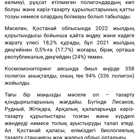
келмеуі, рұқсат етілмеген полигондардың көп
болуы және кәріз-тазарту құрылыстарының қатты
тозуы немесе олардың болмауы болып табылады.
Мәселен, Қостанай облысында 2022 жылдың
қорытындысы бойынша қайта өңдеу және кәдеге
жарату үлесі 18,2% құрады, бұл 2021 жылдың
деңгейінен 0,5%-ға (17,7%) жоғары, бірақ орташа
республикалық деңгейден (24%) төмен.
Космомониторинг аясында биыл өңірде 358
полигон анықталды, оның тек 94% (336 полигон)
жойылды.
Тағы бір маңызды мәселе ол – тазарту
қондырғыларының жағдайы. Бүгінде Лисаков,
Рудный, Жітіқара, Арқалық қалаларында кәріз-
тазарту құрылыстары тозған және күрделі
жөндеуді немесе толық ауыстыруды талап етеді.
Ал Қостанай қаласы, еліміздегі биологиялық
тазарту станциясы жоқ жалғыз облыс орталығы.