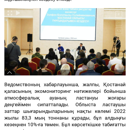
Ведомствоның хабарлауынша, жалпы, Қостанай
қаласының экомониторинг нәтижелері бойынша
атмосфералық ауаның ластануы жоғары
деңгейімен сипатталады. Облыста ластаушы
заттар шығарындыларының нақты көлемі 2022
жылы 83,3 мың тоннаны құрады, бұл алдыңғы
кезеңнен 10%-ға төмен. Бұл көрсеткішке табиғатты