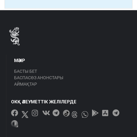
МӘЗІР
БАСТЫ БЕТ
БАСПАСӨЗ АНОНСТАРЫ
АЙМАҚТАР
ОКҚ ӘЛЕУМЕТТІК ЖЕЛІЛЕРДЕ