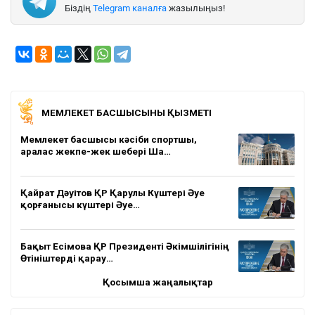
Біздің
Telegram каналға
жазылыңыз!
МЕМЛЕКЕТ БАСШЫСЫНЫҢ ҚЫЗМЕТІ
Мемлекет басшысы кәсіби спортшы,
аралас жекпе-жек шебері Ша…
Қайрат Дәуітов ҚР Қарулы Күштері Әуе
қорғанысы күштері Әуе…
Бақыт Есімова ҚР Президенті Әкімшілігінің
Өтініштерді қарау…
Қосымша жаңалықтар