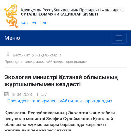
Қазақстан Республикасының Президенті жанындағы
ОРТАЛЫҚ КОММУНИКАЦИЯЛАР ҚЫЗМЕТІ
ҚАЗ
РУС
ENG
Меню
Басты бет
Жаңалықтар
Президент тапсырмасы: «Айтылды - орындалды»
Экология министрі Қостанай облысының
жұртшылығымен кездесті
18.04.2023 _ 11:57
Президент тапсырмасы: «Айтылды - орындалды»
Қазақстан Республикасының Экология және табиғи
ресурстар министрі Зүлфия Сүлейменова Қостанай
облысына жұмыс сапары барысында жергілікті
жұртшылықпен кездесу өткізді.