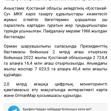
Анықтама: Қостанай облысы әкімдігінің «Қостанай-
Су» МКК кәріз тазарту құрылыстары кезектесіп
жұмыс істейтін бөгеттермен қоршалған үш
параллель картадан тұратын жер тұндырғыштары
түрінде ұсынылған. Пайдалану мерзімі 1966 жылдан
басталады.
Орман шаруашылығы саласында Президенттің
бастамасы бойынша 2 млрд ағаш отырғызу
бойынша 2022 жылы Қостанай облысында 2 724,4
га алаңға 16,4 млн ағаш отырғызылды. Ағымдағы
жылы жоспар 7 023,5 га алаңға 40,4 млн ағашты
құрайды.
2,0 млрд ағашқа цифрлық мониторингті
қамтамасыз ету мақсатында интерактивті карта
және OrmanMap қосымшасы құрылды.
Брифингтерден хабардар болғыңыз келе ме?