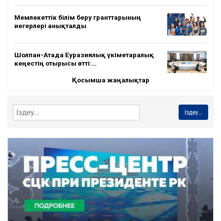
Мемлекеттік білім беру гранттарының
иегерлері анықталды
Шолпан-Атада Еуразиялық үкіметаралық
кеңестің отырысы өтті:…
Қосымша жаңалықтар
Іздеу...