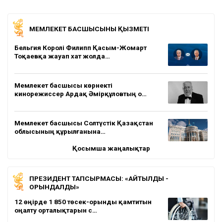
МЕМЛЕКЕТ БАСШЫСЫНЫҢ ҚЫЗМЕТІ
Бельгия Королі Филипп Қасым-Жомарт
Тоқаевқа жауап хат жолда…
Мемлекет басшысы көрнекті
кинорежиссер Ардақ Әмірқұловтың о…
Мемлекет басшысы Солтүстік Қазақстан
облысының құрылғанына…
Қосымша жаңалықтар
ПРЕЗИДЕНТ ТАПСЫРМАСЫ: «АЙТЫЛДЫ -
ОРЫНДАЛДЫ»
12 өңірде 1 850 төсек-орынды қамтитын
оңалту орталықтарын с…