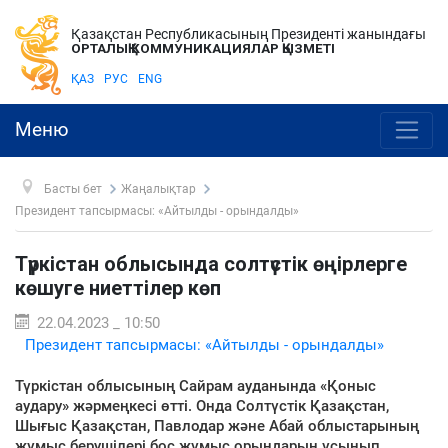
Қазақстан Республикасының Президенті жанындағы
ОРТАЛЫҚ КОММУНИКАЦИЯЛАР ҚЫЗМЕТІ
ҚАЗ
РУС
ENG
Меню
Басты бет
Жаңалықтар
Президент тапсырмасы: «Айтылды - орындалды»
Түркістан облысында солтүстік өңірлерге
көшуге ниеттілер көп
22.04.2023 _ 10:50
Президент тапсырмасы: «Айтылды - орындалды»
Түркістан облысының Сайрам ауданында «Қоныс
аудару» жәрмеңкесі өтті. Онда Солтүстік Қазақстан,
Шығыс Қазақстан, Павлодар және Абай облыстарының
жұмыс берушілері бос жұмыс орындарын ұсынып,