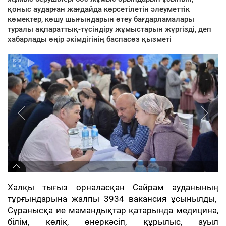
қоныс аударған жағдайда көрсетілетін әлеуметтік
көмектер, көшу шығындарын өтеу бағдарламалары
туралы ақпараттық-түсіндіру жұмыстарын жүргізді, деп
хабарлады өңір әкімдігінің баспасөз қызметі
Халқы тығыз орналасқан Сайрам ауданының
тұрғындарына жалпы 3934 вакансия ұсынылды,
Сұранысқа ие мамандықтар қатарында медицина,
білім, көлік, өнеркәсіп, құрылыс, ауыл