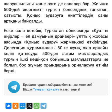
шаруашылығы және өзге де салалар бар. Жиынға
500-дей жергілікті тұрғын белсенділік танытып,
қатысты. Қоныс аударуға ниеттілердің саны
артқаны байқалды.
Еске сала кетейік, Түркістан облысында «Қуатты
өңірлер – ел дамуының драйвері» ұлттық жобасы
аясында «Қоныс аудару» жәрмеңкесі өткізілуде.
Делегация құрамындағы 80-ге жуық өкіл арнайы
келіп қатысуда. 500-ден астам мақтааралдық
тұрғын ішкі көші-қон бойынша мағлұматтарға ие
болып, бос жұмыс орындарына орналасуға өтінім
берді.
Брифингтерден хабардар болғыңыз келе ме?
Біздің
Telegram каналға
жазылыңыз!