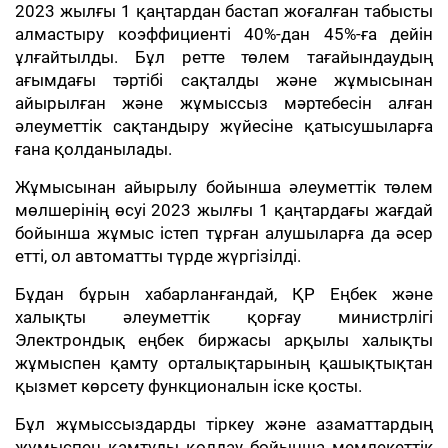
2023 жылғы 1 қаңтардан бастап жоғалған табысты
алмастыру коэффициенті 40%-дан 45%-ға дейін
ұлғайтылды. Бұл ретте төлем тағайындаудың
ағымдағы тәртібі сақталды және жұмысынан
айырылған және жұмыссыз мәртебесін алған
әлеуметтік сақтандыру жүйесіне қатысушыларға
ғана қолданылады.
Жұмысынан айырылу бойынша әлеуметтік төлем
мөлшерінің өсуі 2023 жылғы 1 қаңтардағы жағдай
бойынша жұмыс істеп тұрған алушыларға да әсер
етті, ол автоматты түрде жүргізілді.
Бұдан бұрын хабарланғандай, ҚР Еңбек және
халықты әлеуметтік қорғау министрлігі
Электрондық еңбек биржасы арқылы халықты
жұмыспен қамту орталықтарының қашықтықтан
қызмет көрсету функционалын іске қосты.
Бұл жұмыссыздарды тіркеу және азаматтардың
жұмыспен қамтуды қолдау бойынша мемлекеттік