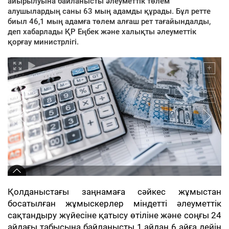
айырылуына байланысты әлеуметтік төлем
алушылардың саны 63 мың адамды құрады. Бұл ретте
биыл 46,1 мың адамға төлем алғаш рет тағайындалды,
деп хабарлады ҚР Еңбек және халықты әлеуметтік
қорғау министрлігі.
Қолданыстағы заңнамаға сәйкес жұмыстан
босатылған жұмыскерлер міндетті әлеуметтік
сақтандыру жүйесіне қатысу өтіліне және соңғы 24
айдағы табысына байланысты 1 айдан 6 айға дейін