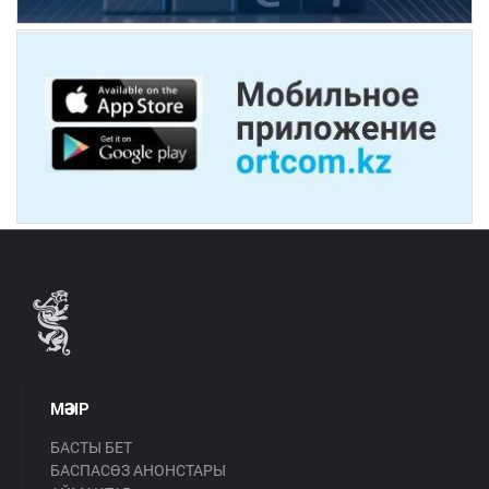
МӘЗІР
БАСТЫ БЕТ
БАСПАСӨЗ АНОНСТАРЫ