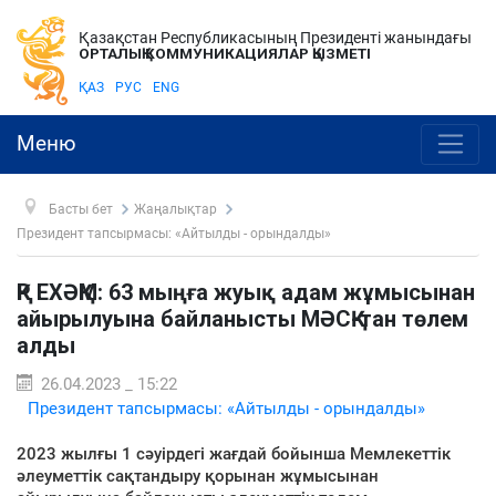
Қазақстан Республикасының Президенті жанындағы
ОРТАЛЫҚ КОММУНИКАЦИЯЛАР ҚЫЗМЕТІ
ҚАЗ
РУС
ENG
Меню
Басты бет
Жаңалықтар
Президент тапсырмасы: «Айтылды - орындалды»
ҚР ЕХӘҚМ: 63 мыңға жуық адам жұмысынан
айырылуына байланысты МӘСҚ-тан төлем
алды
26.04.2023 _ 15:22
Президент тапсырмасы: «Айтылды - орындалды»
2023 жылғы 1 сәуірдегі жағдай бойынша Мемлекеттік
әлеуметтік сақтандыру қорынан жұмысынан