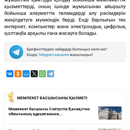
қызметтерді, оның ішінде жұмысынан айырылу
бойынша әлеуметтік төлемдерді алу рәсімдерін
жеңілдетуге мүмкіндік берді. Енді барлығын тек
интернет, компьютер және электрондық цифрлық
қолтаңба арқылы ғана жасауға болады.
Брифингтерден хабардар болғыңыз келе ме?
Біздің
Telegram каналға
жазылыңыз!
МЕМЛЕКЕТ БАСШЫСЫНЫҢ ҚЫЗМЕТІ
Мемлекет басшысы Солтүстік Қазақстан
облысының құрылғанына…