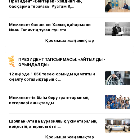
Президент «Бәйтерек» холдингінің
басқарма төрағасы Рустам Қ…
Мемлекет басшысы Халық қаһарманы
Иван Гапичтің туған-туыста…
Қосымша жаңалықтар
ПРЕЗИДЕНТ ТАПСЫРМАСЫ: «АЙТЫЛДЫ -
ОРЫНДАЛДЫ»
12 өңірде 1 850 төсек-орынды қамтитын
оңалту орталықтарын с…
Мемлекеттік білім беру гранттарының
иегерлері анықталды
Шолпан-Атада Еуразиялық үкіметаралық
кеңестің отырысы өтті:…
Қосымша жаңалықтар