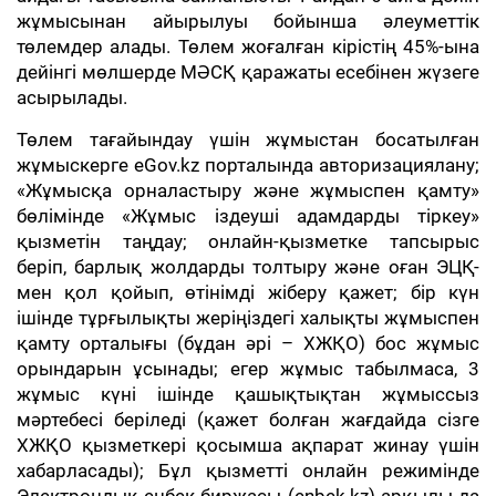
жұмысынан айырылуы бойынша әлеуметтік
төлемдер алады. Төлем жоғалған кірістің 45%-ына
дейінгі мөлшерде МӘСҚ қаражаты есебінен жүзеге
асырылады.
Төлем тағайындау үшін жұмыстан босатылған
жұмыскерге eGov.kz порталында авторизациялану;
«Жұмысқа орналастыру және жұмыспен қамту»
бөлімінде «Жұмыс іздеуші адамдарды тіркеу»
қызметін таңдау; онлайн-қызметке тапсырыс
беріп, барлық жолдарды толтыру және оған ЭЦҚ-
мен қол қойып, өтінімді жіберу қажет; бір күн
ішінде тұрғылықты жеріңіздегі халықты жұмыспен
қамту орталығы (бұдан әрі – ХЖҚО) бос жұмыс
орындарын ұсынады; егер жұмыс табылмаса, 3
жұмыс күні ішінде қашықтықтан жұмыссыз
мәртебесі беріледі (қажет болған жағдайда сізге
ХЖҚО қызметкері қосымша ақпарат жинау үшін
хабарласады); Бұл қызметті онлайн режимінде