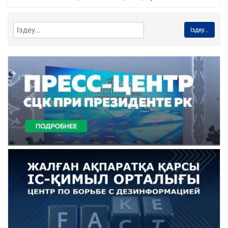
Іздеу...