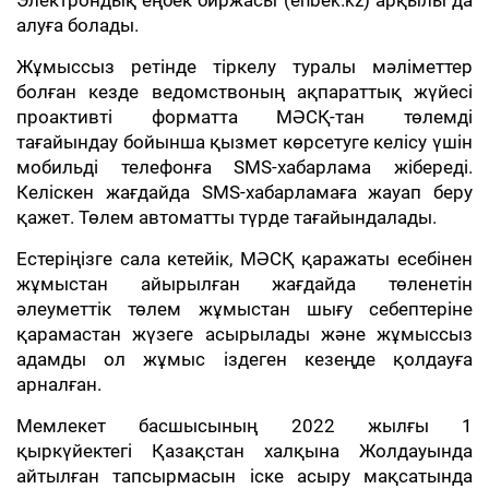
Электрондық еңбек биржасы (enbek.kz) арқылы да
алуға болады.
Жұмыссыз ретінде тіркелу туралы мәліметтер
болған кезде ведомствоның ақпараттық жүйесі
проактивті форматта МӘСҚ-тан төлемді
тағайындау бойынша қызмет көрсетуге келісу үшін
мобильді телефонға SMS-хабарлама жібереді.
Келіскен жағдайда SMS-хабарламаға жауап беру
қажет. Төлем автоматты түрде тағайындалады.
Естеріңізге сала кетейік, МӘСҚ қаражаты есебінен
жұмыстан айырылған жағдайда төленетін
әлеуметтік төлем жұмыстан шығу себептеріне
қарамастан жүзеге асырылады және жұмыссыз
адамды ол жұмыс іздеген кезеңде қолдауға
арналған.
Мемлекет басшысының 2022 жылғы 1
қыркүйектегі Қазақстан халқына Жолдауында
айтылған тапсырмасын іске асыру мақсатында