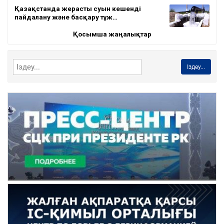
Қазақстанда жерасты суын кешенді
пайдалану және басқару тұж…
Қосымша жаңалықтар
Іздеу...