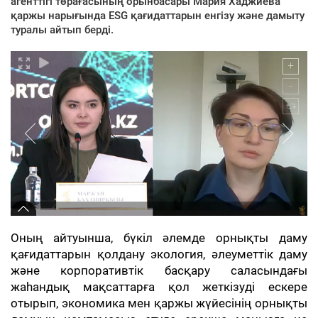
агенттігі төрағасының орынбасары Мария Хаджиева
қаржы нарығында ESG қағидаттарын енгізу және дамыту
туралы айтып берді.
Оның айтуынша, бүкіл әлемде орнықты даму
қағидаттарын қолдану экология, әлеуметтік даму
және корпоративтік басқару саласындағы
жаһандық мақсаттарға қол жеткізуді ескере
отырып, экономика мен қаржы жүйесінің орнықты