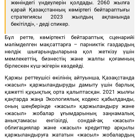
жөніндегі үндеулерін қолдады. 2060 жылға
қарай Қазақстанның көміртегі бейтараптығы
стратегиясы 2023 жылдың ақпанында
бекітілді», - деді спикер.
Бұл ретте, көміртекті бейтараптық сценарийі
мәлімделген мақсаттарға – парниктік газдардың
нөлдік шығарындыларына қол жеткізу үшін
мемлекеттің, бизнестің және жалпы қоғамның
бірлескен күш-жігерін көздейді.
Қаржы реттеушісі өкілінің айтуынша, Қазақстанда
«жасыл» қаржыландыруды дамыту үшін барлық
қажетті құқықтық орта қалыптасқан. 2021 жылғы
қаңтарда жаңа Экологиялық кодекс қабылданды,
оның шеңберінде «жасыл» қаржыландыру және
«жасыл» жобалар ұғымдарының заңнамалық
анықтамасы енгізілді, сондай-ақ «жасыл»
облигациялар және «жасыл» кредиттер арқылы
қаржыландыруға жататын «жасыл» жобалардың