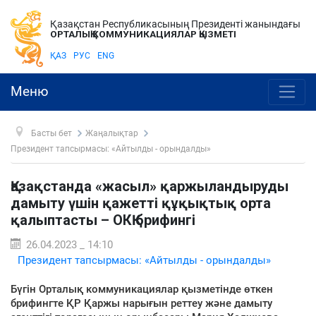
Қазақстан Республикасының Президенті жанындағы
ОРТАЛЫҚ КОММУНИКАЦИЯЛАР ҚЫЗМЕТІ
ҚАЗ
РУС
ENG
Меню
Басты бет
Жаңалықтар
Президент тапсырмасы: «Айтылды - орындалды»
Қазақстанда «жасыл» қаржыландыруды
дамыту үшін қажетті құқықтық орта
қалыптасты – ОКҚ брифингі
26.04.2023 _ 14:10
Президент тапсырмасы: «Айтылды - орындалды»
Бүгін Орталық коммуникациялар қызметінде өткен
брифингте ҚР Қаржы нарығын реттеу және дамыту