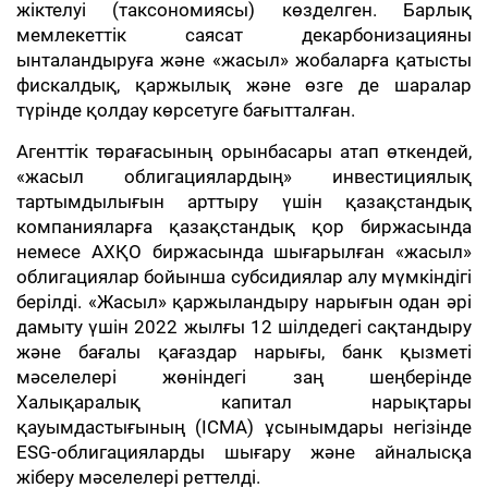
жіктелуі (таксономиясы) көзделген. Барлық
мемлекеттік саясат декарбонизацияны
ынталандыруға және «жасыл» жобаларға қатысты
фискалдық, қаржылық және өзге де шаралар
түрінде қолдау көрсетуге бағытталған.
Агенттік төрағасының орынбасары атап өткендей,
«жасыл облигациялардың» инвестициялық
тартымдылығын арттыру үшін қазақстандық
компанияларға қазақстандық қор биржасында
немесе АХҚО биржасында шығарылған «жасыл»
облигациялар бойынша субсидиялар алу мүмкіндігі
берілді. «Жасыл» қаржыландыру нарығын одан әрі
дамыту үшін 2022 жылғы 12 шілдедегі сақтандыру
және бағалы қағаздар нарығы, банк қызметі
мәселелері жөніндегі заң шеңберінде
Халықаралық капитал нарықтары
қауымдастығының (ICMA) ұсынымдары негізінде
ESG-облигацияларды шығару және айналысқа
жіберу мәселелері реттелді.