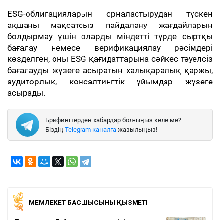
ESG-облигацияларын орналастырудан түскен
ақшаны мақсатсыз пайдалану жағдайларын
болдырмау үшін оларды міндетті түрде сыртқы
бағалау немесе верификациялау рәсімдері
көзделген, оны ESG қағидаттарына сәйкес тәуелсіз
бағалауды жүзеге асыратын халықаралық қаржы,
аудиторлық, консалтингтік ұйымдар жүзеге
асырады.
Брифингтерден хабардар болғыңыз келе ме?
Біздің
Telegram каналға
жазылыңыз!
МЕМЛЕКЕТ БАСШЫСЫНЫҢ ҚЫЗМЕТІ