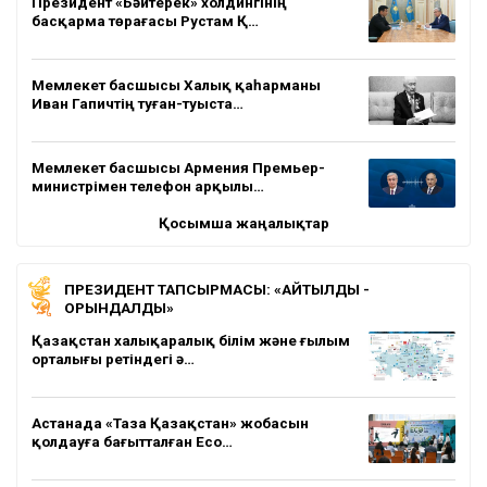
Президент «Бәйтерек» холдингінің
басқарма төрағасы Рустам Қ…
Мемлекет басшысы Халық қаһарманы
Иван Гапичтің туған-туыста…
Мемлекет басшысы Армения Премьер-
министрімен телефон арқылы…
Қосымша жаңалықтар
ПРЕЗИДЕНТ ТАПСЫРМАСЫ: «АЙТЫЛДЫ -
ОРЫНДАЛДЫ»
Қазақстан халықаралық білім және ғылым
орталығы ретіндегі ә…
Астанада «Таза Қазақстан» жобасын
қолдауға бағытталған Eco…