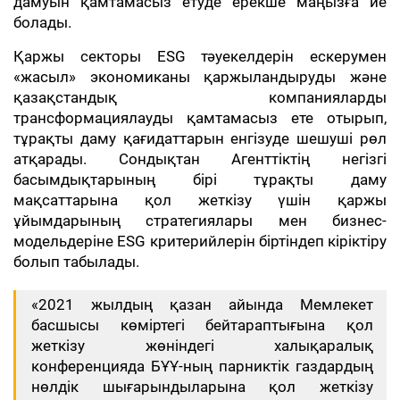
дамуын қамтамасыз етуде ерекше маңызға ие
болады.
Қаржы секторы ESG тәуекелдерін ескерумен
«жасыл» экономиканы қаржыландыруды және
қазақстандық компанияларды
трансформациялауды қамтамасыз ете отырып,
тұрақты даму қағидаттарын енгізуде шешуші рөл
атқарады. Сондықтан Агенттіктің негізгі
басымдықтарының бірі тұрақты даму
мақсаттарына қол жеткізу үшін қаржы
ұйымдарының стратегиялары мен бизнес-
модельдеріне ESG критерийлерін біртіндеп кіріктіру
болып табылады.
«2021 жылдың қазан айында Мемлекет
басшысы көміртегі бейтараптығына қол
жеткізу жөніндегі халықаралық
конференцияда БҰҰ-ның парниктік газдардың
нөлдік шығарындыларына қол жеткізу