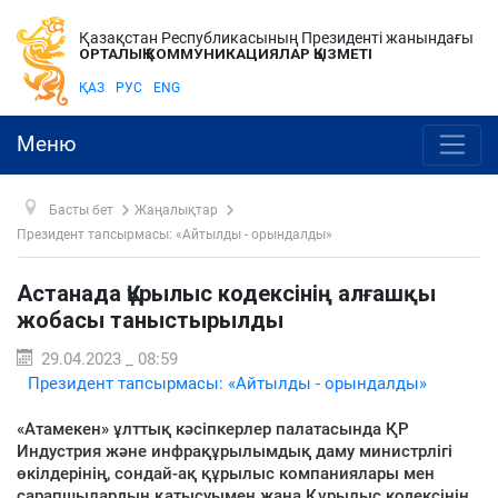
Қазақстан Республикасының Президенті жанындағы
ОРТАЛЫҚ КОММУНИКАЦИЯЛАР ҚЫЗМЕТІ
ҚАЗ
РУС
ENG
Меню
Басты бет
Жаңалықтар
Президент тапсырмасы: «Айтылды - орындалды»
Астанада Құрылыс кодексінің алғашқы
жобасы таныстырылды
29.04.2023 _ 08:59
Президент тапсырмасы: «Айтылды - орындалды»
«Атамекен» ұлттық кәсіпкерлер палатасында ҚР
Индустрия және инфрақұрылымдық даму министрлігі
өкілдерінің, сондай-ақ құрылыс компаниялары мен
сарапшылардың қатысуымен жаңа Құрылыс кодексінің