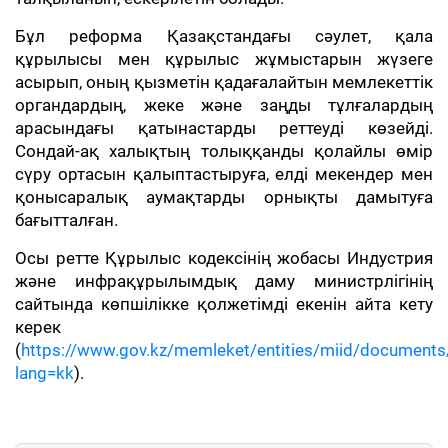
Бұл реформа Қазақстандағы сәулет, қала
құрылысы мен құрылыс жұмыстарын жүзеге
асырып, оның қызметін қадағалайтын мемлекеттік
органдардың, жеке және заңды тұлғалардың
арасындағы қатынастарды реттеуді көзейді.
Сондай-ақ халықтың толыққанды қолайлы өмір
сүру ортасын қалыптастыруға, елді мекендер мен
қонысаралық аумақтарды орнықты дамытуға
бағытталған.
Осы ретте Құрылыс кодексінің жобасы Индустрия
және инфрақұрылымдық даму министрлігінің
сайтында көпшілікке қолжетімді екенін айта кету
керек
(
https://www.gov.kz/memleket/entities/miid/documents
lang=kk
).