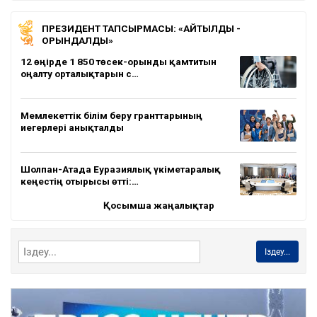
ПРЕЗИДЕНТ ТАПСЫРМАСЫ: «АЙТЫЛДЫ -
ОРЫНДАЛДЫ»
12 өңірде 1 850 төсек-орынды қамтитын
оңалту орталықтарын с…
Мемлекеттік білім беру гранттарының
иегерлері анықталды
Шолпан-Атада Еуразиялық үкіметаралық
кеңестің отырысы өтті:…
Қосымша жаңалықтар
Іздеу...