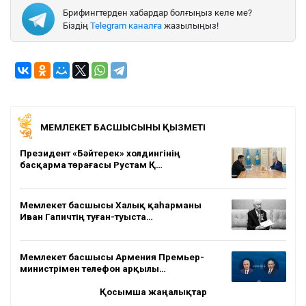
Брифингтерден хабардар болғыңыз келе ме?
Біздің
Telegram каналға
жазылыңыз!
МЕМЛЕКЕТ БАСШЫСЫНЫҢ ҚЫЗМЕТІ
Президент «Бәйтерек» холдингінің
басқарма төрағасы Рустам Қ…
Мемлекет басшысы Халық қаһарманы
Иван Гапичтің туған-туыста…
Мемлекет басшысы Армения Премьер-
министрімен телефон арқылы…
Қосымша жаңалықтар