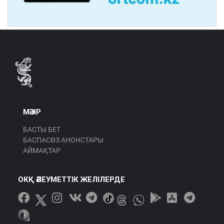
МӘЗІР
БАСТЫ БЕТ
БАСПАСӨЗ АНОНСТАРЫ
АЙМАҚТАР
ОКҚ ӘЛЕУМЕТТІК ЖЕЛІЛЕРДЕ