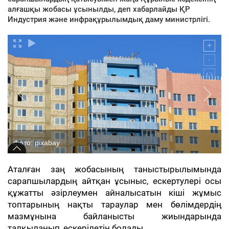
алғашқы жобасы ұсынылды, деп хабарлайды ҚР
Индустрия және инфрақұрылымдық даму министрлігі.
фото: pixabay
Аталған заң жобасының таныстырылымында
сарапшылардың айтқан ұсыныс, ескертулері осы
құжатты әзірлеумен айналысатын кіші жұмыс
топтарының нақты тараулар мен бөлімдердің
мазмұнына байланысты жиындарында
талқыланып, ескерілетін болады.