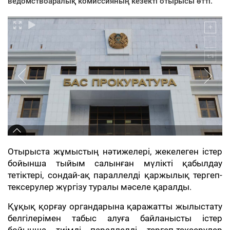
ведомствоаралық комиссияның кезекті отырысы өтті.
Отырыста жұмыстың нәтижелері, жекелеген істер
бойынша тыйым салынған мүлікті қабылдау
тетіктері, сондай-ақ параллелді қаржылық тергеп-
тексерулер жүргізу туралы мәселе қаралды.
Құқық қорғау органдарына қаражатты жылыстату
белгілерімен табыс алуға байланысты істер