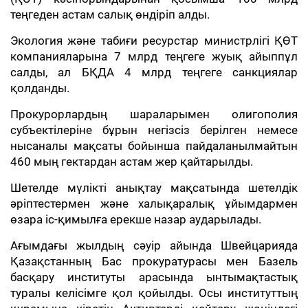
теңгеден астам салық өндіріп алды.
Экология және табиғи ресурстар министрлігі ҚӨТ
компанияларына 7 млрд теңгеге жуық айыппұл
салды, ал БҚДА 4 млрд теңгеге санкциялар
қолданды.
Прокурорлардың шараларымен олигополия
субъектілеріне бұрын негізсіз берілген немесе
нысаналы мақсаты бойынша пайдаланылмайтын
460 мың гектардан астам жер қайтарылды.
Шетелде мүлікті анықтау мақсатында шетелдік
әріптестермен және халықаралық ұйымдармен
өзара іс-қимылға ерекше назар аударылады.
Ағымдағы жылдың сәуір айында Швейцарияда
Қазақстанның Бас прокуратурасы мен Базель
басқару институты арасында ынтымақтастық
туралы келісімге қол қойылды. Осы институттың