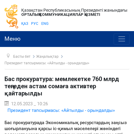
Қазақстан Республикасының Президенті жанындағы
ОРТАЛЫҚ КОММУНИКАЦИЯЛАР ҚЫЗМЕТІ
ҚАЗ
РУС
ENG
Меню
Басты бет
Жаңалықтар
Президент тапсырмасы: «Айтылды - орындалды»
Бас прокуратура: мемлекетке 760 млрд
теңгеден астам сомаға активтер
қайтарылды
12.05.2023 _ 10:26
Президент тапсырмасы: «Айтылды - орындалды»
Бас прокуратурада Экономикалық ресурстардың заңсыз
шоғырлануына қарсы іс-қимыл мәселелері жөніндегі