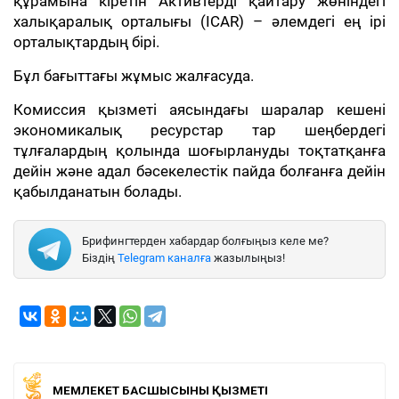
құрамына кіретін Активтерді қайтару жөніндегі
халықаралық орталығы (ICAR) – әлемдегі ең ірі
орталықтардың бірі.
Бұл бағыттағы жұмыс жалғасуда.
Комиссия қызметі аясындағы шаралар кешені
экономикалық ресурстар тар шеңбердегі
тұлғалардың қолында шоғырлануды тоқтатқанға
дейін және адал бәсекелестік пайда болғанға дейін
қабылданатын болады.
Брифингтерден хабардар болғыңыз келе ме?
Біздің
Telegram каналға
жазылыңыз!
МЕМЛЕКЕТ БАСШЫСЫНЫҢ ҚЫЗМЕТІ