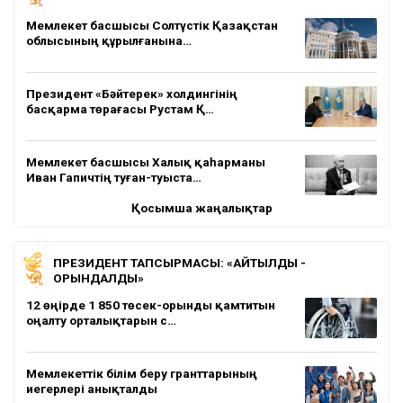
Мемлекет басшысы Солтүстік Қазақстан
облысының құрылғанына…
Президент «Бәйтерек» холдингінің
басқарма төрағасы Рустам Қ…
Мемлекет басшысы Халық қаһарманы
Иван Гапичтің туған-туыста…
Қосымша жаңалықтар
ПРЕЗИДЕНТ ТАПСЫРМАСЫ: «АЙТЫЛДЫ -
ОРЫНДАЛДЫ»
12 өңірде 1 850 төсек-орынды қамтитын
оңалту орталықтарын с…
Мемлекеттік білім беру гранттарының
иегерлері анықталды