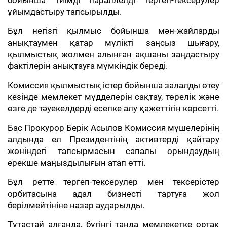
бойынша тиімді параллелді тергеп-тексерулер
ұйымдастыру тапсырылды.
Бұл негізгі қылмыс бойынша мән-жайларды
анықтаумен қатар мүлікті заңсыз шығару,
қылмыстық жолмен алынған ақшаны заңдастыру
фактілерін анықтауға мүмкіндік береді.
Комиссия қылмыстық істер бойынша залалды өтеу
кезінде мемлекет мүдделерін сақтау, төрелік және
өзге де тәуекелдерді есепке алу қажеттігін көрсетті.
Бас Прокурор Берік Асылов Комиссия мүшелерінің
алдында ел Президентінің активтерді қайтару
жөніндегі тапсырмасын сапалы орындаудың
ерекше маңыздылығын атап өтті.
Бұл ретте тергеп-тексерулер мен тексерістер
орбитасына адал бизнесті тартуға жол
берілмейтініне назар аударылды.
Тұтастай алғанда, бүгінгі таңда мемлекетке ортақ