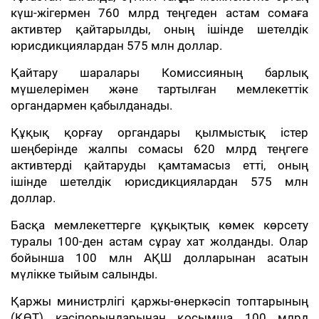
күш-жігермен 760 млрд теңгеден астам сомаға
активтер қайтарылды, оның ішінде шетелдік
юрисдикциялардан 575 млн доллар.
Қайтару шаралары Комиссияның барлық
мүшелерімен және тартылған мемлекеттік
органдармен қабылданады.
Құқық қорғау органдары қылмыстық істер
шеңберінде жалпы сомасы 620 млрд теңгеге
активтерді қайтаруды қамтамасыз етті, оның
ішінде шетелдік юрисдикциялардан 575 млн
доллар.
Басқа мемлекеттерге құқықтық көмек көрсету
туралы 100-ден астам сұрау хат жолданды. Олар
бойынша 100 млн АҚШ долларынан асатын
мүлікке тыйым салынды.
Қаржы министрлігі қаржы-өнеркәсіп топтарының
(ҚӨТ) кәсіпорындарынан қосымша 100 млрд