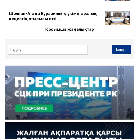
Шолпан-Атада Еуразиялық үкіметаралық
кеңестің отырысы өтті:…
Қосымша жаңалықтар
Іздеу...