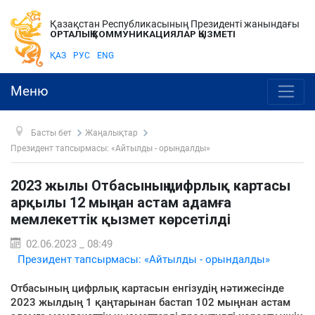
Қазақстан Республикасының Президенті жанындағы
ОРТАЛЫҚ КОММУНИКАЦИЯЛАР ҚЫЗМЕТІ
ҚАЗ
РУС
ENG
Меню
Басты бет
Жаңалықтар
Президент тапсырмасы: «Айтылды - орындалды»
2023 жылы Отбасының цифрлық картасы
арқылы 12 мыңнан астам адамға
мемлекеттік қызмет көрсетілді
02.06.2023 _ 08:49
Президент тапсырмасы: «Айтылды - орындалды»
Отбасының цифрлық картасын енгізудің нәтижесінде
2023 жылдың 1 қаңтарынан бастап 102 мыңнан астам