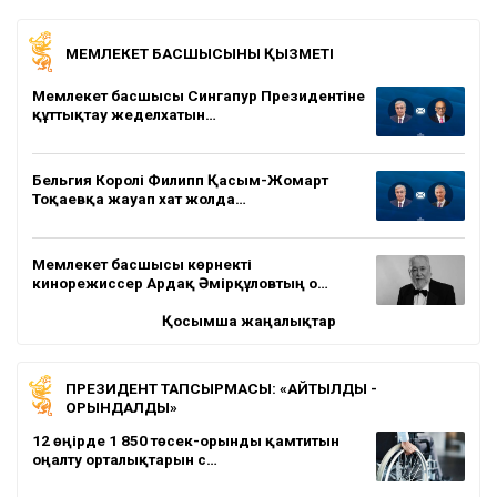
МЕМЛЕКЕТ БАСШЫСЫНЫҢ ҚЫЗМЕТІ
Мемлекет басшысы Сингапур Президентіне
құттықтау жеделхатын…
Бельгия Королі Филипп Қасым-Жомарт
Тоқаевқа жауап хат жолда…
Мемлекет басшысы көрнекті
кинорежиссер Ардақ Әмірқұловтың о…
Қосымша жаңалықтар
ПРЕЗИДЕНТ ТАПСЫРМАСЫ: «АЙТЫЛДЫ -
ОРЫНДАЛДЫ»
12 өңірде 1 850 төсек-орынды қамтитын
оңалту орталықтарын с…