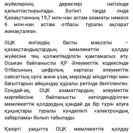
жүйелерінің деректері негізінде
қалыптастырылады. Бүгінгі таңда онда
Қазақстанның 19,7 млн-нан астам азаматы немесе
6 млн-нан астам отбасы туралы ақпарат
жинақталған.
ОЦК енгізудің басты мақсаты –
қазақстандықтардың мемлекеттік қолдау
жүйесіне тең қолжетімділігін қамтамасыз ету.
Осыған байланысты ҚР Әлеуметтік кодексінде
Отбасының цифрлық картасы әлеуметтік
саясаттың орта және ұзақ мерзімді міндеттері мен
бағыттарын айқындау құралы ретінде белгіленген.
Сондай-ақ, ОЦК азаматтардың әлеуметтік
мәртебесіне байланысты кепілдендірілген
мемлекеттік қолдаудың қандай да бір түрін алуға
құқықтары туралы күнделікті «электрондық
хабарлама» болып табылады.
Қазіргі уақытта ОЦК мемлекеттік қолдау