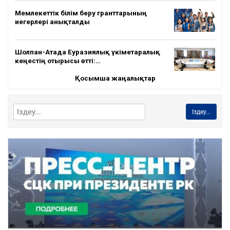
Мемлекеттік білім беру гранттарының
иегерлері анықталды
Шолпан-Атада Еуразиялық үкіметаралық
кеңестің отырысы өтті:…
Қосымша жаңалықтар
Іздеу...