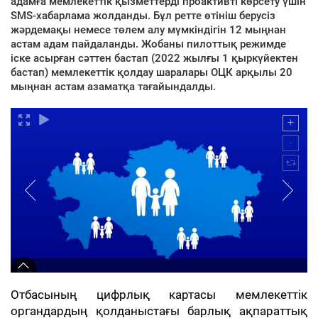
адамға мемлекеттік қызметтерді проактивті көрсету үшін
SMS-хабарлама жолданды. Бұл ретте өтініш берусіз
жәрдемақы немесе төлем алу мүмкіндігін 12 мыңнан
астам адам пайдаланды. Жобаны пилоттық режимде
іске асырған сәттен бастап (2022 жылғы 1 қыркүйектен
бастап) мемлекеттік қолдау шаралары ОЦК арқылы 20
мыңнан астам азаматқа тағайындалды.
Отбасының цифрлық картасы мемлекеттік
органдардың қолданыстағы барлық ақпараттық