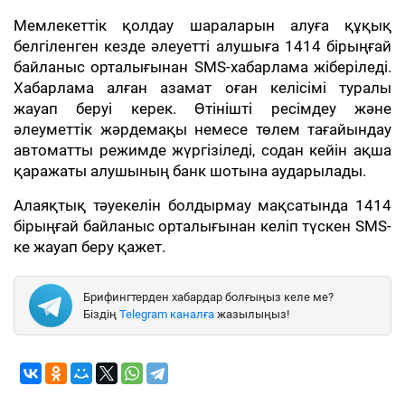
Мемлекеттік қолдау шараларын алуға құқық
белгіленген кезде әлеуетті алушыға 1414 бірыңғай
байланыс орталығынан SMS-хабарлама жіберіледі.
Хабарлама алған азамат оған келісімі туралы
жауап беруі керек. Өтінішті ресімдеу және
әлеуметтік жәрдемақы немесе төлем тағайындау
автоматты режимде жүргізіледі, содан кейін ақша
қаражаты алушының банк шотына аударылады.
Алаяқтық тәуекелін болдырмау мақсатында 1414
бірыңғай байланыс орталығынан келіп түскен SMS-
ке жауап беру қажет.
Брифингтерден хабардар болғыңыз келе ме?
Біздің
Telegram каналға
жазылыңыз!