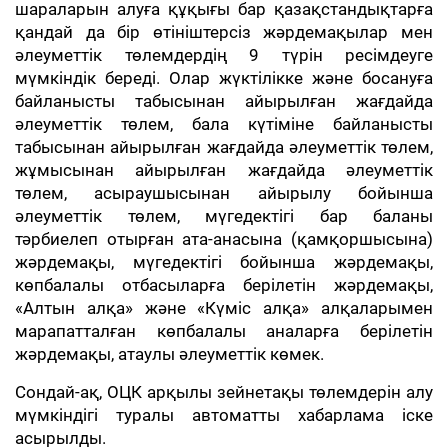
шараларын алуға құқығы бар қазақстандықтарға
қандай да бір өтініштерсіз жәрдемақылар мен
әлеуметтік төлемдердің 9 түрін ресімдеуге
мүмкіндік береді. Олар жүктілікке және босануға
байланысты табысынан айырылған жағдайда
әлеуметтік төлем, бала күтіміне байланысты
табысынан айырылған жағдайда әлеуметтік төлем,
жұмысынан айырылған жағдайда әлеуметтік
төлем, асыраушысынан айырылу бойынша
әлеуметтік төлем, мүгедектігі бар баланы
тәрбиелеп отырған ата-анасына (қамқоршысына)
жәрдемақы, мүгедектігі бойынша жәрдемақы,
көпбалалы отбасыларға берілетін жәрдемақы,
«Алтын алқа» және «Күміс алқа» алқаларымен
марапатталған көпбалалы аналарға берілетін
жәрдемақы, атаулы әлеуметтік көмек.
Сондай-ақ, ОЦК арқылы зейнетақы төлемдерін алу
мүмкіндігі туралы автоматты хабарлама іске
асырылды.