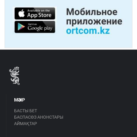
МӘЗІР
БАСТЫ БЕТ
БАСПАСӨЗ АНОНСТАРЫ
АЙМАҚТАР