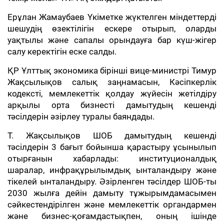
Ерұлан Жамаубаев Үкіметке жүктелген міндеттерді
шешудің өзектілігін ескере отырып, оларды
уақтылы және сапалы орындауға бар күш-жігер
салу керектігін еске салды.
ҚР Ұлттық экономика бірінші вице-министрі Тимур
Жақсылықов салық заңнамасын, Кәсіпкерлік
кодексті, мемлекеттік қолдау жүйесін жетілдіру
арқылы орта бизнесті дамытудың кешенді
тәсілдерін әзірлеу туралы баяндады.
Т. Жақсылықов ШОБ дамытудың кешенді
тәсілдерін 3 бағыт бойынша қарастыру ұсынылып
отырғанын хабарлады: институционалдық
шаралар, инфрақұрылымдық ынталандыру және
тікелей ынталандыру. Әзірленген тәсілдер ШОБ-ты
2030 жылға дейін дамыту тұжырымдамасымен
сәйкестендірілген және мемлекеттік органдармен
және бизнес-қоғамдастықпен, оның ішінде