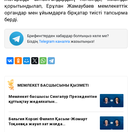
қорытындылап, Ерұлан Жамаубаев мемлекеттік
органдар мен ұйымдарға бірқатар тиісті тапсырма
берді.
Брифингтерден хабардар болғыңыз келе ме?
Біздің
Telegram каналға
жазылыңыз!
МЕМЛЕКЕТ БАСШЫСЫНЫҢ ҚЫЗМЕТІ
Мемлекет басшысы Сингапур Президентіне
құттықтау жеделхатын…
Бельгия Королі Филипп Қасым-Жомарт
Тоқаевқа жауап хат жолда…