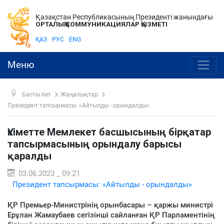
Қазақстан Республикасының Президенті жанындағы
ОРТАЛЫҚ КОММУНИКАЦИЯЛАР ҚЫЗМЕТІ
ҚАЗ
РУС
ENG
Меню
Басты бет
Жаңалықтар
Президент тапсырмасы: «Айтылды - орындалды»
Үкіметте Мемлекет басшысының бірқатар
тапсырмасының орындалу барысы
қаралды
03.06.2023 _ 09:21
Президент тапсырмасы: «Айтылды - орындалды»
ҚР Премьер-Министрінің орынбасары – қаржы министрі
Ерұлан Жамаубаев сегізінші сайланған ҚР Парламентінің