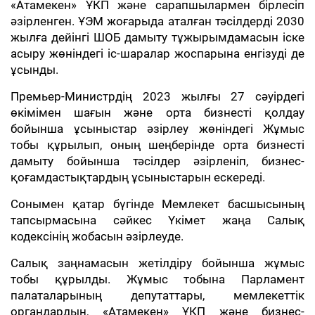
«Атамекен» ҰКП және сарапшылармен бірлесіп
әзірленген. ҰЭМ жоғарыда аталған тәсілдерді 2030
жылға дейінгі ШОБ дамыту тұжырымдамасын іске
асыру жөніндегі іс-шаралар жоспарына енгізуді де
ұсынды.
Премьер-Министрдің 2023 жылғы 27 сәуірдегі
өкімімен шағын және орта бизнесті қолдау
бойынша ұсыныстар әзірлеу жөніндегі Жұмыс
тобы құрылып, оның шеңберінде орта бизнесті
дамыту бойынша тәсілдер әзірленіп, бизнес-
қоғамдастықтардың ұсыныстарын ескереді.
Сонымен қатар бүгінде Мемлекет басшысының
тапсырмасына сәйкес Үкімет жаңа Салық
кодексінің жобасын әзірлеуде.
Салық заңнамасын жетілдіру бойынша жұмыс
тобы құрылды. Жұмыс тобына Парламент
палаталарының депутаттары, мемлекеттік
органдардың, «Атамекен» ҰКП және бизнес-