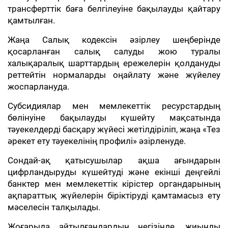
трансферттік баға белгілеуіне бақылауды қайтару
қамтылған.
Жаңа Салық кодексін әзірлеу шеңберінде
қосарланған салық салуды жою туралы
халықаралық шарттардың ережелерін қолдануды
реттейтін нормаларды оңайлату және жүйелеу
жоспарлануда.
Субсидиялар мен мемлекеттік ресурстардың
бөлінуіне бақылауды күшейту мақсатында
тәуекелдерді басқару жүйесі жетілдіріліп, жаңа «Тез
әрекет ету тәуекелінің профилі» әзірленуде.
Сондай-ақ қатысушылар ақша ағындарын
цифрландыруды күшейтуді және екінші деңгейлі
банктер мен мемлекеттік кірістер органдарының
ақпараттық жүйелерін біріктіруді қамтамасыз ету
мәселесін талқылады.
Жоғарыда айтылғандардың негізінде, жиынды