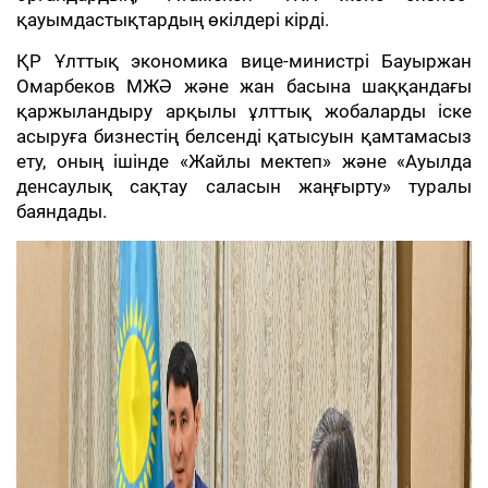
қауымдастықтардың өкілдері кірді.
ҚР Ұлттық экономика вице-министрі Бауыржан
Омарбеков МЖӘ және жан басына шаққандағы
қаржыландыру арқылы ұлттық жобаларды іске
асыруға бизнестің белсенді қатысуын қамтамасыз
ету, оның ішінде «Жайлы мектеп» және «Ауылда
денсаулық сақтау саласын жаңғырту» туралы
баяндады.