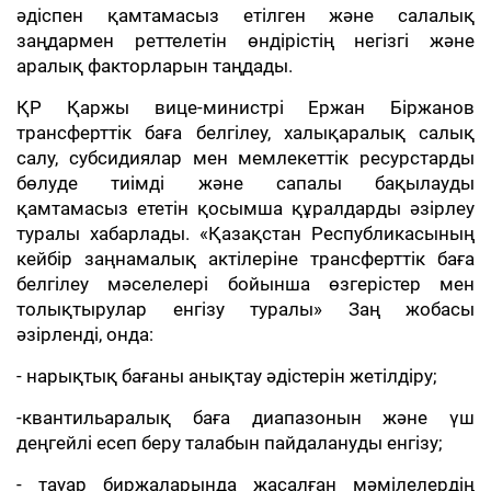
әдіспен қамтамасыз етілген және салалық
заңдармен реттелетін өндірістің негізгі және
аралық факторларын таңдады.
ҚР Қаржы вице-министрі Ержан Біржанов
трансферттік баға белгілеу, халықаралық салық
салу, субсидиялар мен мемлекеттік ресурстарды
бөлуде тиімді және сапалы бақылауды
қамтамасыз ететін қосымша құралдарды әзірлеу
туралы хабарлады. «Қазақстан Республикасының
кейбір заңнамалық актілеріне трансферттік баға
белгілеу мәселелері бойынша өзгерістер мен
толықтырулар енгізу туралы» Заң жобасы
әзірленді, онда:
- нарықтық бағаны анықтау әдістерін жетілдіру;
-квантильаралық баға диапазонын және үш
деңгейлі есеп беру талабын пайдалануды енгізу;
- тауар биржаларында жасалған мәмілелердің