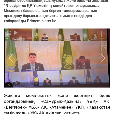
бірінші сессиясының ашылуында және биылғы жылдың
19 сәуірінде ҚР Үкіметінің кеңейтілген отырысында
Мемлекет басшысының берген тапсырмаларының
орындалу барысына қатысты жиын өткізді, деп
хабарлайды Primeminister.kz.
Жиынға мемлекеттік және жергілікті билік
органдарының, «Самұрық-Қазына» ҰӘҚ» АҚ,
«Бәйтерек» ҰБХ» АҚ, «Атамекен» ҰКП, «Қазақстан
темір жолы» ҰК» АҚ өкілдері қатысты.