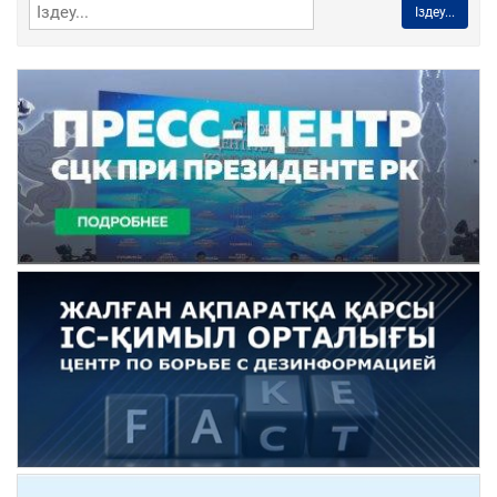
Іздеу...