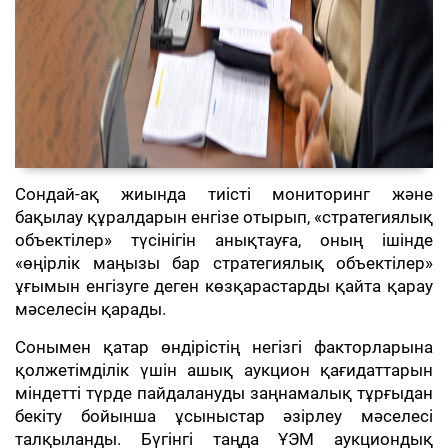
Сондай-ақ жиында тиісті мониторинг және
бақылау құралдарын енгізе отырып, «стратегиялық
объектілер» түсінігін анықтауға, оның ішінде
«өңірлік маңызы бар стратегиялық объектілер»
ұғымын енгізуге деген көзқарастарды қайта қарау
мәселесін қарады.
Сонымен қатар өндірістің негізгі факторларына
қолжетімділік үшін ашық аукцион қағидаттарын
міндетті түрде пайдалануды заңнамалық тұрғыдан
бекіту бойынша ұсыныстар әзірлеу мәселесі
талқыланды. Бүгінгі таңда ҰЭМ аукциондық