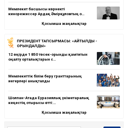
Мемлекет басшысы көрнекті
кинорежиссер Ардақ Әмірқұловтың о…
Қосымша жаңалықтар
ПРЕЗИДЕНТ ТАПСЫРМАСЫ: «АЙТЫЛДЫ -
ОРЫНДАЛДЫ»
12 өңірде 1 850 төсек-орынды қамтитын
оңалту орталықтарын с…
Мемлекеттік білім беру гранттарының
иегерлері анықталды
Шолпан-Атада Еуразиялық үкіметаралық
кеңестің отырысы өтті:…
Қосымша жаңалықтар