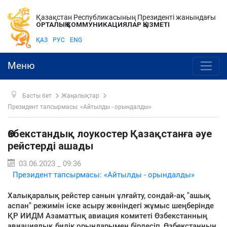
Қазақстан Республикасының Президенті жанындағы
ОРТАЛЫҚ КОММУНИКАЦИЯЛАР ҚЫЗМЕТІ
ҚАЗ
РУС
ENG
Меню
Басты бет
Жаңалықтар
Президент тапсырмасы: «Айтылды - орындалды»
Өзбекстандық лоукостер Қазақстанға әуе
рейстерді ашады
03.06.2023 _ 09:36
Президент тапсырмасы: «Айтылды - орындалды»
Халықаралық рейстер санын ұлғайту, сондай-ақ "ашық
аспан" режимін іске асыру жөніндегі жұмыс шеңберінде
ҚР ИИДМ Азаматтық авиация комитеті Өзбекстанның
авиациялық билік орындарымен бірлесіп, Өзбекстанның