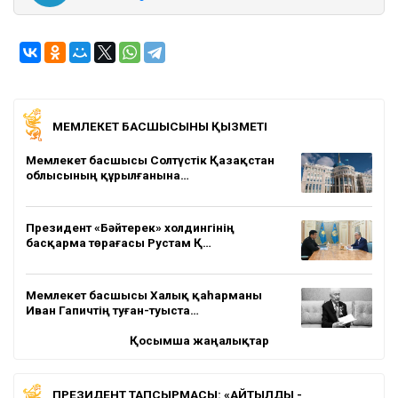
МЕМЛЕКЕТ БАСШЫСЫНЫҢ ҚЫЗМЕТІ
Мемлекет басшысы Солтүстік Қазақстан
облысының құрылғанына…
Президент «Бәйтерек» холдингінің
басқарма төрағасы Рустам Қ…
Мемлекет басшысы Халық қаһарманы
Иван Гапичтің туған-туыста…
Қосымша жаңалықтар
ПРЕЗИДЕНТ ТАПСЫРМАСЫ: «АЙТЫЛДЫ -