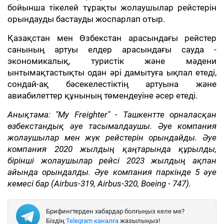
бойынша тікелей тұрақты жолаушылар рейстерін
орындауды бастауды жоспарлап отыр.
Қазақстан мен Өзбекстан арасындағы рейстер
санының артуы елдер арасындағы сауда -
экономикалық, туристік және мәдени
ынтымақтастықты одан әрі дамытуға ықпал етеді,
сондай-ақ бәсекелестіктің артуына және
авиабилеттер құнының төмендеуіне әсер етеді.
Анықтама: "My Freighter" - Ташкентте орналасқан
өзбекстандық әуе тасымалдаушы. Әуе компания
жолаушылар мен жүк рейстерін орындайды. Әуе
компания 2020 жылдың қаңтарында құрылды,
бірінші жолаушылар рейсі 2023 жылдың ақпан
айында орындалды. Әуе компания паркінде 5 әуе
кемесі бар (Airbus-319, Airbus-320, Boeing - 747).
Брифингтерден хабардар болғыңыз келе ме?
Біздің
Telegram каналға
жазылыңыз!