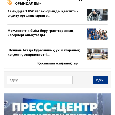
ОРЫНДАЛДЫ»
12 өңірде 1 850 төсек-орынды қамтитын
оңалту орталықтарын с…
Мемлекеттік білім беру гранттарының
иегерлері анықталды
Шолпан-Атада Еуразиялық үкіметаралық
кеңестің отырысы өтті:…
Қосымша жаңалықтар
Іздеу...