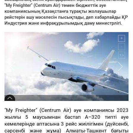
"My Freighter" (Centrum Air) төмен бюджеттік әуе
компаниясының Қазақстанға тұрақты жолаушылар
рейстерін ашу мәселесін пысықтады, деп хабарлайды ҚР
Индустрия және инфрақұрылымдық даму министрлігі.
"My Freighter" (Centrum Air) әуе компаниясы 2023
жылғы 5 маусымнан бастап А–320 типті әуе
кемелерінде аптасына 3 рейс жиілігімен (дүйсенбі,
сәрсенбі және жұма) Алматы-Ташкент бағыты