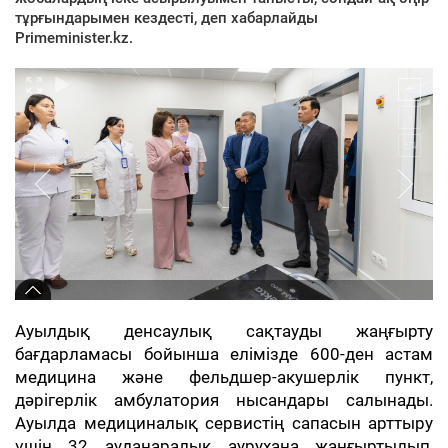
тұрғындарымен кездесті, деп хабарлайды
Primeminister.kz.
Ауылдық денсаулық сақтауды жаңғырту
бағдарламасы бойынша елімізде 600-ден астам
медицина және фельдшер-акушерлік пункт,
дәрігерлік амбулатория нысандары салынады.
Ауылда медициналық сервистің сапасын арттыру
үшін 32 ауданаралық аурухана жаңғыртылып,