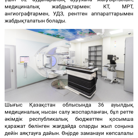
медициналық жабдықтармен: КТ, МРТ,
ангиографтармен, УДЗ, рентген аппараттарымен
жабдықталатын болады.
Шығыс Қазақстан облысында 36 ауылдық
медициналық нысан салу жоспарланған, бұл ретте
әкімдік республикалық бюджеттен қосымша
қаражат бөлінген жағдайда оларды жыл соңына
дейін аяқтауға дайын. Өңірде заманауи көпсалалы