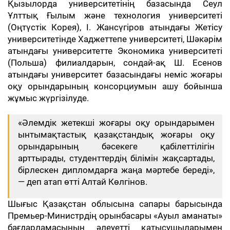
Қызылорда университетінің базасында Сеул
Ұлттық Ғылым және технология университеті
(Оңтүстік Корея), І. Жансүгіров атындағы Жетісу
университетінде Хаджеттепе университеті, Шәкәрім
атындағы университетте Экономика университеті
(Польша) филиалдарын, сондай-ақ Ш. Есенов
атындағы университет базасындағы неміс жоғары
оқу орындарының консорциумын ашу бойынша
жұмыс жүргізілуде.
«Әлемдік жетекші жоғары оқу орындарымен
ынтымақтастық қазақстандық жоғары оқу
орындарының бәсекеге қабілеттілігін
арттырады, студенттердің білімін жақсартады,
бірлескен дипломдарға жаңа мәртебе береді»,
— деп атап өтті Алтай Көлгінов.
Шығыс Қазақстан облысына сапары барысында
Премьер-Министрдің орынбасары «Ауыл аманаты»
бағдарламасының әлеуетті қатысушыларымен