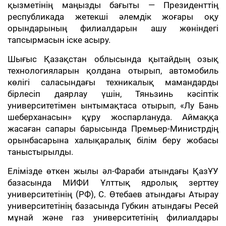
қызметінің маңызды бағыты — Президенттің
республикада жетекші әлемдік жоғары оқу
орындарының филиалдарын ашу жөніндегі
тапсырмасын іске асыру.
Шығыс Қазақстан облысында қытайдың озық
технологияларын қолдана отырып, автомобиль
көлігі саласындағы техникалық мамандарды
бірлесіп даярлау үшін, Тяньзинь кәсіптік
университетімен ынтымақтаса отырып, «Лу Бань
шеберханасын» құру жоспарлануда. Аймаққа
жасаған сапары барысында Премьер-Министрдің
орынбасарына халықаралық білім беру жобасы
таныстырылды.
Елімізде өткен жылы әл-Фараби атындағы ҚазҰУ
базасында МИФИ Ұлттық ядролық зерттеу
университетінің (РФ), С. Өтебаев атындағы Атырау
университетінің базасында Губкин атындағы Ресей
мұнай және газ университетінің филиалдары