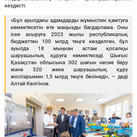
кездесті.
«Бұл ауылдағы адамдарды жұмыспен қамтуға
көмектесетін өте маңызды бағдарлама. Оны
іске асыруға 2023 жылы республикалық
бюджеттен 100 млрд теңге көзделген, бұл
ауылда 18 мыңнан астам қосалқы
шаруашылық құруға көмектеседі. Шығыс
Қазақстан облысына 302 шағын несие беру
және 320 жеке шаруашылық құру
жоспарымен 1,5 млрд теңге бөлінеді», — деді
Алтай Көлгінов.