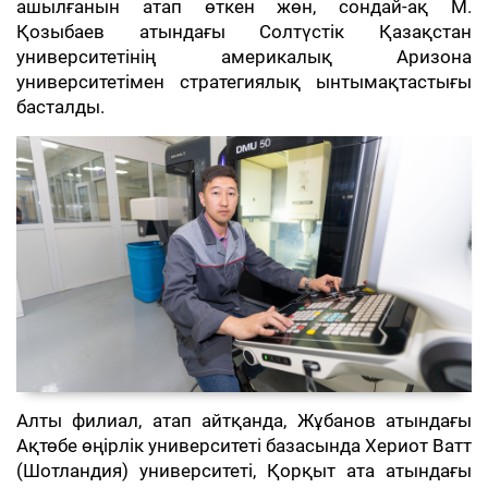
ашылғанын атап өткен жөн, сондай-ақ М.
Қозыбаев атындағы Солтүстік Қазақстан
университетінің америкалық Аризона
университетімен стратегиялық ынтымақтастығы
басталды.
Алты филиал, атап айтқанда, Жұбанов атындағы
Ақтөбе өңірлік университеті базасында Хериот Ватт
(Шотландия) университеті, Қорқыт ата атындағы