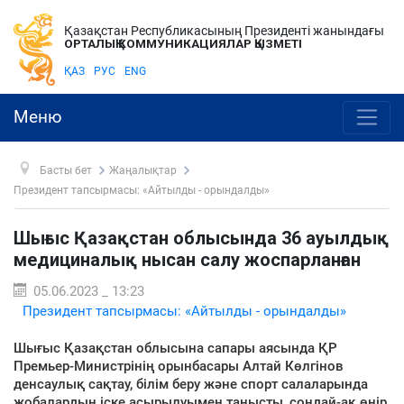
Қазақстан Республикасының Президенті жанындағы
ОРТАЛЫҚ КОММУНИКАЦИЯЛАР ҚЫЗМЕТІ
ҚАЗ
РУС
ENG
Меню
Басты бет
Жаңалықтар
Президент тапсырмасы: «Айтылды - орындалды»
Шығыс Қазақстан облысында 36 ауылдық
медициналық нысан салу жоспарланған
05.06.2023 _ 13:23
Президент тапсырмасы: «Айтылды - орындалды»
Шығыс Қазақстан облысына сапары аясында ҚР
Премьер-Министрінің орынбасары Алтай Көлгінов
денсаулық сақтау, білім беру және спорт салаларында
жобалардың іске асырылуымен танысты, сондай-ақ өңір