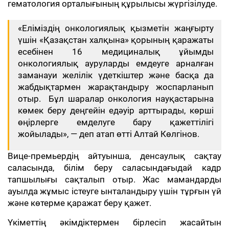
гематология орталығының құрылысы жүргізілуде.
«Еліміздің онкологиялық қызметін жаңғырту
үшін «Қазақстан халқына» қорының қаражаты
есебінен 16 медициналық ұйымды
онкологиялық ауруларды емдеуге арналған
заманауи желілік үдеткіштер және басқа да
жабдықтармен жарақтандыру жоспарланып
отыр. Бұл шаралар онкология науқастарына
көмек беру деңгейін едәуір арттырады, көрші
өңірлерге емделуге бару қажеттілігі
жойылады», — деп атап өтті Алтай Көлгінов.
Вице-премьердің айтуынша, денсаулық сақтау
саласында, білім беру саласындағыдай кадр
тапшылығы сақталып отыр. Жас мамандарды
ауылда жұмыс істеуге ынталандыру үшін тұрғын үй
және көтерме қаражат беру қажет.
Үкіметтің әкімдіктермен бірлесіп жасайтын