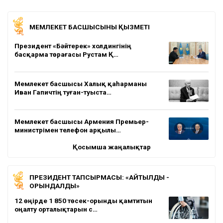
МЕМЛЕКЕТ БАСШЫСЫНЫҢ ҚЫЗМЕТІ
Президент «Бәйтерек» холдингінің
басқарма төрағасы Рустам Қ…
Мемлекет басшысы Халық қаһарманы
Иван Гапичтің туған-туыста…
Мемлекет басшысы Армения Премьер-
министрімен телефон арқылы…
Қосымша жаңалықтар
ПРЕЗИДЕНТ ТАПСЫРМАСЫ: «АЙТЫЛДЫ -
ОРЫНДАЛДЫ»
12 өңірде 1 850 төсек-орынды қамтитын
оңалту орталықтарын с…