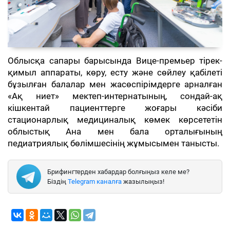
Облысқа сапары барысында Вице-премьер тірек-
қимыл аппараты, көру, есту және сөйлеу қабілеті
бұзылған балалар мен жасөспірімдерге арналған
«Ақ ниет» мектеп-интернатының, сондай-ақ
кішкентай пациенттерге жоғары кәсіби
стационарлық медициналық көмек көрсететін
облыстық Ана мен бала орталығының
педиатриялық бөлімшесінің жұмысымен танысты.
Брифингтерден хабардар болғыңыз келе ме?
Біздің
Telegram каналға
жазылыңыз!