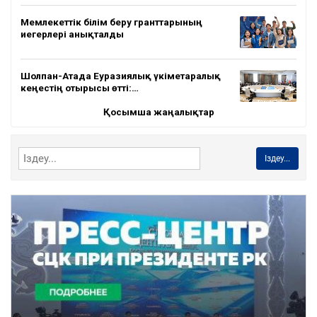
Мемлекеттік білім беру гранттарының
иегерлері анықталды
Шолпан-Атада Еуразиялық үкіметаралық
кеңестің отырысы өтті:…
Қосымша жаңалықтар
Іздеу...