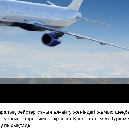
ралық рейстер санын ұлғайту жөніндегі жұмыс шеңб
түрікмен тарапымен бірлесіп Қазақстан мен Түрікме
ру пысықтады.