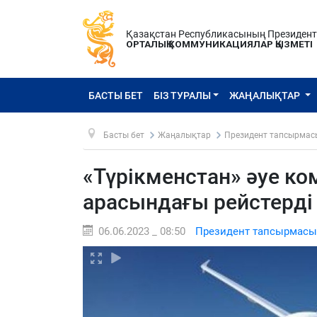
Қазақстан Республикасының Президен
ОРТАЛЫҚ КОММУНИКАЦИЯЛАР ҚЫЗМЕТІ
БАСТЫ БЕТ
БІЗ ТУРАЛЫ
ЖАҢАЛЫҚТАР
Басты бет
Жаңалықтар
Президент тапсырмас
«Түрікменстан» әуе к
арасындағы рейстерді
06.06.2023 _ 08:50
Президент тапсырмасы