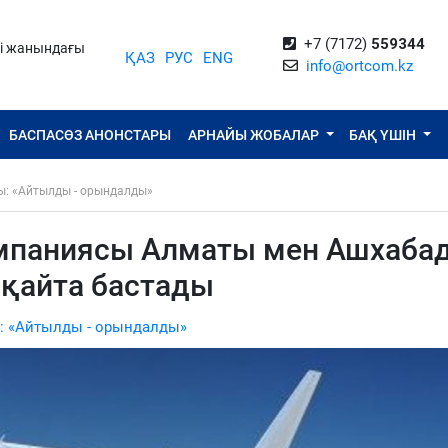
+7 (7172)
559344
ті жанындағы
ҚАЗ
РУС
ENG
info@ortcom.kz
БАСПАСӨЗ АНОНСТАРЫ
АРНАЙЫ ЖОБАЛАР
БАҚ ҮШІН
ы: «Айтылды - орындалды»
омпаниясы Алматы мен Ашхаба
 қайта бастады
: «Айтылды - орындалды»