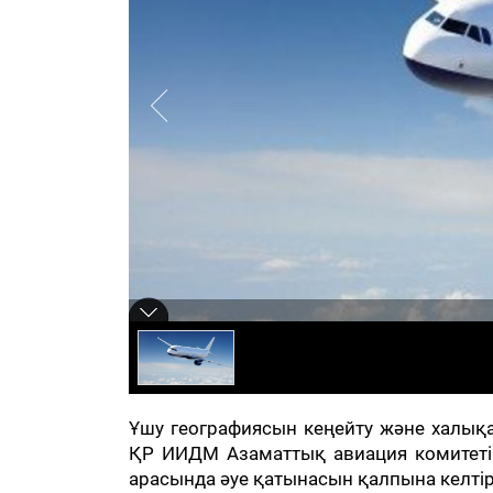
Ұшу географиясын кеңейту және халықа
ҚР ИИДМ Азаматтық авиация комитеті 
арасында әуе қатынасын қалпына келті