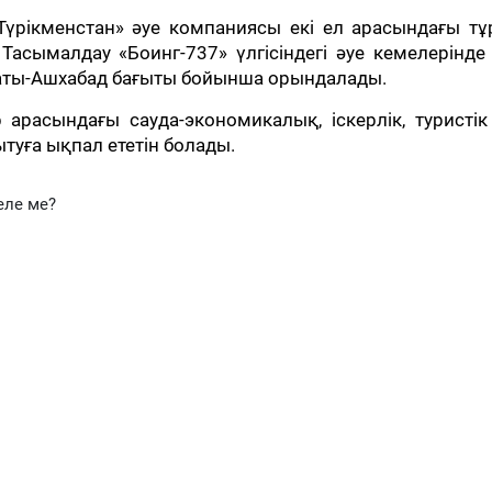
үрікменстан» әуе компаниясы екі ел арасындағы тұ
Тасымалдау «Боинг-737» үлгісіндегі әуе кемелерінд
лматы-Ашхабад бағыты бойынша орындалады.
арасындағы сауда-экономикалық, іскерлік, туристі
туға ықпал ететін болады.
еле ме?