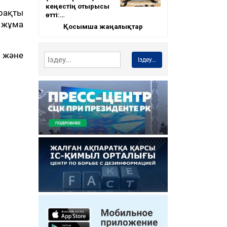
кеңестің отырысы
рақты
өтті:…
е жұма
Қосымша жаңалықтар
к және
Іздеу...