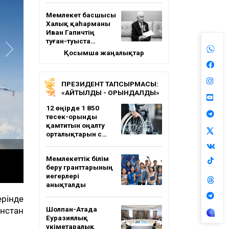
Мемлекет басшысы
Халық қаһарманы
Иван Гапичтің
туған-туыста…
Қосымша жаңалықтар
ПРЕЗИДЕНТ ТАПСЫРМАСЫ:
«АЙТЫЛДЫ - ОРЫНДАЛДЫ»
12 өңірде 1 850
төсек-орынды
қамтитын оңалту
орталықтарын с…
Мемлекеттік білім
беру гранттарының
иегерлері
анықталды
ерінде
Шолпан-Атада
нстан
Еуразиялық
үкіметаралық