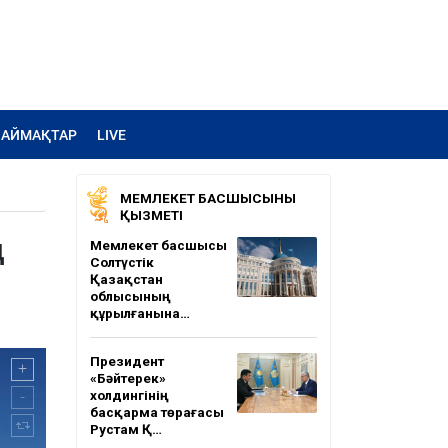
АЙМАҚТАР
LIVE
МЕМЛЕКЕТ БАСШЫСЫНЫҢ
ҚЫЗМЕТІ
д
Мемлекет басшысы
Солтүстік
Қазақстан
облысының
құрылғанына…
Президент
«Бәйтерек»
холдингінің
басқарма төрағасы
Рустам Қ…