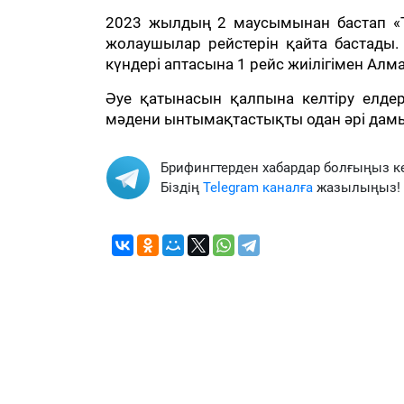
2023 жылдың 2 маусымынан бастап «Т
жолаушылар рейстерін қайта бастады. 
күндері аптасына 1 рейс жиілігімен А
Әуе қатынасын қалпына келтіру елдер 
мәдени ынтымақтастықты одан әрі дамы
Брифингтерден хабардар болғыңыз к
Біздің
Telegram каналға
жазылыңыз!