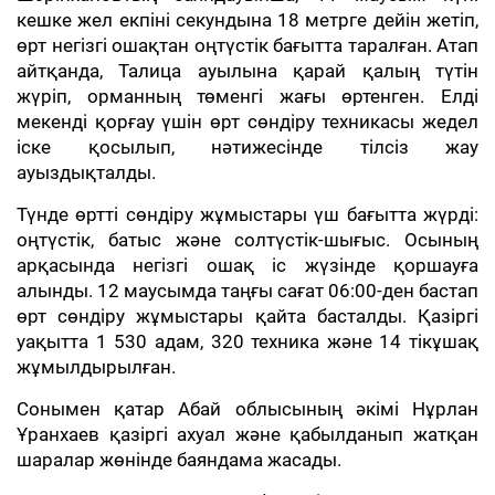
кешке жел екпіні секундына 18 метрге дейін жетіп,
өрт негізгі ошақтан оңтүстік бағытта таралған. Атап
айтқанда, Талица ауылына қарай қалың түтін
жүріп, орманның төменгі жағы өртенген. Елді
мекенді қорғау үшін өрт сөндіру техникасы жедел
іске қосылып, нәтижесінде тілсіз жау
ауыздықталды.
Түнде өртті сөндіру жұмыстары үш бағытта жүрді:
оңтүстік, батыс және солтүстік-шығыс. Осының
арқасында негізгі ошақ іс жүзінде қоршауға
алынды. 12 маусымда таңғы сағат 06:00-ден бастап
өрт сөндіру жұмыстары қайта басталды. Қазіргі
уақытта 1 530 адам, 320 техника және 14 тікұшақ
жұмылдырылған.
Сонымен қатар Абай облысының әкімі Нұрлан
Ұранхаев қазіргі ахуал және қабылданып жатқан
шаралар жөнінде баяндама жасады.