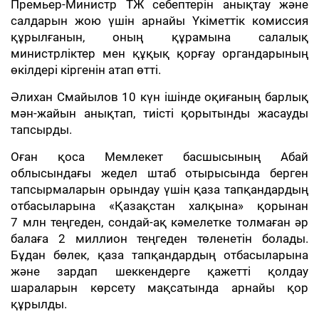
Премьер-Министр ТЖ себептерін анықтау және
салдарын жою үшін арнайы Үкіметтік комиссия
құрылғанын, оның құрамына салалық
министрліктер мен құқық қорғау органдарының
өкілдері кіргенін атап өтті.
Әлихан Смайылов 10 күн ішінде оқиғаның барлық
мән-жайын анықтап, тиісті қорытынды жасауды
тапсырды.
Оған қоса Мемлекет басшысының Абай
облысындағы жедел штаб отырысында берген
тапсырмаларын орындау үшін қаза тапқандардың
отбасыларына «Қазақстан халқына» қорынан
7 млн теңгеден, сондай-ақ кәмелетке толмаған әр
балаға 2 миллион теңгеден төленетін болады.
Бұдан бөлек, қаза тапқандардың отбасыларына
және зардап шеккендерге қажетті қолдау
шараларын көрсету мақсатында арнайы қор
құрылды.