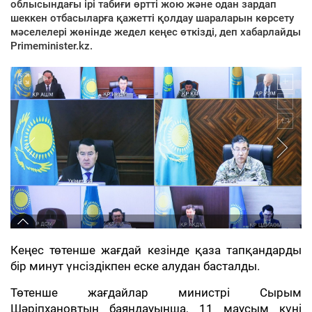
облысындағы ірі табиғи өртті жою және одан зардап
шеккен отбасыларға қажетті қолдау шараларын көрсету
мәселелері жөнінде жедел кеңес өткізді, деп хабарлайды
Primeminister.kz.
Кеңес төтенше жағдай кезінде қаза тапқандарды
бір минут үнсіздікпен еске алудан басталды.
Төтенше жағдайлар министрі Сырым
Шәріпхановтың баяндауынша, 11 маусым күні