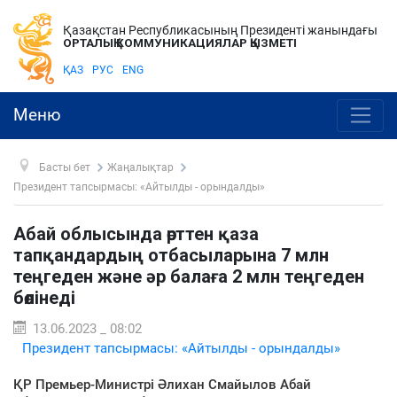
Қазақстан Республикасының Президенті жанындағы
ОРТАЛЫҚ КОММУНИКАЦИЯЛАР ҚЫЗМЕТІ
ҚАЗ
РУС
ENG
Меню
Басты бет
Жаңалықтар
Президент тапсырмасы: «Айтылды - орындалды»
Абай облысында өрттен қаза
тапқандардың отбасыларына 7 млн
теңгеден және әр балаға 2 млн теңгеден
бөлінеді
13.06.2023 _ 08:02
Президент тапсырмасы: «Айтылды - орындалды»
ҚР Премьер-Министрі Әлихан Смайылов Абай