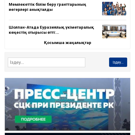
Мемлекеттік білім беру гранттарының
иегерлері анықталды
Шолпан-Атада Еуразиялық үкіметаралық
кеңестің отырысы өтті:…
Қосымша жаңалықтар
Іздеу...