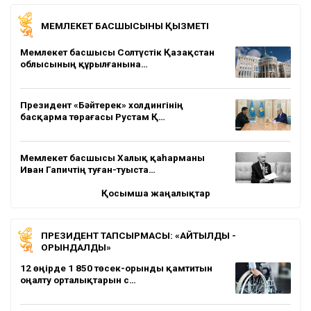
МЕМЛЕКЕТ БАСШЫСЫНЫҢ ҚЫЗМЕТІ
Мемлекет басшысы Солтүстік Қазақстан
облысының құрылғанына…
Президент «Бәйтерек» холдингінің
басқарма төрағасы Рустам Қ…
Мемлекет басшысы Халық қаһарманы
Иван Гапичтің туған-туыста…
Қосымша жаңалықтар
ПРЕЗИДЕНТ ТАПСЫРМАСЫ: «АЙТЫЛДЫ -
ОРЫНДАЛДЫ»
12 өңірде 1 850 төсек-орынды қамтитын
оңалту орталықтарын с…