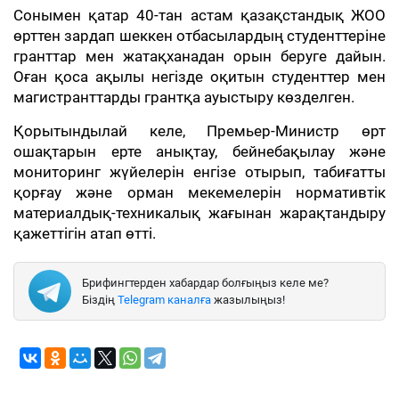
Сонымен қатар 40-тан астам қазақстандық ЖОО
өрттен зардап шеккен отбасылардың студенттеріне
гранттар мен жатақханадан орын беруге дайын.
Оған қоса ақылы негізде оқитын студенттер мен
магистранттарды грантқа ауыстыру көзделген.
Қорытындылай келе, Премьер-Министр өрт
ошақтарын ерте анықтау, бейнебақылау және
мониторинг жүйелерін енгізе отырып, табиғатты
қорғау және орман мекемелерін нормативтік
материалдық-техникалық жағынан жарақтандыру
қажеттігін атап өтті.
Брифингтерден хабардар болғыңыз келе ме?
Біздің
Telegram каналға
жазылыңыз!