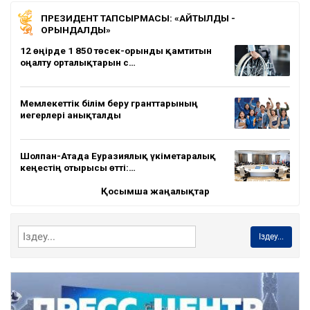
ПРЕЗИДЕНТ ТАПСЫРМАСЫ: «АЙТЫЛДЫ -
ОРЫНДАЛДЫ»
12 өңірде 1 850 төсек-орынды қамтитын
оңалту орталықтарын с…
Мемлекеттік білім беру гранттарының
иегерлері анықталды
Шолпан-Атада Еуразиялық үкіметаралық
кеңестің отырысы өтті:…
Қосымша жаңалықтар
Іздеу...