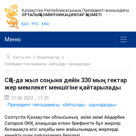
Қазақстан Республикасының Президенті жанындағы
ОРТАЛЫҚ КОММУНИКАЦИЯЛАР ҚЫЗМЕТІ
ҚАЗ
РУС
ENG
Меню
Басты бет
Жаңалықтар
Президент тапсырмасы: «Айтылды - орындалды»
СҚО-да жыл соңына дейін 330 мың гектар
жер мемлекет меншігіне қайтарылады
21.06.2023 _ 11:20
Президент тапсырмасы: «Айтылды - орындалды»
Солтүстік Қазақстан облысының әкімі әкімі Айдарбек
Сапаров ОКҚ алаңында өткен брифингте бұл жерлер
болашақта егіс алқабы мен жайылымдық жерлерді
кеңейту үшін пайдалануға беріледі.