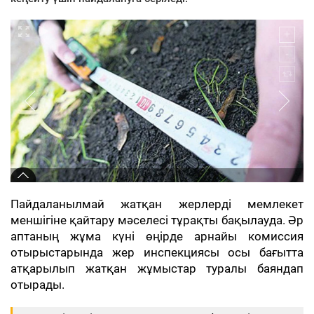
Пайдаланылмай жатқан жерлерді мемлекет
меншігіне қайтару мәселесі тұрақты бақылауда. Әр
аптаның жұма күні өңірде арнайы комиссия
отырыстарында жер инспекциясы осы бағытта
атқарылып жатқан жұмыстар туралы баяндап
отырады.