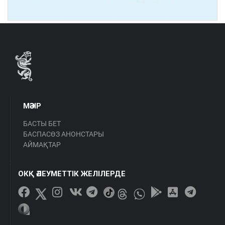
МӘЗІР
БАСТЫ БЕТ
БАСПАСӨЗ АНОНСТАРЫ
АЙМАҚТАР
ОКҚ ӘЛЕУМЕТТІК ЖЕЛІЛЕРДЕ