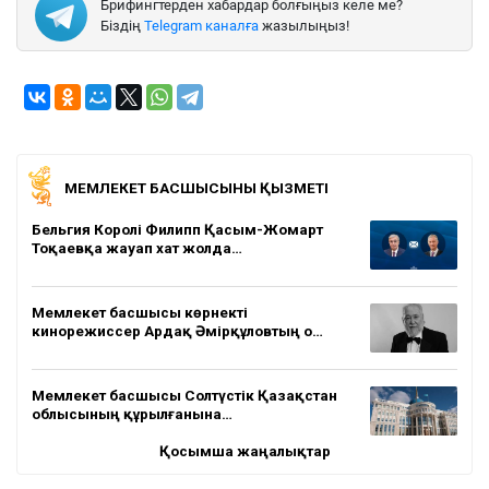
Брифингтерден хабардар болғыңыз келе ме?
Біздің
Telegram каналға
жазылыңыз!
МЕМЛЕКЕТ БАСШЫСЫНЫҢ ҚЫЗМЕТІ
Бельгия Королі Филипп Қасым-Жомарт
Тоқаевқа жауап хат жолда…
Мемлекет басшысы көрнекті
кинорежиссер Ардақ Әмірқұловтың о…
Мемлекет басшысы Солтүстік Қазақстан
облысының құрылғанына…
Қосымша жаңалықтар