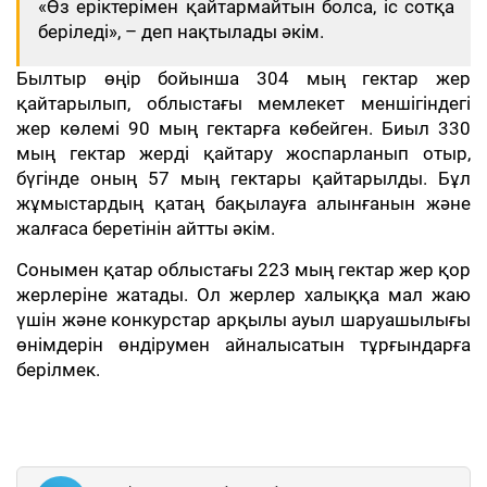
«Өз еріктерімен қайтармайтын болса, іс сотқа
беріледі», – деп нақтылады әкім.
Былтыр өңір бойынша 304 мың гектар жер
қайтарылып, облыстағы мемлекет меншігіндегі
жер көлемі 90 мың гектарға көбейген. Биыл 330
мың гектар жерді қайтару жоспарланып отыр,
бүгінде оның 57 мың гектары қайтарылды. Бұл
жұмыстардың қатаң бақылауға алынғанын және
жалғаса беретінін айтты әкім.
Сонымен қатар облыстағы 223 мың гектар жер қор
жерлеріне жатады. Ол жерлер халыққа мал жаю
үшін және конкурстар арқылы ауыл шаруашылығы
өнімдерін өндірумен айналысатын тұрғындарға
берілмек.