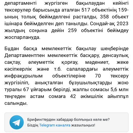
департаменті жүргізген бақылаудан кейінгі
тексерулер барысында аталған 517 объектінің 159-
ының толық бейімделгені расталды, 358 объект
ішінара бейімделген деп танылды. Сондай-ақ 2023
жылдың соңына дейін 259 объектіні бейімдеу
жоспарлануда.
Бұдан басқа мемлекеттік бақылау шеңберінде
Департаментпен мемлекеттік басқару, денсаулық
сақтау, әлеуметтік қорғау, мәдениет, жеке
кәсіпкерлік және т.б. салалардағы әлеуметтік
инфрақұрылым объектілеріне 70 тексеру
жүргізіліп, анықталған бұзушылықтарды жою
туралы 67 ұйғарым берілді, жалпы сомасы 5,6 млн
теңгеден астам сомаға 42 әкімшілік айыппұл
салынды.
Брифингтерден хабардар болғыңыз келе ме?
Біздің
Telegram каналға
жазылыңыз!