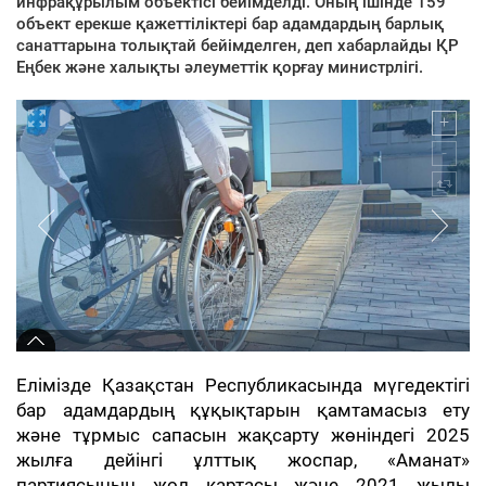
инфрақұрылым объектісі бейімделді. Оның ішінде 159
объект ерекше қажеттіліктері бар адамдардың барлық
санаттарына толықтай бейімделген, деп хабарлайды ҚР
Еңбек және халықты әлеуметтік қорғау министрлігі.
Елімізде Қазақстан Республикасында мүгедектігі
бар адамдардың құқықтарын қамтамасыз ету
және тұрмыс сапасын жақсарту жөніндегі 2025
жылға дейінгі ұлттық жоспар, «Аманат»
партиясының жол картасы және 2021 жылы