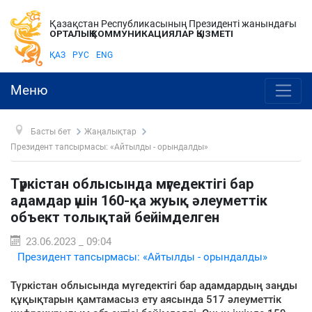
Қазақстан Республикасының Президенті жанындағы
ОРТАЛЫҚ КОММУНИКАЦИЯЛАР ҚЫЗМЕТІ
ҚАЗ
РУС
ENG
Меню
Басты бет
Жаңалықтар
Президент тапсырмасы: «Айтылды - орындалды»
Түркістан облысында мүгедектігі бар
адамдар үшін 160-қа жуық әлеуметтік
объект толықтай бейімделген
23.06.2023 _ 09:04
Президент тапсырмасы: «Айтылды - орындалды»
Түркістан облысында мүгедектігі бар адамдардың заңды
құқықтарын қамтамасыз ету аясында 517 әлеуметтік