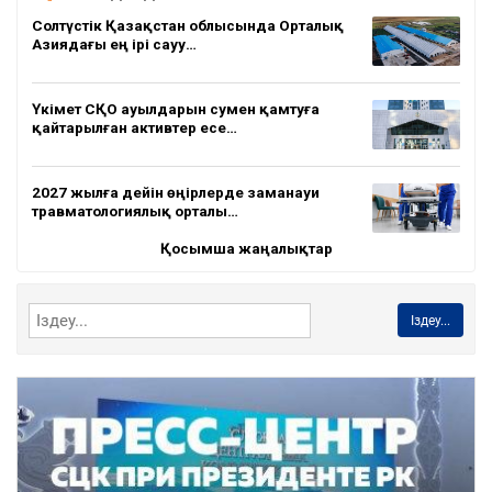
Солтүстік Қазақстан облысында Орталық
Азиядағы ең ірі сауу…
Үкімет СҚО ауылдарын сумен қамтуға
қайтарылған активтер есе…
2027 жылға дейін өңірлерде заманауи
травматологиялық орталы…
Қосымша жаңалықтар
Іздеу...