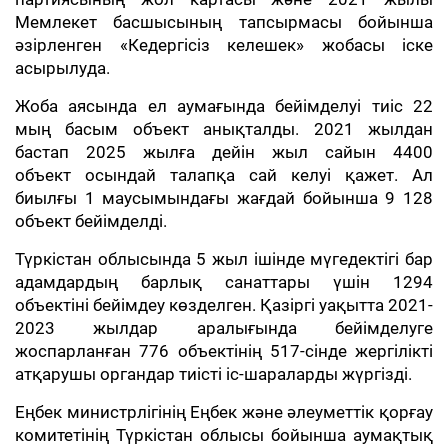
Мемлекет басшысының тапсырмасы бойынша
әзірленген «Кедергісіз келешек» жобасы іске
асырылуда.
Жоба аясында ел аумағында бейімделуі тиіс 22
мың басым объект анықталды. 2021 жылдан
бастап 2025 жылға дейін жыл сайын 4400
объект осындай талапқа сай келуі қажет. Ал
биылғы 1 маусымындағы жағдай бойынша 9 128
объект бейімделді.
Түркістан облысында 5 жыл ішінде мүгедектігі бар
адамдардың барлық санаттары үшін 1294
объектіні бейімдеу көзделген. Қазіргі уақытта 2021-
2023 жылдар аралығында бейімделуге
жоспарланған 776 объектінің 517-сінде жергілікті
атқарушы органдар тиісті іс-шараларды жүргізді.
Еңбек министрлігінің Еңбек және әлеуметтік қорғау
комитетінің Түркістан облысы бойынша аумақтық