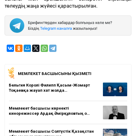
төлеудің жаңа жүйесі қарастырылған.
Брифингтерден хабардар болғыңыз келе ме?
Біздің
Telegram каналға
жазылыңыз!
МЕМЛЕКЕТ БАСШЫСЫНЫҢ ҚЫЗМЕТІ
Бельгия Королі Филипп Қасым-Жомарт
Тоқаевқа жауап хат жолда…
Мемлекет басшысы көрнекті
кинорежиссер Ардақ Әмірқұловтың о…
Мемлекет басшысы Солтүстік Қазақстан