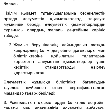
болады.
Тізілім қызмет тұтынушыларына бәсекелестік
ортада әлеуметтік қызметкерлерді таңдауға
мүмкіндік береді. Әлеуметтік қызметкерлердің
сұранысы олардың жалақы деңгейінде көрініс
табады;
Жұмыс берушілердің дайындалып жатқан
кадрлардың білім деңгейіне, дағдылары мен
біліктіліктеріне қойылатын талаптарын
көрсететін әлеуметтік қызметкерлер үшін
кәсіптік стандарттарды әзірлеу
қарастырылған.
Әлеуметтік жұмысқа біліктілікті бағалаудың
тәуелсіз жүйесінен өткен сертификатталған
мамандар ғана жіберіледі;
3. Ұсынылатын қызметтердің біліктілік деңгейін,
санаты мен ерекшелігін ескеретін еңбекақы