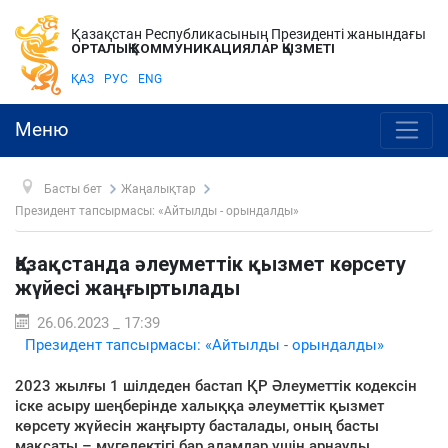
Қазақстан Республикасының Президенті жанындағы
ОРТАЛЫҚ КОММУНИКАЦИЯЛАР ҚЫЗМЕТІ
ҚАЗ
РУС
ENG
Меню
Басты бет
Жаңалықтар
Президент тапсырмасы: «Айтылды - орындалды»
Қазақстанда әлеуметтік қызмет көрсету
жүйесі жаңғыртылады
26.06.2023 _ 17:39
Президент тапсырмасы: «Айтылды - орындалды»
2023 жылғы 1 шілдеден бастап ҚР Әлеуметтік кодексін
іске асыру шеңберінде халыққа әлеуметтік қызмет
көрсету жүйесін жаңғырту басталады, оның басты
мақсаты – мүгедектігі бар адамдар үшін арнаулы