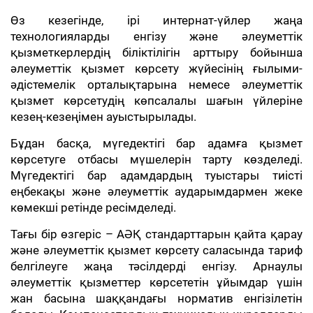
Өз кезегінде, ірі интернат-үйлер жаңа
технологияларды енгізу және әлеуметтік
қызметкерлердің біліктілігін арттыру бойынша
әлеуметтік қызмет көрсету жүйесінің ғылыми-
әдістемелік орталықтарына немесе әлеуметтік
қызмет көрсетудің көпсалалы шағын үйлеріне
кезең-кезеңімен ауыстырылады.
Бұдан басқа, мүгедектігі бар адамға қызмет
көрсетуге отбасы мүшелерін тарту көзделеді.
Мүгедектігі бар адамдардың туыстары тиісті
еңбекақы және әлеуметтік аударымдармен жеке
көмекші ретінде ресімделеді.
Тағы бір өзгеріс – АӘҚ стандарттарын қайта қарау
және әлеуметтік қызмет көрсету саласында тариф
белгілеуге жаңа тәсілдерді енгізу. Арнаулы
әлеуметтік қызметтер көрсететін ұйымдар үшін
жан басына шаққандағы норматив енгізілетін