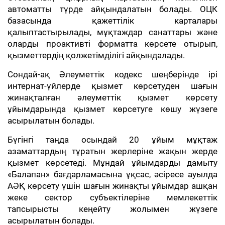
автоматты түрде айқындалатын болады. ОЦК
базасында қажеттілік карталары
қалыптастырылады, мұқтаждар санаттары және
оларды проактивті форматта көрсете отырып,
қызметтердің қолжетімділігі айқындалады.
Сондай-ақ Әлеуметтік кодекс шеңберінде ірі
интернат-үйлерде қызмет көрсетуден шағын
жинақталған әлеуметтік қызмет көрсету
ұйымдарында қызмет көрсетуге көшу жүзеге
асырылатын болады.
Бүгінгі таңда осындай 20 ұйым мұқтаж
азаматтардың тұратын жерлеріне жақын жерде
қызмет көрсетеді. Мұндай ұйымдарды дамыту
«Балапан» бағдарламасына ұқсас, әсіресе ауылда
АӘҚ көрсету үшін шағын жинақты ұйымдар ашқан
жеке сектор субъектілеріне мемлекеттік
тапсырысты кеңейту жолымен жүзеге
асырылатын болады.