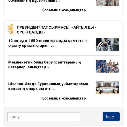
облысының құрылғанына…
Қосымша жаңалықтар
ПРЕЗИДЕНТ ТАПСЫРМАСЫ: «АЙТЫЛДЫ -
ОРЫНДАЛДЫ»
12 өңірде 1 850 төсек-орынды қамтитын
оңалту орталықтарын с…
Мемлекеттік білім беру гранттарының
иегерлері анықталды
Шолпан-Атада Еуразиялық үкіметаралық
кеңестің отырысы өтті:…
Қосымша жаңалықтар
Іздеу...