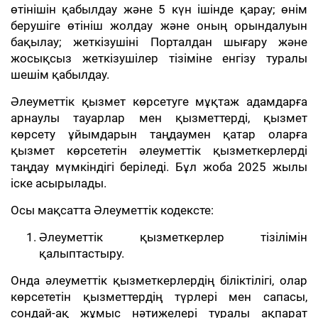
өтінішін қабылдау және 5 күн ішінде қарау; өнім
берушіге өтініш жолдау және оның орындалуын
бақылау; жеткізушіні Порталдан шығару және
жосықсыз жеткізушілер тізіміне енгізу туралы
шешім қабылдау.
Әлеуметтік қызмет көрсетуге мұқтаж адамдарға
арнаулы тауарлар мен қызметтерді, қызмет
көрсету ұйымдарын таңдаумен қатар оларға
қызмет көрсететін әлеуметтік қызметкерлерді
таңдау мүмкіндігі беріледі. Бұл жоба 2025 жылы
іске асырылады.
Осы мақсатта Әлеуметтік кодексте:
Әлеуметтік қызметкерлер тізілімін
қалыптастыру.
Онда әлеуметтік қызметкерлердің біліктілігі, олар
көрсететін қызметтердің түрлері мен сапасы,
сондай-ақ жұмыс нәтижелері туралы ақпарат