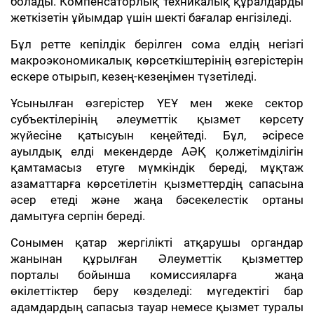
болады. Компенсаторлық техникалық құралдарды
жеткізетін ұйымдар үшін шекті бағалар енгізіледі.
Бұл ретте кепілдік берілген сома елдің негізгі
макроэкономикалық көрсеткіштерінің өзгерістерін
ескере отырып, кезең-кезеңімен түзетіледі.
Ұсынылған өзгерістер ҮЕҰ мен жеке сектор
субъектілерінің әлеуметтік қызмет көрсету
жүйесіне қатысуын кеңейтеді. Бұл, әсіресе
ауылдық елді мекендерде АӘҚ қолжетімділігін
қамтамасыз етуге мүмкіндік береді, мұқтаж
азаматтарға көрсетілетін қызметтердің сапасына
әсер етеді және жаңа бәсекелестік ортаны
дамытуға серпін береді.
Сонымен қатар жергілікті атқарушы органдар
жанынан құрылған Әлеуметтік қызметтер
порталы бойынша комиссияларға жаңа
өкілеттіктер беру көзделеді: мүгедектігі бар
адамдардың сапасыз тауар немесе қызмет туралы