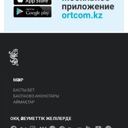
МӘЗІР
БАСТЫ БЕТ
БАСПАСӨЗ АНОНСТАРЫ
АЙМАҚТАР
ОКҚ ӘЛЕУМЕТТІК ЖЕЛІЛЕРДЕ