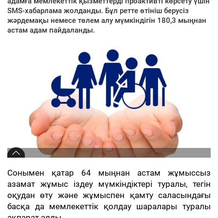
адамға мемлекеттік қызметтерді проактивті көрсету үшін
SMS-хабарлама жолданды. Бұл ретте өтініш берусіз
жәрдемақы немесе төлем алу мүмкіндігін 180,3 мыңнан
астам адам пайдаланды.
Сонымен қатар 64 мыңнан астам жұмыссыз
азамат жұмыс іздеу мүмкіндіктері туралы, тегін
оқудан өту және жұмыспен қамту саласындағы
басқа да мемлекеттік қолдау шаралары туралы
ақпарат алды.