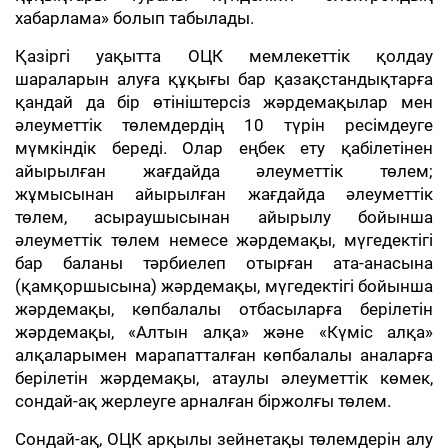
хабарлама» болып табылады.
Қазіргі уақытта ОЦК мемлекеттік қолдау
шараларын алуға құқығы бар қазақстандықтарға
қандай да бір өтініштерсіз жәрдемақылар мен
әлеуметтік төлемдердің 10 түрін ресімдеуге
мүмкіндік береді. Олар еңбек ету қабілетінен
айырылған жағдайда әлеуметтік төлем;
жұмысынан айырылған жағдайда әлеуметтік
төлем, асыраушысынан айырылу бойынша
әлеуметтік төлем немесе жәрдемақы, мүгедектігі
бар баланы тәрбиелеп отырған ата-анасына
(қамқоршысына) жәрдемақы, мүгедектігі бойынша
жәрдемақы, көпбалалы отбасыларға берілетін
жәрдемақы, «Алтын алқа» және «Күміс алқа»
алқаларымен марапатталған көпбалалы аналарға
берілетін жәрдемақы, атаулы әлеуметтік көмек,
сондай-ақ жерлеуге арналған біржолғы төлем.
Сондай-ақ, ОЦК арқылы зейнетақы төлемдерін алу