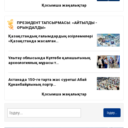
Қосымша жаңалықтар
ПРЕЗИДЕНТ ТАПСЫРМАСЫ: «АЙТЫЛДЫ -
ОРЫНДАЛДЫ»
Қазақстандық ғалымдардың әзірлемелері
«Қазақстанда жасалған…
Ұлытау облысында Күлтөбе қалашығының
археологиялық мұрасы т…
Астанада 150-ге тарта жас суретші Абай
Құнанбайұлының портр…
Қосымша жаңалықтар
Іздеу...