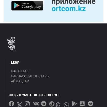
МӘЗІР
БАСТЫ БЕТ
БАСПАСӨЗ АНОНСТАРЫ
АЙМАҚТАР
ОКҚ ӘЛЕУМЕТТІК ЖЕЛІЛЕРДЕ