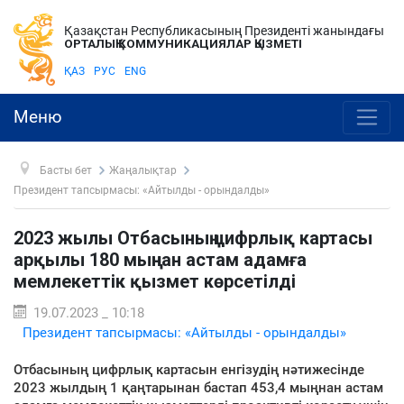
Қазақстан Республикасының Президенті жанындағы
ОРТАЛЫҚ КОММУНИКАЦИЯЛАР ҚЫЗМЕТІ
ҚАЗ
РУС
ENG
Меню
Басты бет
Жаңалықтар
Президент тапсырмасы: «Айтылды - орындалды»
2023 жылы Отбасының цифрлық картасы
арқылы 180 мыңнан астам адамға
мемлекеттік қызмет көрсетілді
19.07.2023 _ 10:18
Президент тапсырмасы: «Айтылды - орындалды»
Отбасының цифрлық картасын енгізудің нәтижесінде
2023 жылдың 1 қаңтарынан бастап 453,4 мыңнан астам