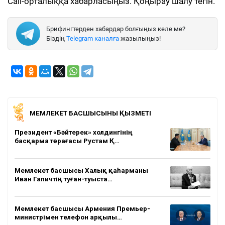
Call-орталыққа хабарласыңыз. Қоңырау шалу тегін.
Брифингтерден хабардар болғыңыз келе ме?
Біздің
Telegram каналға
жазылыңыз!
МЕМЛЕКЕТ БАСШЫСЫНЫҢ ҚЫЗМЕТІ
Президент «Бәйтерек» холдингінің
басқарма төрағасы Рустам Қ…
Мемлекет басшысы Халық қаһарманы
Иван Гапичтің туған-туыста…
Мемлекет басшысы Армения Премьер-
министрімен телефон арқылы…