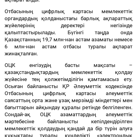
Отбасының цифрлық картасы мемлекеттік
органдардың қолданыстағы барлық ақпараттық
жүйелерінің деректері негізінде
қалыптастырылады. Бүгінгі таңда онда
Қазақстанның 19,7 млн-нан астам азаматы немесе
6 млн-нан астам отбасы туралы ақпарат
жинақталған.
ОЦК енгізудің басты мақсаты –
қазақстандықтардың мемлекеттік қолдау
жүйесіне тең қолжетімділігін қамтамасыз ету.
Осыған байланысты ҚР Әлеуметтік кодексінде
Отбасының цифрлық картасы әлеуметтік
саясаттың орта және ұзақ мерзімді міндеттері мен
бағыттарын айқындау құралы ретінде белгіленген.
Сондай-ақ ОЦК азаматтардың әлеуметтік
мәртебесіне байланысты кепілдендірілген
мемлекеттік қолдаудың қандай да бір түрін алуға
құқықтары туралы күнделікті «электрондық