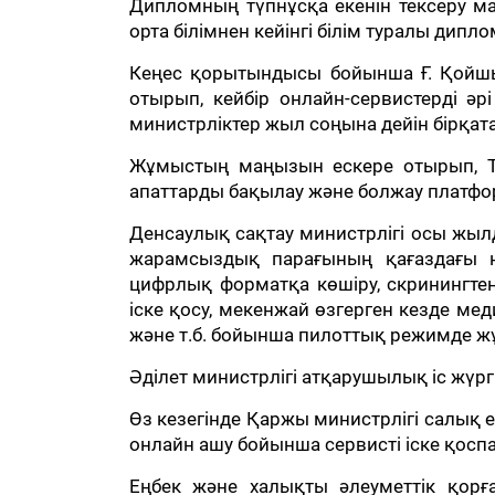
Дипломның түпнұсқа екенін тексеру мақ
орта білімнен кейінгі білім туралы дипло
Кеңес қорытындысы бойынша Ғ. Қойшы
отырып, кейбір онлайн-сервистерді әр
министрліктер жыл соңына дейін бірқата
Жұмыстың маңызын ескере отырып, Тө
апаттарды бақылау және болжау платфо
Денсаулық сақтау министрлігі осы жыл
жарамсыздық парағының қағаздағы н
цифрлық форматқа көшіру, скринингтен
іске қосу, мекенжай өзгерген кезде ме
және т.б. бойынша пилоттық режимде жұ
Әділет министрлігі атқарушылық іс жүрг
Өз кезегінде Қаржы министрлігі салық 
онлайн ашу бойынша сервисті іске қоспа
Еңбек және халықты әлеуметтік қорғ