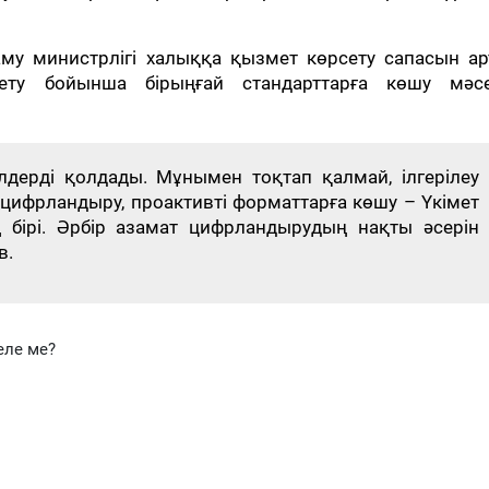
у министрлігі халыққа қызмет көрсету сапасын ар
ту бойынша бірыңғай стандарттарға көшу мәсе
лдерді қолдады. Мұнымен тоқтап қалмай, ілгерілеу
 цифрландыру, проактивті форматтарға көшу – Үкімет
ірі. Әрбір азамат цифрландырудың нақты әсерін
в.
еле ме?