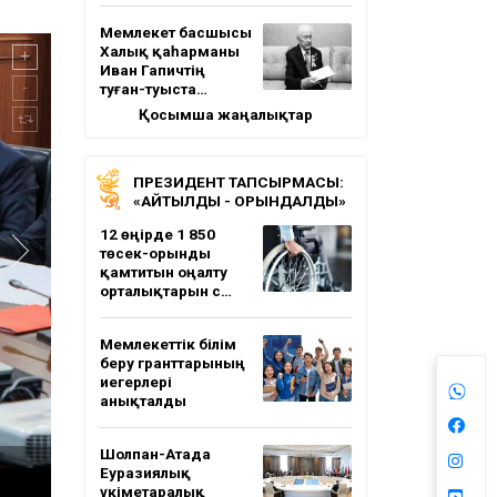
Мемлекет басшысы
Халық қаһарманы
Иван Гапичтің
туған-туыста…
Қосымша жаңалықтар
ПРЕЗИДЕНТ ТАПСЫРМАСЫ:
«АЙТЫЛДЫ - ОРЫНДАЛДЫ»
12 өңірде 1 850
төсек-орынды
қамтитын оңалту
орталықтарын с…
Мемлекеттік білім
беру гранттарының
иегерлері
анықталды
Шолпан-Атада
Еуразиялық
үкіметаралық