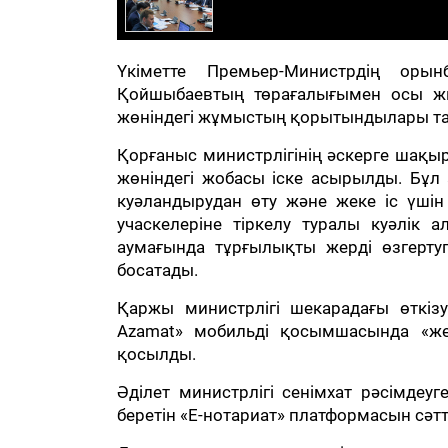
Үкіметте Премьер-Министрдің ор
Қойшыбаевтың төрағалығымен осы ж
жөніндегі жұмыстың қорытындылары т
Қорғаныс министрлігінің әскерге шақы
жөніндегі жобасы іске асырылды. Бұл
куәландырудан өту және жеке іс үшін
учаскелеріне тіркелу туралы куәлік 
аумағында тұрғылықты жерді өзгертуг
босатады.
Қаржы министрлігі шекарадағы өткізу 
Azamat» мобильді қосымшасында «жек
қосылды.
Әділет министрлігі сенімхат рәсімдеу
беретін «Е-нотариат» платформасын сәтті