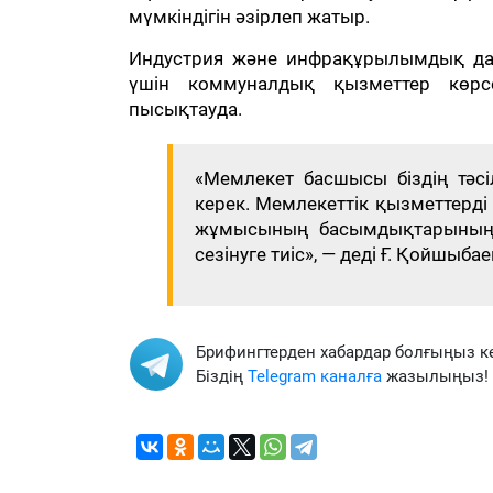
мүмкіндігін әзірлеп жатыр.
Индустрия және инфрақұрылымдық дам
үшін коммуналдық қызметтер көрсе
пысықтауда.
«Мемлекет басшысы біздің тәсі
керек. Мемлекеттік қызметтерді
жұмысының басымдықтарының б
сезінуге тиіс», — деді Ғ. Қойшыбае
Брифингтерден хабардар болғыңыз к
Біздің
Telegram каналға
жазылыңыз!