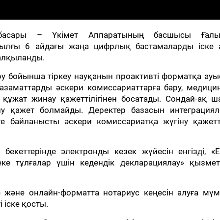
ынбасары – Үкімет Аппаратының басшысы Ғал
ылғы 6 айдағы жаңа цифрлық бастамаларды іске 
алқыланды.
ру бойынша тіркеу науқанын проактивті форматқа ау
 азаматтарды әскери комиссариаттарға бару, медици
 құжат жинау қажеттілігінен босатады. Сондай-ақ ш
алу қажет болмайды. Деректер базасын интеграциял
е байланысты әскери комиссариатқа жүгіну қажетті
бекеттерінде электронды кезек жүйесін енгізді, «E
е тұлғалар үшін кедендік декларациялау» қызметі
ге және онлайн-форматта нотариус кеңесін алуға мүм
 іске қосты.