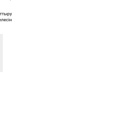
ттыру
лесін