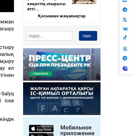
кеңестің отырысы
өтті:…
Қосымша жаңалықтар
ымжан
асыру
Іздеу...
ыстыру
налық
ақыру
ау ел
гінен
-Salyq
 іске
кіндік