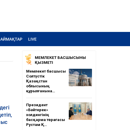
АЙМАҚТАР
LIVE
МЕМЛЕКЕТ БАСШЫСЫНЫҢ
ҚЫЗМЕТІ
Мемлекет басшысы
Солтүстік
Қазақстан
облысының
құрылғанына…
Президент
дегі
«Бәйтерек»
етіп,
холдингінің
басқарма төрағасы
мыс
Рустам Қ…