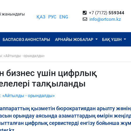
+7 (7172)
559344
ті жанындағы
ҚАЗ
РУС
ENG
info@ortcom.kz
БАСПАСӨЗ АНОНСТАРЫ
АРНАЙЫ ЖОБАЛАР
БАҚ ҮШІН
ы: «Айтылды - орындалды»
ен бизнес үшін цифрлық
селелері талқыланды
: «Айтылды - орындалды»
ппараттың қызметін бюрократиядан арылту жөнін
сын орындау аясында азаматтардың өмірін жеңілд
ғытталған цифрлық сервистерді енгізу бойынша жұ
ter.kz.