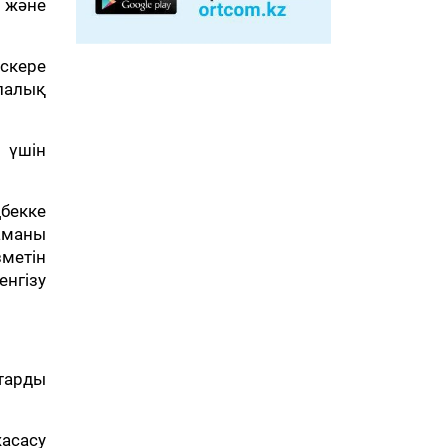
к және
скере
алалық
 үшін
ңбекке
аманы
зметін
енгізу
ттарды
асасу