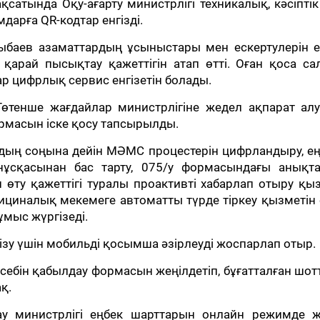
сатында Оқу-ағарту министрлігі техникалық, кәсіпті
мдарға QR-кодтар енгізді.
баев азаматтардың ұсыныстары мен ескертулерін е
і қарай пысықтау қажеттігін атап өтті. Оған қоса с
р цифрлық сервис енгізетін болады.
тенше жағдайлар министрлігіне жедел ақпарат алу
рмасын іске қосу тапсырылды.
дың соңына дейін МӘМС процестерін цифрландыру, е
ұсқасынан бас тарту, 075/у формасындағы анықт
 өту қажеттігі туралы проактивті хабарлап отыру қы
дициналық мекемеге автоматты түрде тіркеу қызметін 
мыс жүргізеді.
ізу үшін мобильді қосымша әзірлеуді жоспарлап отыр.
есебін қабылдау формасын жеңілдетіп, бұғатталған шо
қ.
ау министрлігі еңбек шарттарын онлайн режимде ж