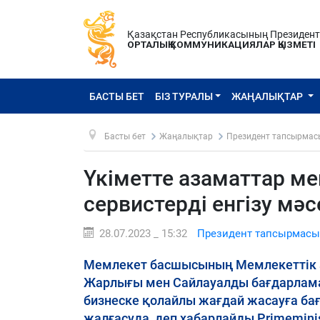
Қазақстан Республикасының Президен
ОРТАЛЫҚ КОММУНИКАЦИЯЛАР ҚЫЗМЕТІ
БАСТЫ БЕТ
БІЗ ТУРАЛЫ
ЖАҢАЛЫҚТАР
Басты бет
Жаңалықтар
Президент тапсырмас
Үкіметте азаматтар м
сервистерді енгізу мә
28.07.2023 _ 15:32
Президент тапсырмасы
Мемлекет басшысының Мемлекеттік а
Жарлығы мен Сайлауалды бағдарлама
бизнеске қолайлы жағдай жасауға ба
жалғасуда, деп хабарлайды Primeminis