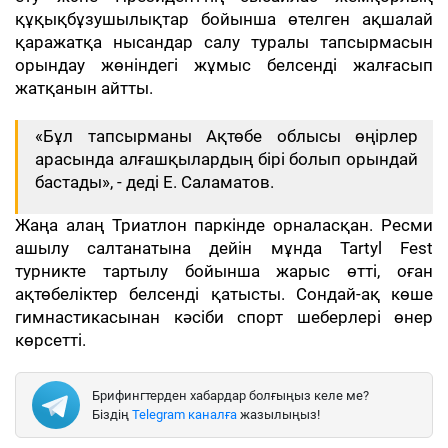
құқықбұзушылықтар бойынша өтелген ақшалай
қаражатқа нысандар салу туралы тапсырмасын
орындау жөніндегі жұмыс белсенді жалғасып
жатқанын айтты.
«Бұл тапсырманы Ақтөбе облысы өңірлер
арасында алғашқылардың бірі болып орындай
бастады», - деді Е. Саламатов.
Жаңа алаң Триатлон паркінде орналасқан. Ресми
ашылу салтанатына дейін мұнда Tartyl Fest
турникте тартылу бойынша жарыс өтті, оған
ақтөбеліктер белсенді қатысты. Сондай-ақ көше
гимнастикасынан кәсіби спорт шеберлері өнер
көрсетті.
Брифингтерден хабардар болғыңыз келе ме?
Біздің
Telegram каналға
жазылыңыз!