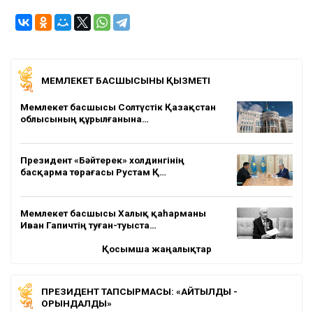
МЕМЛЕКЕТ БАСШЫСЫНЫҢ ҚЫЗМЕТІ
Мемлекет басшысы Солтүстік Қазақстан
облысының құрылғанына…
Президент «Бәйтерек» холдингінің
басқарма төрағасы Рустам Қ…
Мемлекет басшысы Халық қаһарманы
Иван Гапичтің туған-туыста…
Қосымша жаңалықтар
ПРЕЗИДЕНТ ТАПСЫРМАСЫ: «АЙТЫЛДЫ -
ОРЫНДАЛДЫ»