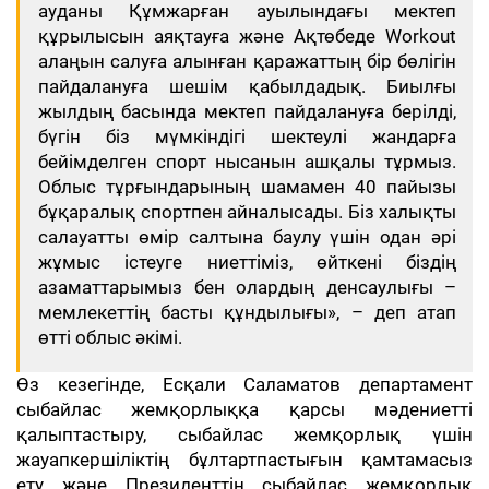
ауданы Құмжарған ауылындағы мектеп
құрылысын аяқтауға және Ақтөбеде Workout
алаңын салуға алынған қаражаттың бір бөлігін
пайдалануға шешім қабылдадық. Биылғы
жылдың басында мектеп пайдалануға берілді,
бүгін біз мүмкіндігі шектеулі жандарға
бейімделген спорт нысанын ашқалы тұрмыз.
Облыс тұрғындарының шамамен 40 пайызы
бұқаралық спортпен айналысады. Біз халықты
салауатты өмір салтына баулу үшін одан әрі
жұмыс істеуге ниеттіміз, өйткені біздің
азаматтарымыз бен олардың денсаулығы –
мемлекеттің басты құндылығы», – деп атап
өтті облыс әкімі.
Өз кезегінде, Есқали Саламатов департамент
сыбайлас жемқорлыққа қарсы мәдениетті
қалыптастыру, сыбайлас жемқорлық үшін
жауапкершіліктің бұлтартпастығын қамтамасыз
ету және Президенттің сыбайлас жемқорлық