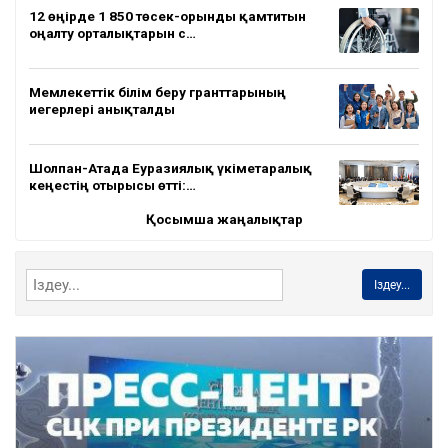
12 өңірде 1 850 төсек-орынды қамтитын
оңалту орталықтарын с…
Мемлекеттік білім беру гранттарының
иегерлері анықталды
Шолпан-Атада Еуразиялық үкіметаралық
кеңестің отырысы өтті:…
Қосымша жаңалықтар
Іздеу...