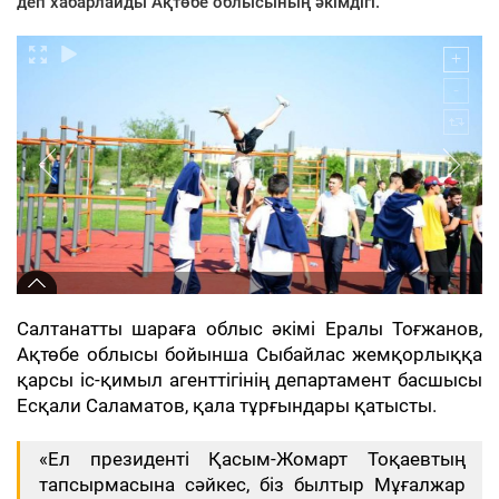
деп хабарлайды Ақтөбе облысының әкімдігі.
Салтанатты шараға облыс әкімі Ералы Тоғжанов,
Ақтөбе облысы бойынша Сыбайлас жемқорлыққа
қарсы іс-қимыл агенттігінің департамент басшысы
Есқали Саламатов, қала тұрғындары қатысты.
«Ел президенті Қасым-Жомарт Тоқаевтың
тапсырмасына сәйкес, біз былтыр Мұғалжар