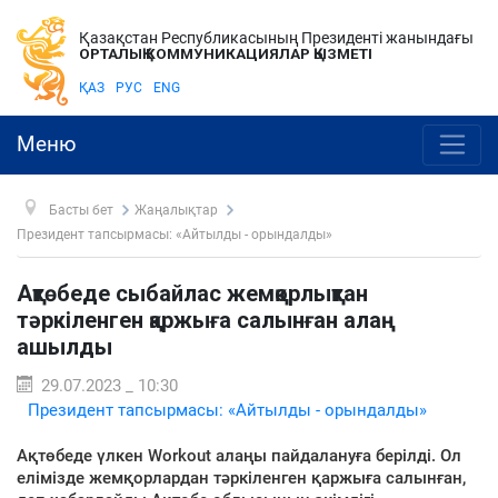
Қазақстан Республикасының Президенті жанындағы
ОРТАЛЫҚ КОММУНИКАЦИЯЛАР ҚЫЗМЕТІ
ҚАЗ
РУС
ENG
Меню
Басты бет
Жаңалықтар
Президент тапсырмасы: «Айтылды - орындалды»
Ақтөбеде сыбайлас жемқорлықтан
тәркіленген қаржыға салынған алаң
ашылды
29.07.2023 _ 10:30
Президент тапсырмасы: «Айтылды - орындалды»
Ақтөбеде үлкен Workout алаңы пайдалануға берілді. Ол
елімізде жемқорлардан тәркіленген қаржыға салынған,