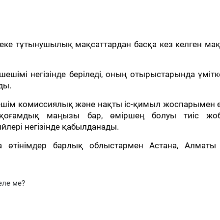
 жеке тұтынушылық мақсаттардан басқа кез келген ма
шімі негізінде беріледі, оның отырыстарында үміт
ды.
шім комиссиялық және нақты іс-қимыл жоспарымен ө
н, қоғамдық маңызы бар, өміршең болуы тиіс жо
йлері негізінде қабылданады.
ға өтінімдер барлық облыстармен Астана, Алматы
еле ме?