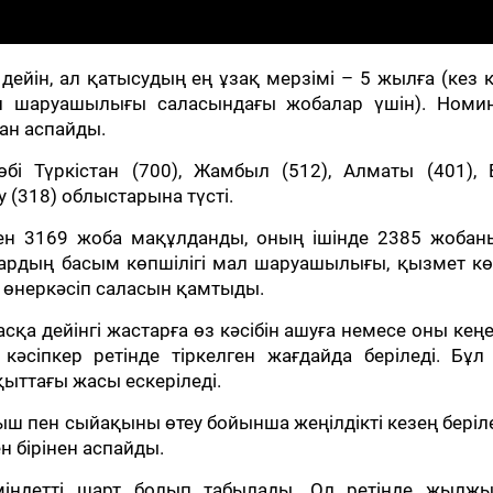
дейін, ал қатысудың ең ұзақ мерзімі – 5 жылға (кез 
ал шаруашылығы саласындағы жобалар үшін). Номи
ан аспайды.
өбі Түркістан (700), Жамбыл (512), Алматы (401), 
 (318) облыстарына түсті.
н 3169 жоба мақұлданды, оның ішінде 2385 жобаны
лардың басым көпшілігі мал шаруашылығы, қызмет кө
 өнеркәсіп саласын қамтыды.
қа дейінгі жастарға өз кәсібін ашуға немесе оны кеңе
сіпкер ретінде тіркелген жағдайда беріледі. Бұл 
ыттағы жасы ескеріледі.
ш пен сыйақыны өтеу бойынша жеңілдікті кезең беріле
 бірінен аспайды.
міндетті шарт болып табылады. Ол ретінде жылж