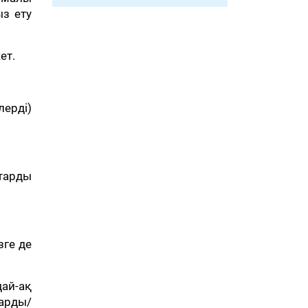
з ету
ет.
ерді)
ттарды
зге де
дай-ақ
ларды/