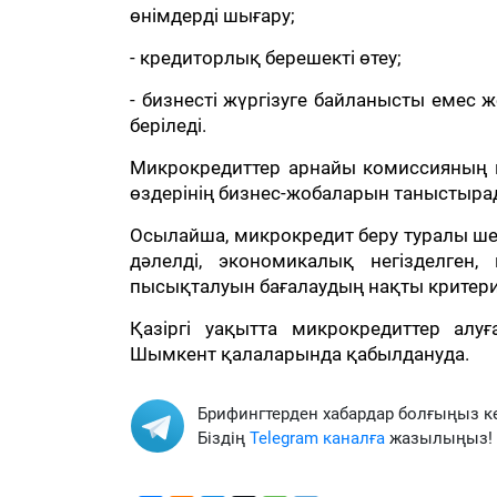
өнімдерді шығару;
- кредиторлық берешекті өтеу;
- бизнесті жүргізуге байланысты емес
беріледі.
Микрокредиттер арнайы комиссияның ше
өздерінің бизнес-жобаларын таныстыра
Осылайша, микрокредит беру туралы ше
дәлелді, экономикалық негізделге
пысықталуын бағалаудың нақты критери
Қазіргі уақытта микрокредиттер алу
Шымкент қалаларында қабылдануда.
Брифингтерден хабардар болғыңыз к
Біздің
Telegram каналға
жазылыңыз!