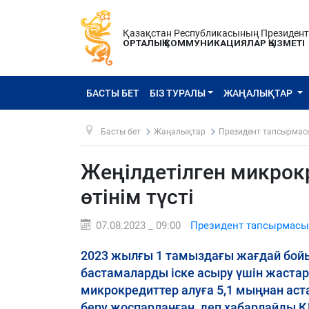
Қазақстан Республикасының Президен
ОРТАЛЫҚ КОММУНИКАЦИЯЛАР ҚЫЗМЕТІ
БАСТЫ БЕТ
БІЗ ТУРАЛЫ
ЖАҢАЛЫҚТАР
Басты бет
Жаңалықтар
Президент тапсырмас
Жеңілдетілген микрок
өтінім түсті
07.08.2023 _ 09:00
Президент тапсырмасы
2023 жылғы 1 тамыздағы жағдай бойы
бастамаларды іске асыру үшін жастар
микрокредиттер алуға 5,1 мыңнан аста
беру жоспарланған, деп хабарлайды Қ