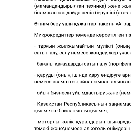
(мамандандырылған техника) және жы
болмаған жағдайда кепіл берушіні (ата-а
Өтінім беру үшін құжаттар пакетін «Аг
Микрокредиттер төменде көрсетілген тіз
- тұрғын жылжымайтын мүлікті (оның
сатып алу, салу немесе жөндеу, жер учас
- бағалы қағаздарды сатып алу (портфел
- қаруды (оның ішінде қару өндіруге ар
немесе азаматтық айналымнан алынған б
- ойын бизнесін ұйымдастыру және (нем
- Қазақстан Республикасының заңнамас
қызметке байланысты қызмет;
- моторлы көлік құралдарын шығаруды 
темекі және\немесе алкоголь өнімдерін