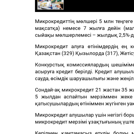
Микрокредиттің мөлшері 5 млн теңгеге 
мақсатқа) немесе 7 жылға дейін (м
сыйақы мөлшерлемесі – жылдық 2,5%-д
Микрокредит алуға өтінімдердің ең к
Қазақстан (329) Қызылорда (317), Жетісу
Конкурстық комиссиялардың шешіміме
асыруға кредит берілді. Кредит алушы
сауда, өсімдік шаруашылығы және жеңіл
Сондай-ақ микрокредит 21 жастан 35 жас
5 жылдан аспайтын мерзіммен жеке кә
қатысушылардың өтініммен жүгінген уақ
Микрокредит алушылар үшін негізгі боры
микрокредит мерзімі ұзақтығының үштен
Кепілмен қамтамасыз етудің болуы 