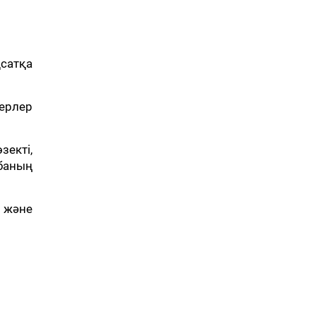
қсатқа
керлер
зекті,
баның
 және