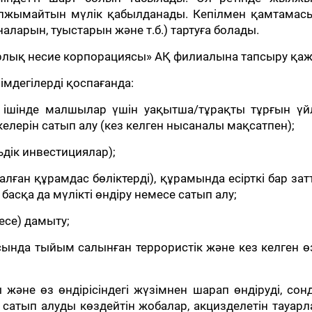
лжымайтын мүлік қабылданады. Кепілмен қамтамасы
наларын, туыстарын және т.б.) тартуға болады.
рарлық несие корпорациясы» АҚ филиалына тапсыру қаж
імдегілерді қоспағанда:
 ішінде малшылар үшін уақытша/тұрақты тұрғын үйл
келерін сатып алу (кез келген нысаналы мақсатпен);
ьдік инвестициялар);
налған құрамдас бөліктерді), құрамында есірткі бар за
асқа да мүлікті өндіру немесе сатып алу;
есе) дамыту;
ында тыйым салынған террористік және кез келген ө
және өз өндірісіндегі жүзімнен шарап өндіруді, сон
 сатып алуды көздейтін жобалар, акцизделетін тауар