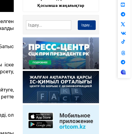
Қосымша жаңалықтар
келген
Іздеу...
налды
Батыс
 іске
рсету,
йтуге,
ретте
ді, ол
ымалы