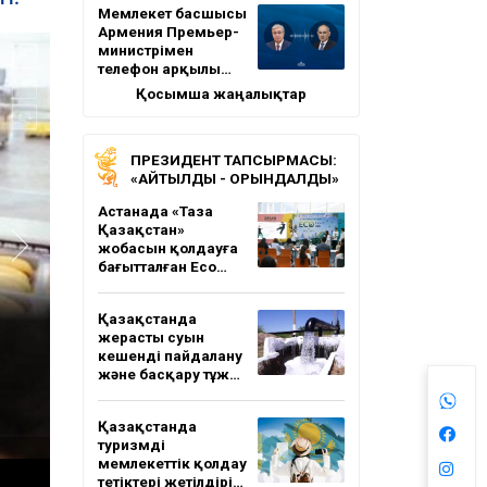
Мемлекет басшысы
Армения Премьер-
министрімен
телефон арқылы…
Қосымша жаңалықтар
ПРЕЗИДЕНТ ТАПСЫРМАСЫ:
«АЙТЫЛДЫ - ОРЫНДАЛДЫ»
Астанада «Таза
Қазақстан»
жобасын қолдауға
бағытталған Eco…
Қазақстанда
жерасты суын
кешенді пайдалану
және басқару тұж…
Қазақстанда
туризмді
мемлекеттік қолдау
тетіктері жетілдірі…