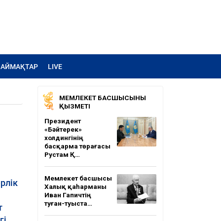
АЙМАҚТАР
LIVE
МЕМЛЕКЕТ БАСШЫСЫНЫҢ
ҚЫЗМЕТІ
Президент
«Бәйтерек»
холдингінің
басқарма төрағасы
Рустам Қ…
Мемлекет басшысы
рлік
Халық қаһарманы
Иван Гапичтің
туған-туыста…
т
і.