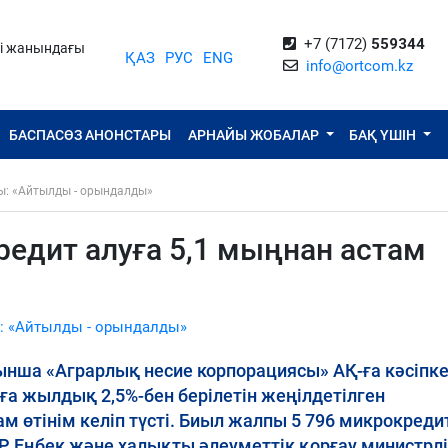
+7 (7172)
559344
ті жанындағы
ҚАЗ
РУС
ENG
info@ortcom.kz
БАСПАСӨЗ АНОНСТАРЫ
АРНАЙЫ ЖОБАЛАР
БАҚ ҮШІН
ы: «Айтылды - орындалды»
редит алуға 5,1 мыңнан астам
: «Айтылды - орындалды»
нша «Аграрлық несие корпорациясы» АҚ-ға кәсіпке
ға жылдық 2,5%-бен берілетін жеңілдетілген
м өтінім келіп түсті. Биыл жалпы 5 796 микрокреди
Р Еңбек және халықты әлеуметтік қорғау министрліг