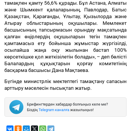
тамақпен қамту 56,6% құрады. Бұл Астана, Алматы
және Шымкент қалаларының, Павлодар, Батыс
Қазақстан, Қарағанды, Ұлытау, Қызылорда және
Атырау облыстарының оқушылары. Мемлекет
басшысының тапсырмасын орындау мақсатында
қалған өңірлердің оқушыларын тегін тамақпен
қамтамасыз ету бойынша жұмыстар жүргізілді,
осылайша жаңа оқу жылынан бастап 100%
көрсеткішке қол жеткізілетін болады», – деп бөлісті
Балалардың құқықтарын қорғау комитетінің
басқарма басшысы Дана Мақтаева.
Бүгінде министрлік мектептегі тамақтану сапасын
арттыру мәселесін пысықтап жатыр.
Брифингтерден хабардар болғыңыз келе ме?
Біздің
Telegram каналға
жазылыңыз!