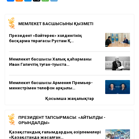
МЕМЛЕКЕТ БАСШЫСЫНЫҢ ҚЫЗМЕТІ
Президент «Бәйтерек» холдингінің
басқарма төрағасы Рустам Қ…
Мемлекет басшысы Халық қаһарманы
Иван Гапичтің туған-туыста…
Мемлекет басшысы Армения Премьер-
министрімен телефон арқылы…
Қосымша жаңалықтар
ПРЕЗИДЕНТ ТАПСЫРМАСЫ: «АЙТЫЛДЫ -
ОРЫНДАЛДЫ»
Қазақстандық ғалымдардың әзірлемелері
«Қазақстанда жасалған…