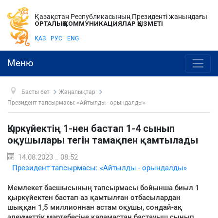
Қазақстан Республикасының Президенті жанындағы
ОРТАЛЫҚ КОММУНИКАЦИЯЛАР ҚЫЗМЕТІ
ҚАЗ
РУС
ENG
Меню
Басты бет
Жаңалықтар
Президент тапсырмасы: «Айтылды - орындалды»
Қыркүйектің 1-нен бастап 1-4 сынып
оқушылары тегін тамақпен қамтылады
14.08.2023 _ 08:52
Президент тапсырмасы: «Айтылды - орындалды»
Мемлекет басшысының тапсырмасы бойынша биыл 1
қыркүйектен бастап аз қамтылған отбасылардан
шыққан 1,5 миллионнан астам оқушы, сондай-ақ
әлеуметтік мәртебесіне қарамастан бастауыш сынып