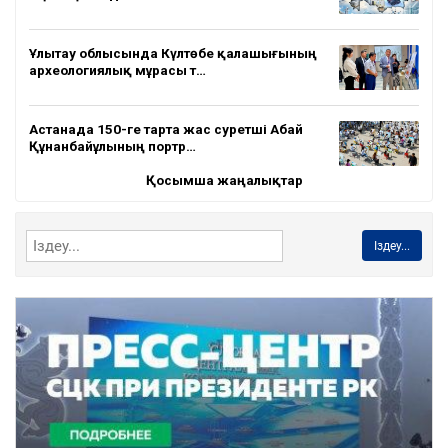
Ұлытау облысында Күлтөбе қалашығының
археологиялық мұрасы т…
Астанада 150-ге тарта жас суретші Абай
Құнанбайұлының портр…
Қосымша жаңалықтар
Іздеу...