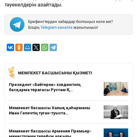
тәуекелдерін азайтады.
Брифингтерден хабардар болғыңыз келе ме?
Біздің
Telegram каналға
жазылыңыз!
МЕМЛЕКЕТ БАСШЫСЫНЫҢ ҚЫЗМЕТІ
Президент «Бәйтерек» холдингінің
басқарма төрағасы Рустам Қ…
Мемлекет басшысы Халық қаһарманы
Иван Гапичтің туған-туыста…
Мемлекет басшысы Армения Премьер-
министрімен телефон арқылы…