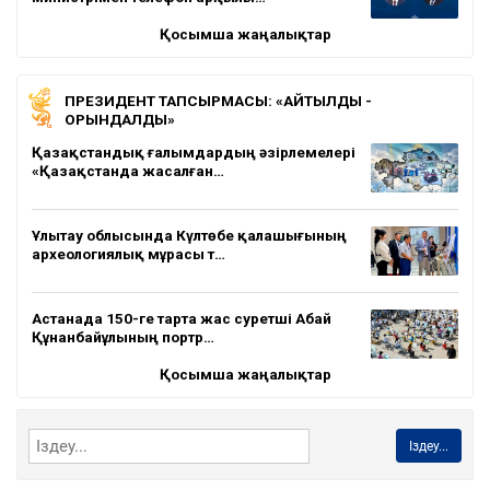
Қосымша жаңалықтар
ПРЕЗИДЕНТ ТАПСЫРМАСЫ: «АЙТЫЛДЫ -
ОРЫНДАЛДЫ»
Қазақстандық ғалымдардың әзірлемелері
«Қазақстанда жасалған…
Ұлытау облысында Күлтөбе қалашығының
археологиялық мұрасы т…
Астанада 150-ге тарта жас суретші Абай
Құнанбайұлының портр…
Қосымша жаңалықтар
Іздеу...