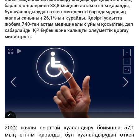
барлық өңірлерінен 38,8 мыңнан астам өтінім қаралды,
бұл куәландырудан өткен мүгедектігі бар адамдардың
жалпы санының 26,1%-ын құрайды. Қазіргі уақытта
жобаға 740-тан астам медициналық ұйым қосылған, деп
хабарлайды ҚР Еңбек және халықты әлеуметтік қорғау
министрлігі.
2022 жылы сырттай куәландыру бойынша 57,1
мың өтінім қаралды, бұл куәландырудан өткен