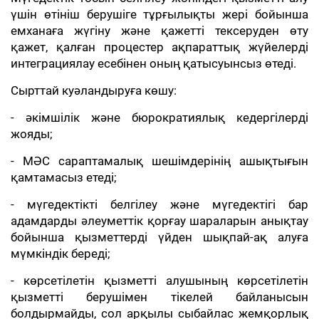
үшін өтініш берушіге тұрғылықты жері бойынша
емханаға жүгіну және қажетті тексеруден өту
қажет, қалған процестер ақпараттық жүйелерді
интеграциялау есебінен оның қатысуынсыз өтеді.
Сырттай куәландыруға көшу:
- әкімшілік және бюрократиялық кедергілерді
жояды;
- МӘС сараптамалық шешімдерінің ашықтығын
қамтамасыз етеді;
- мүгедектікті белгілеу және мүгедектігі бар
адамдарды әлеуметтік қорғау шараларын анықтау
бойынша қызметтерді үйден шықпай-ақ алуға
мүмкіндік береді;
- көрсетілетін қызметті алушының көрсетілетін
қызметті берушімен тікелей байланысын
болдырмайды, сол арқылы сыбайлас жемқорлық