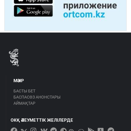
МӘЗІР
БАСТЫ БЕТ
БАСПАСӨЗ АНОНСТАРЫ
АЙМАҚТАР
ОКҚ ӘЛЕУМЕТТІК ЖЕЛІЛЕРДЕ