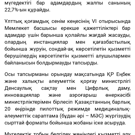
мүгедектігі бар адамдардың жалпы санының
22,7%-ын құрайды.
Ұлттық қоғамдық сенім кеңесінің VI отырысында
Мемлекет басшысы ерекше қажеттіліктері бар
адамдар үшін барынша қолайлы жағдай жасауды,
олардың инстанциялар мен қағазбастылық
бойынша жүруін, сондай-ақ көрсетілетін қызметті
берушілердің көрсетілетін қызметті алушылармен
байланысын болдырмауды тапсырды.
Осы тапсырманы орындау мақсатында ҚР Еңбек
және халықты әлеуметтік қорғау министрлігі
Денсаулық сақтау мен Цифрлық даму,
инновациялар және аэроғарыш өнеркәсібі
министрліктерімен бірлесіп Қазақстанның барлық
20 өңірінде пилоттық режимде медициналық-
әлеуметтік сараптама (бұдан әрі – МӘС) жүргізудің
сырттай форматы бойынша жобаны іске асыруда.
Мүгедектік тобын белгілеу жөніндегі қызметті алу