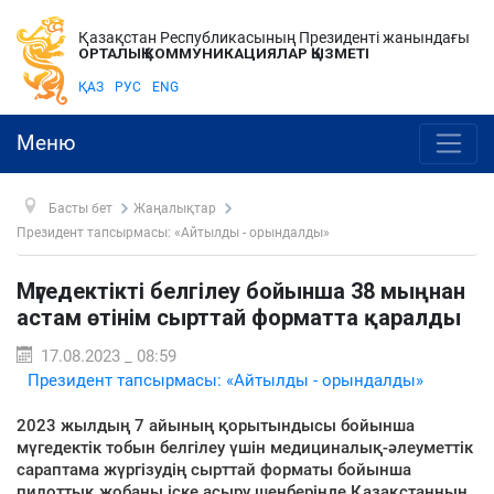
Қазақстан Республикасының Президенті жанындағы
ОРТАЛЫҚ КОММУНИКАЦИЯЛАР ҚЫЗМЕТІ
ҚАЗ
РУС
ENG
Меню
Басты бет
Жаңалықтар
Президент тапсырмасы: «Айтылды - орындалды»
Мүгедектікті белгілеу бойынша 38 мыңнан
астам өтінім сырттай форматта қаралды
17.08.2023 _ 08:59
Президент тапсырмасы: «Айтылды - орындалды»
2023 жылдың 7 айының қорытындысы бойынша
мүгедектік тобын белгілеу үшін медициналық-әлеуметтік
сараптама жүргізудің сырттай форматы бойынша
пилоттық жобаны іске асыру шеңберінде Қазақстанның