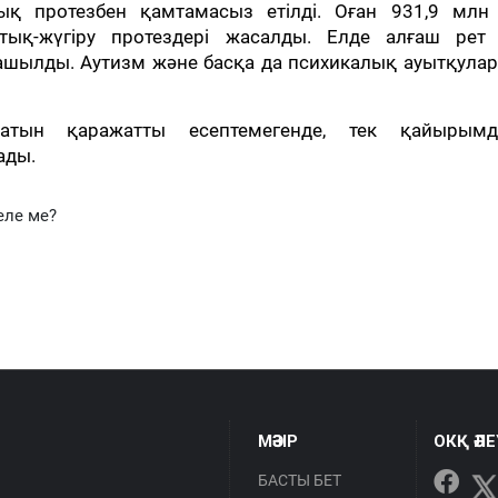
қ протезбен қамтамасыз етілді. Оған 931,9 млн 
тық-жүгіру протездері жасалды. Елде алғаш рет 
 ашылды. Аутизм және басқа да психикалық ауытқула
латын қаражатты есептемегенде, тек қайырым
ады.
еле ме?
МӘЗІР
ОКҚ ӘЛ
БАСТЫ БЕТ