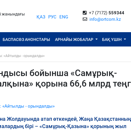
+7 (7172)
559344
ті жанындағы
ҚАЗ
РУС
ENG
info@ortcom.kz
БАСПАСӨЗ АНОНСТАРЫ
АРНАЙЫ ЖОБАЛАР
БАҚ ҮШІН
ы: «Айтылды - орындалды»
ндысы бойынша «Самұрық-
алқына» қорына 66,6 млрд тең
: «Айтылды - орындалды»
ына Жолдауында атап өткендей, Жаңа Қазақстанның
амалардың бірі – «Самұрық-Қазына» қорының жыл