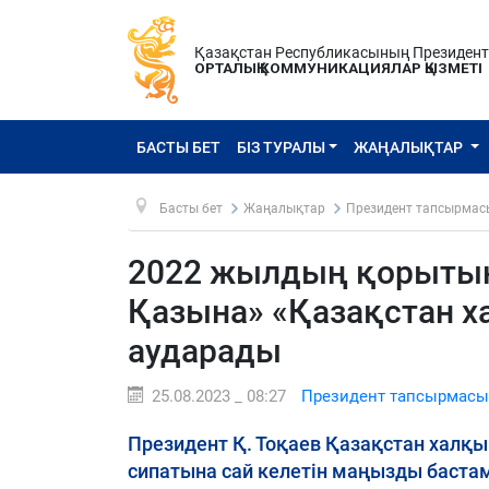
Қазақстан Республикасының Президен
ОРТАЛЫҚ КОММУНИКАЦИЯЛАР ҚЫЗМЕТІ
БАСТЫ БЕТ
БІЗ ТУРАЛЫ
ЖАҢАЛЫҚТАР
Басты бет
Жаңалықтар
Президент тапсырмас
2022 жылдың қорыты
Қазына» «Қазақстан х
аударады
25.08.2023 _ 08:27
Президент тапсырмасы
Президент Қ. Тоқаев Қазақстан халқ
сипатына сай келетін маңызды баст