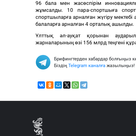
96 бала мен жасөспірім инновациялы
жұмсалды. 10 пара-спортшыға спорт
спортшыларға арналған жүгіру мектебі
балаларға арналған 4 орталық ашылды.
Ұлттық әл-ауқат қорынан аудары
жарналарының өзі 156 млрд теңгені құр
Брифингтерден хабардар болғыңыз к
Біздің
Telegram каналға
жазылыңыз!