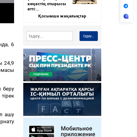
кеңестің отырысы
өтті:…
Қосымша жаңалықтар
Іздеу...
нда, 6
ы 24,9
сомасы
м беру
 тірек
л ашу
рнату