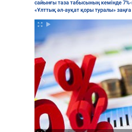
сайынғы таза табысының кемінде 7%-
«Ұлттық әл-ауқат қоры туралы» заңға ти