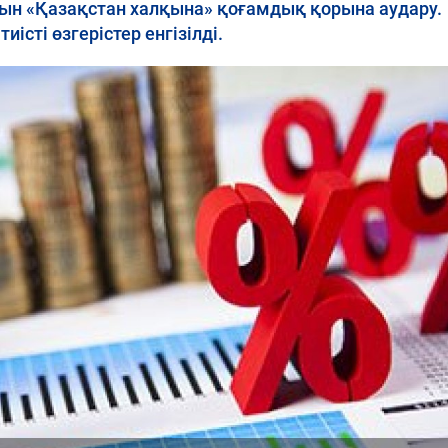
ын «Қазақстан халқына» қоғамдық қорына аудару.
істі өзгерістер енгізілді.