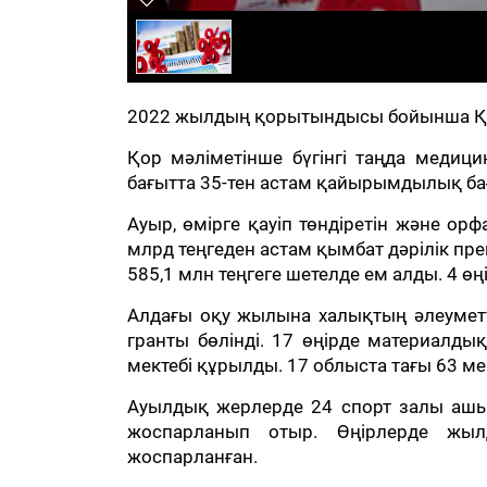
2022 жылдың қорытындысы бойынша Қор
Қор мәліметінше бүгінгі таңда медицин
бағытта 35-тен астам қайырымдылық ба
Ауыр, өмірге қауіп төндіретін және о
млрд теңгеден астам қымбат дәрілік пр
585,1 млн теңгеге шетелде ем алды. 4 ө
Алдағы оқу жылына халықтың әлеуметті
гранты бөлінді. 17 өңірде материалды
мектебі құрылды. 17 облыста тағы 63 м
Ауылдық жерлерде 24 спорт залы ашы
жоспарланып отыр. Өңірлерде жыл
жоспарланған.