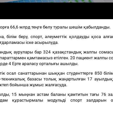
ға 66,6 млрд теңге бөлу туралы шешім қабылданды.
а, білім беру, спорт, әлеуметтік қолдауды қоса алға
ғдарламасы іске асырылуда.
рфандық аурулары бар 324 қазақстандық жалпы сомас
епараттармен қамтамасыз етілген. 20 пациент жалпы 
ңірде 4 Ерте араласу орталығы ашылды.
к осал санаттарынан шыққан студенттерге 850 білі
қ-техникалық базасы толық жаңартылған 17 ауылдық
ектеп бойынша жұмыс жалғасуда.
лды, 15 мыңнан астам баланы қамтитын тағы 76 за
дам құрастырмалы модульді спорт залдарын о