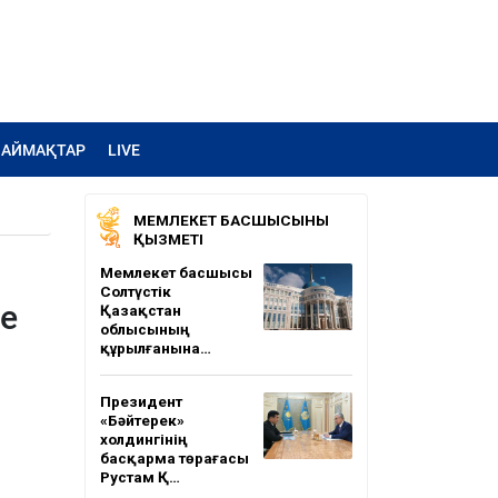
АЙМАҚТАР
LIVE
МЕМЛЕКЕТ БАСШЫСЫНЫҢ
ҚЫЗМЕТІ
Мемлекет басшысы
Солтүстік
ге
Қазақстан
облысының
құрылғанына…
Президент
«Бәйтерек»
холдингінің
басқарма төрағасы
Рустам Қ…