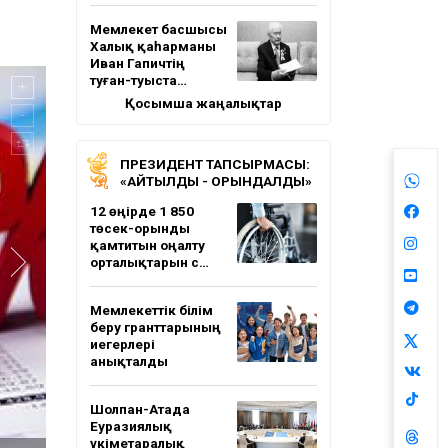
Мемлекет басшысы
Халық қаһарманы
Иван Гапичтің
туған-туыста…
Қосымша жаңалықтар
ПРЕЗИДЕНТ ТАПСЫРМАСЫ:
«АЙТЫЛДЫ - ОРЫНДАЛДЫ»
12 өңірде 1 850
төсек-орынды
қамтитын оңалту
орталықтарын с…
Мемлекеттік білім
беру гранттарының
иегерлері
анықталды
Шолпан-Атада
Еуразиялық
үкіметаралық