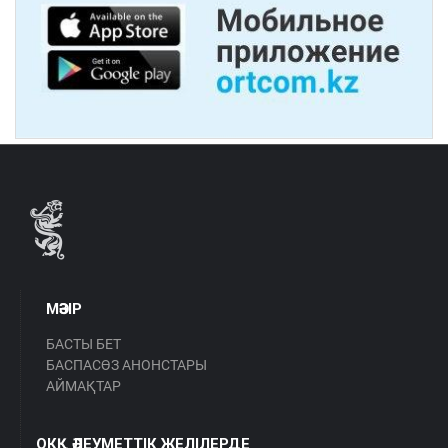
МӘЗІР
БАСТЫ БЕТ
БАСПАСӨЗ АНОНСТАРЫ
АЙМАҚТАР
ОКҚ ӘЛЕУМЕТТІК ЖЕЛІЛЕРДЕ