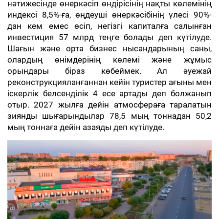
нәтижесінде өнеркәсіп өндірісінің нақты көлемінің
индексі 8,5%-ға, өңдеуші өнеркәсібінің үлесі 90%-
дан кем емес өсіп, негізгі капиталға салынған
инвестиция 57 млрд теңге болады деп күтілуде.
Шағын және орта бизнес нысандарының саны,
олардың өнімдерінің көлемі және жұмыс
орындары біраз көбеймек. Ал әуежай
реконструкцияланғаннан кейін туристер ағыны мен
іскерлік белсенділік 4 есе артады деп болжанып
отыр. 2027 жылға дейін атмосфераға таралатын
зиянды шығарындылар 78,5 мың тоннадан 50,2
мың тоннаға дейін азаяды деп күтілуде.