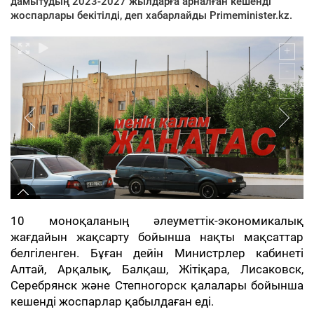
дамытудың 2023-2027 жылдарға арналған кешенді
жоспарлары бекітілді, деп хабарлайды Primeminister.kz.
10 моноқаланың әлеуметтік-экономикалық
жағдайын жақсарту бойынша нақты мақсаттар
белгіленген. Бұған дейін Министрлер кабинеті
Алтай, Арқалық, Балқаш, Жітіқара, Лисаковск,
Серебрянск және Степногорск қалалары бойынша
кешенді жоспарлар қабылдаған еді.