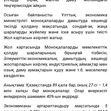
теңгерімсіздік айқын.
Осыған байланысты Ұлттық экономика
министрлігі моноқалаларды дамытуда кешенді
тәсілді қолдану мақсатында, сондай-ақ жаңа
шараларды жүйелеу және іске асыру үшін тиісті
Жол картасын әзірлеп жатыр.
Жол картасында Моноқалаларды мемлекеттік
қолдау шараларының бірыңғай тізбесін,
Әлеуметтік-экономикалық дамытудың кешенді
жоспарларын әзірлеу, индустриялық аймақтар мен
озық даму аумақтарын құру және т.б. мәселелер
көзделген.
Анықтама: Қазақстанда 89 қала бар, оның 27-сі – 1,4
млн халқы бар моноқалалар. Олар өнеркәсіп
өнімдерінің шамамен 40%-ын өндіреді.
Экономиканы әртараптандыру мақсатында 5