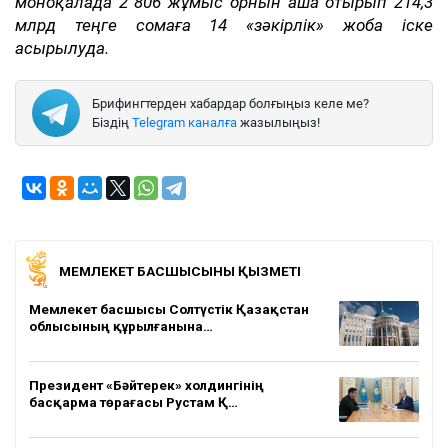
моноқалада 2 806 жұмыс орнын аша отырып 214,3
млрд теңге сомаға 14 «зәкірлік» жоба іске
асырылуда.
Брифингтерден хабардар болғыңыз келе ме?
Біздің
Telegram каналға
жазылыңыз!
МЕМЛЕКЕТ БАСШЫСЫНЫҢ ҚЫЗМЕТІ
Мемлекет басшысы Солтүстік Қазақстан
облысының құрылғанына…
Президент «Бәйтерек» холдингінің
басқарма төрағасы Рустам Қ…