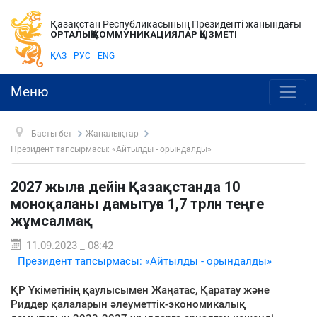
Қазақстан Республикасының Президенті жанындағы
ОРТАЛЫҚ КОММУНИКАЦИЯЛАР ҚЫЗМЕТІ
ҚАЗ
РУС
ENG
Меню
Басты бет
Жаңалықтар
Президент тапсырмасы: «Айтылды - орындалды»
2027 жылға дейін Қазақстанда 10
моноқаланы дамытуға 1,7 трлн теңге
жұмсалмақ
11.09.2023 _ 08:42
Президент тапсырмасы: «Айтылды - орындалды»
ҚР Үкіметінің қаулысымен Жаңатас, Қаратау және
Риддер қалаларын әлеуметтік-экономикалық