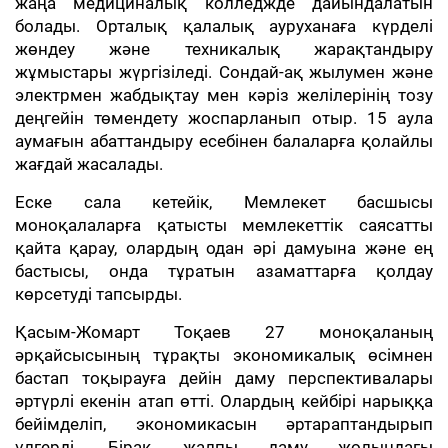
жаңа медициналық колледжде дайындалатын
болады. Орталық қалалық ауруханаға күрделі
жөндеу және техникалық жарақтандыру
жұмыстары жүргізіледі. Сондай-ақ жылумен және
электрмен жабдықтау мен кәріз желілерінің тозу
деңгейін төмендету жоспарланып отыр. 15 аула
аумағын абаттандыру есебінен балаларға қолайлы
жағдай жасалады.
Еске сала кетейік, Мемлекет басшысы
моноқалаларға қатысты мемлекеттік саясатты
қайта қарау, олардың одан әрі дамуына және ең
бастысы, онда тұратын азаматтарға қолдау
көрсетуді тапсырды.
Қасым-Жомарт Тоқаев 27 моноқаланың
әрқайсысының тұрақты экономикалық өсімнен
бастап тоқырауға дейін даму перспективалары
әртүрлі екенін атап өтті. Олардың кейбірі нарыққа
бейімделіп, экономикасын әртараптандырып
үлгерді. Бірақ жалпы даму жолындағы