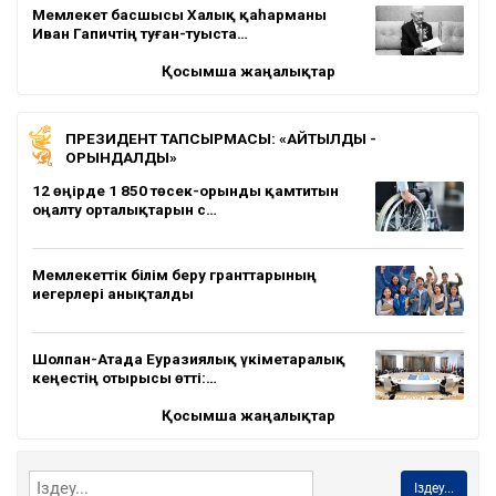
Мемлекет басшысы Халық қаһарманы
Иван Гапичтің туған-туыста…
Қосымша жаңалықтар
ПРЕЗИДЕНТ ТАПСЫРМАСЫ: «АЙТЫЛДЫ -
ОРЫНДАЛДЫ»
12 өңірде 1 850 төсек-орынды қамтитын
оңалту орталықтарын с…
Мемлекеттік білім беру гранттарының
иегерлері анықталды
Шолпан-Атада Еуразиялық үкіметаралық
кеңестің отырысы өтті:…
Қосымша жаңалықтар
Іздеу...