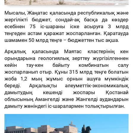
Мысалы, Жаңатас қаласында республикалық және
жергілікті бюджет, сондай-ақ басқа да көздер
есебінен 75 іс-шараны іске асыруға 3 млрд
теңгеден астам қаражат жоспарланған. Қаратауда
шамамен 50 млрд теңге – бюджеттен тыс ақша.
Арқалық қаласында Маятас кластерінің кен
орындарына геологиялық зерттеу жүргізілгеннен
кейін тау-кен байыту комбинатын салу
жоспарланып отыр. Құны 315 млрд теңге болатын
жоба 1,2 мың жұмыс орнын ашуға мүмкіндік
береді. Арқалықты әлеуметтік-экономикалық
дамытудың кешенді жоспары Қостанай
облысының Амангелді және Жангелді аудандарын
дамыту жөніндегі іс-шаралармен толықтырылған.