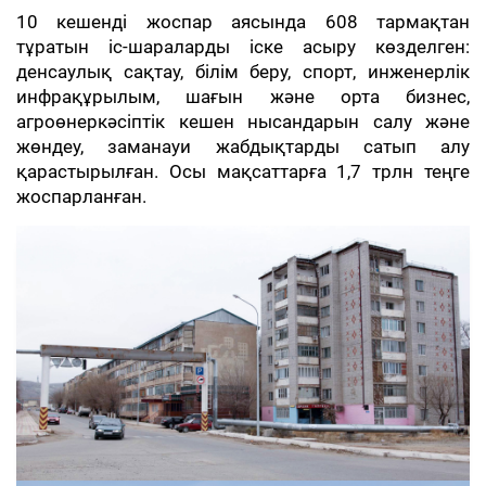
10 кешенді жоспар аясында 608 тармақтан
тұратын іс-шараларды іске асыру көзделген:
денсаулық сақтау, білім беру, спорт, инженерлік
инфрақұрылым, шағын және орта бизнес,
агроөнеркәсіптік кешен нысандарын салу және
жөндеу, заманауи жабдықтарды сатып алу
қарастырылған. Осы мақсаттарға 1,7 трлн теңге
жоспарланған.