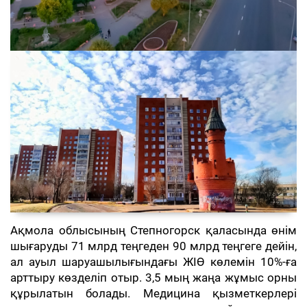
Ақмола облысының Степногорск қаласында өнім
шығаруды 71 млрд теңгеден 90 млрд теңгеге дейін,
ал ауыл шаруашылығындағы ЖІӨ көлемін 10%-ға
арттыру көзделіп отыр. 3,5 мың жаңа жұмыс орны
құрылатын болады. Медицина қызметкерлері