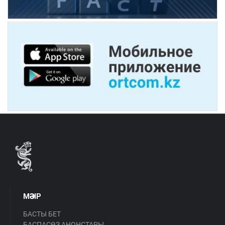
МӘЗІР
БАСТЫ БЕТ
БАСПАСӨЗ АНОНСТАРЫ