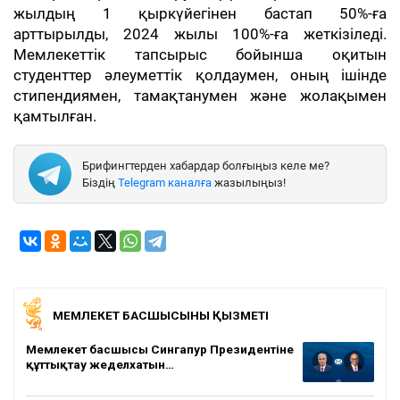
жылдың 1 қыркүйегінен бастап 50%-ға
арттырылды, 2024 жылы 100%-ға жеткізіледі.
Мемлекеттік тапсырыс бойынша оқитын
студенттер әлеуметтік қолдаумен, оның ішінде
стипендиямен, тамақтанумен және жолақымен
қамтылған.
Брифингтерден хабардар болғыңыз келе ме?
Біздің
Telegram каналға
жазылыңыз!
МЕМЛЕКЕТ БАСШЫСЫНЫҢ ҚЫЗМЕТІ
Мемлекет басшысы Сингапур Президентіне
құттықтау жеделхатын…