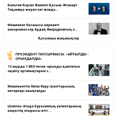
Бельгия Королі Филипп Қасым-Жомарт
Тоқаевқа жауап хат жолда…
Мемлекет басшысы көрнекті
кинорежиссер Ардақ Әмірқұловтың о…
Қосымша жаңалықтар
ПРЕЗИДЕНТ ТАПСЫРМАСЫ: «АЙТЫЛДЫ -
ОРЫНДАЛДЫ»
12 өңірде 1 850 төсек-орынды қамтитын
оңалту орталықтарын с…
Мемлекеттік білім беру гранттарының
иегерлері анықталды
Шолпан-Атада Еуразиялық үкіметаралық
кеңестің отырысы өтті:…