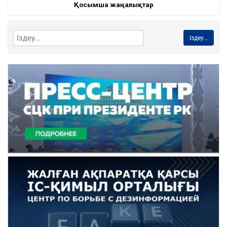
Қосымша жаңалықтар
Іздеу...