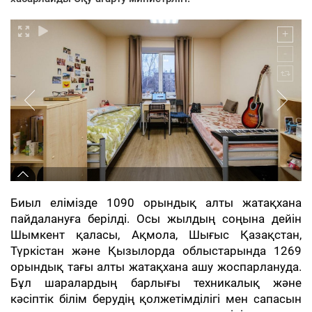
Биыл елімізде 1090 орындық алты жатақхана
пайдалануға берілді. Осы жылдың соңына дейін
Шымкент қаласы, Ақмола, Шығыс Қазақстан,
Түркістан және Қызылорда облыстарында 1269
орындық тағы алты жатақхана ашу жоспарлануда.
Бұл шаралардың барлығы техникалық және
кәсіптік білім берудің қолжетімділігі мен сапасын