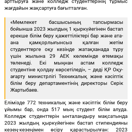
арттыруға және колледж студенттерінің тұрмыс
жағдайын жақсартуға бағытталған.
«Мемлекет басшысының тапсырмасы
бойынша 2023 жылдың 1 қыркүйегінен бастап
ерекше білім беру қажеттіліктері бар және ата-
ана қамқорлығынсыз қалған жетім
студенттерге оқу кезінде жатақханада тұру
үшін жылына 29 АЕК көлемінде өтемақы
төленеді. Екі мыңнан астам колледж
студентіне қолдау көрсетіледі», – деді ҚР Оқу-
ағарту министрлігі Техникалық және кәсіптік
білім беру департаментінің директоры Серік
Жартыбаев.
Елімізде 772 техникалық және кәсіптік білім беру
ұйымы бар, онда 517 мың студент білім алуда.
Колледж студенттерін ынталандыру мақсатында
2023 жылдың қыркүйегінен бастап стипендияны
кезең-кезеңімен өсіру қарастырылған: 2023