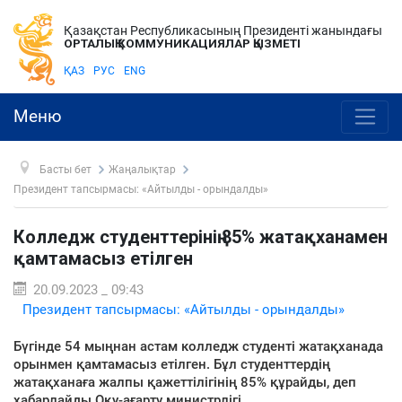
Қазақстан Республикасының Президенті жанындағы
ОРТАЛЫҚ КОММУНИКАЦИЯЛАР ҚЫЗМЕТІ
ҚАЗ
РУС
ENG
Меню
Басты бет
Жаңалықтар
Президент тапсырмасы: «Айтылды - орындалды»
Колледж студенттерінің 85% жатақханамен
қамтамасыз етілген
20.09.2023 _ 09:43
Президент тапсырмасы: «Айтылды - орындалды»
Бүгінде 54 мыңнан астам колледж студенті жатақханада
орынмен қамтамасыз етілген. Бұл студенттердің
жатақханаға жалпы қажеттілігінің 85% құрайды, деп
хабарлайды Оқу-ағарту министрлігі.