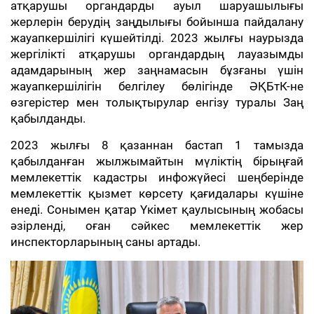
атқарушы органдарды ауыл шаруашылығы
жерлерін берудің заңдылығы бойынша пайдалану
жауапкершілігі күшейтілді. 2023 жылғы наурызда
жергілікті атқарушы органдардың лауазымды
адамдарының жер заңнамасын бұзғаны үшін
жауапкершілігін белгілеу бөлігінде ӘҚБтК-не
өзгерістер мен толықтырулар енгізу туралы Заң
қабылданды.
2023 жылғы 8 қазаннан бастап 1 тамызда
қабылданған жылжымайтын мүліктің бірыңғай
мемлекеттік кадастры инфожүйесі шеңберінде
мемлекеттік қызмет көрсету қағидалары күшіне
енеді. Сонымен қатар Үкімет қаулысының жобасы
әзірленді, оған сәйкес мемлекеттік жер
инспекторларының саны артады.