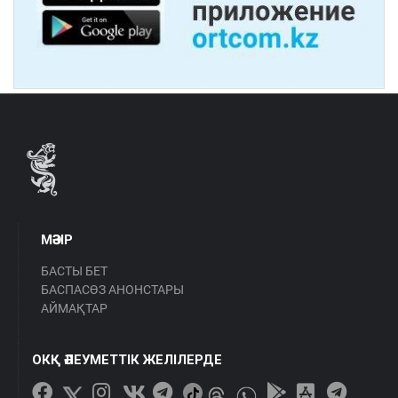
МӘЗІР
БАСТЫ БЕТ
БАСПАСӨЗ АНОНСТАРЫ
АЙМАҚТАР
ОКҚ ӘЛЕУМЕТТІК ЖЕЛІЛЕРДЕ