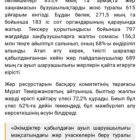
бөлімшелері 835,9 мың га аумақта жер
заңнамасын бұзушылықтарды жою туралы 615
ұйғарым енгізді. Бұдан бөлек, 271,5 мың га
бойынша 183 іс сот органдарының қарауында
жатыр. Тексеру қорытындысы бойынша 797
жағдайда заңбұзушыларға жалпы сомасы 156,3
млн теңге айыппұл салынып, оның 68%-ы өндіріліп
алынды. Атап өту керек, тиісті шаралар
қабылданғаннан кейін жер пайдаланушылар 689
мың га ауыл шаруашылығы жерлерін қайта игеруге
кірісті.
Жер ресурстарын басқару комитетінің төрағасы
Мұрат Теміржановтың айтуынша, былтыр жалпы
жерді ерікті қайтару үлесі 72,2% құрады. Биыл бұл
үлес 62%-ға дейін төмендеді, бұл мәжбүрлеп алу
көрсеткішінің өсуін білдіреді.
«Әкімдіктер қабылдаған ауыл шаруашылығы
мақсатындағы жер учаскелерін беру туралы