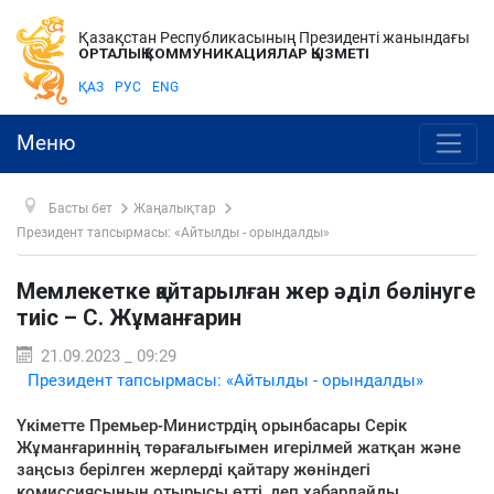
Қазақстан Республикасының Президенті жанындағы
ОРТАЛЫҚ КОММУНИКАЦИЯЛАР ҚЫЗМЕТІ
ҚАЗ
РУС
ENG
Меню
Басты бет
Жаңалықтар
Президент тапсырмасы: «Айтылды - орындалды»
Мемлекетке қайтарылған жер әділ бөлінуге
тиіс – С. Жұманғарин
21.09.2023 _ 09:29
Президент тапсырмасы: «Айтылды - орындалды»
Үкіметте Премьер-Министрдің орынбасары Серік
Жұманғариннің төрағалығымен игерілмей жатқан және
заңсыз берілген жерлерді қайтару жөніндегі
комиссиясының отырысы өтті, деп хабарлайды