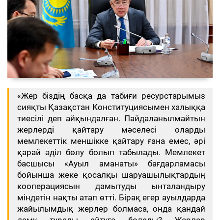
«Жер біздің басқа да табиғи ресурстарымыз
сияқты Қазақстан Конституциясымен халыққа
тиесілі деп айқындалған. Пайдаланылмайтын
жерлерді қайтару мәселесі оларды
мемлекеттік меншікке қайтару ғана емес, әрі
қарай әділ бөлу болып табылады. Мемлекет
басшысы «Ауыл аманаты» бағдарламасы
бойынша жеке қосалқы шаруашылықтардың
кооперациясын дамытуды ынталандыру
міндетін нақты атап өтті. Бірақ егер ауылдарда
жайылымдық жерлер болмаса, онда қандай