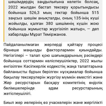
шешімдердің заңдылығына келетін болсақ,
2022 жылдан бастап тексеру қорытындысы
бойынша 526,3 мың гектар бойынша 515
заңсыз шешім анықталды, оның 135-інің күші
жойылды, қалған 380 шешімнің күшін жою
бойынша жұмыстар жүргізіліп жатыр», — деп
хабарлады Мұрат Теміржанов.
Пайдаланылмаған жерлерді қайтару процесі
бірнеше маңызды факторлармен қиындайды.
Негізгілері – талап қою шағымдарының рәсімдері
бойынша соттармен келіспеушіліктер, 2022 жылы
енгізілген Кәсіпкерлік кодекстің жаңа талаптарына
байланысты бұрын берілген нұсқамалар бойынша
бақылау тексерулерін жүргізу мүмкін еместігі және
Жер ресурстарын басқару комитетінің өңірлік
бөлімшелерінде адам ресурстарының
жетіспеушілігі.
Биыл жер иелерінің өз учаскелерін және жергілікті