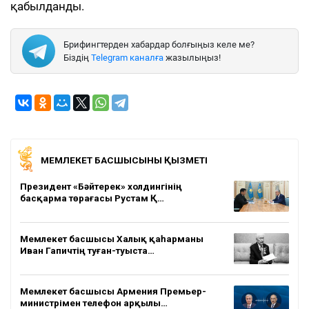
қабылданды.
Брифингтерден хабардар болғыңыз келе ме?
Біздің
Telegram каналға
жазылыңыз!
МЕМЛЕКЕТ БАСШЫСЫНЫҢ ҚЫЗМЕТІ
Президент «Бәйтерек» холдингінің
басқарма төрағасы Рустам Қ…
Мемлекет басшысы Халық қаһарманы
Иван Гапичтің туған-туыста…
Мемлекет басшысы Армения Премьер-
министрімен телефон арқылы…