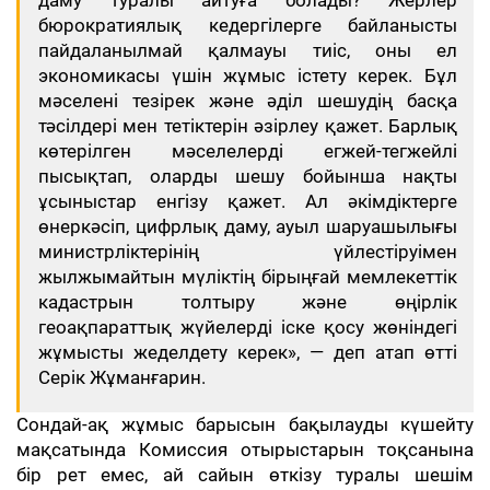
даму туралы айтуға болады? Жерлер
бюрократиялық кедергілерге байланысты
пайдаланылмай қалмауы тиіс, оны ел
экономикасы үшін жұмыс істету керек. Бұл
мәселені тезірек және әділ шешудің басқа
тәсілдері мен тетіктерін әзірлеу қажет. Барлық
көтерілген мәселелерді егжей-тегжейлі
пысықтап, оларды шешу бойынша нақты
ұсыныстар енгізу қажет. Ал әкімдіктерге
өнеркәсіп, цифрлық даму, ауыл шаруашылығы
министрліктерінің үйлестіруімен
жылжымайтын мүліктің бірыңғай мемлекеттік
кадастрын толтыру және өңірлік
геоақпараттық жүйелерді іске қосу жөніндегі
жұмысты жеделдету керек», — деп атап өтті
Серік Жұманғарин.
Сондай-ақ жұмыс барысын бақылауды күшейту
мақсатында Комиссия отырыстарын тоқсанына
бір рет емес, ай сайын өткізу туралы шешім