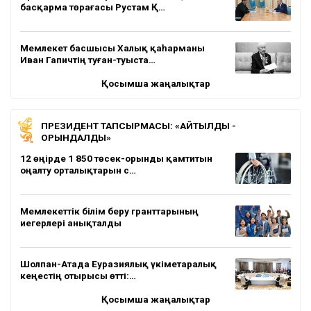
басқарма төрағасы Рустам Қ…
Мемлекет басшысы Халық қаһарманы
Иван Гапичтің туған-туыста…
Қосымша жаңалықтар
ПРЕЗИДЕНТ ТАПСЫРМАСЫ: «АЙТЫЛДЫ -
ОРЫНДАЛДЫ»
12 өңірде 1 850 төсек-орынды қамтитын
оңалту орталықтарын с…
Мемлекеттік білім беру гранттарының
иегерлері анықталды
Шолпан-Атада Еуразиялық үкіметаралық
кеңестің отырысы өтті:…
Қосымша жаңалықтар