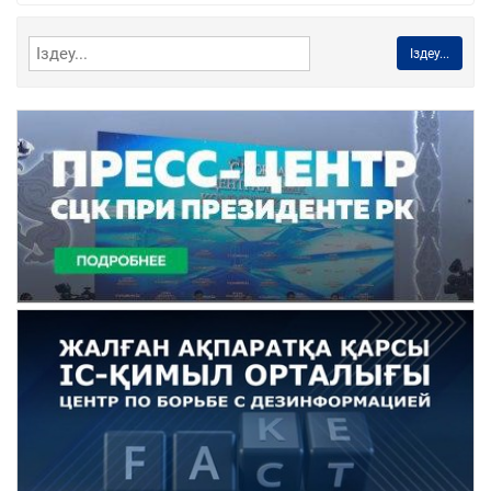
Іздеу...