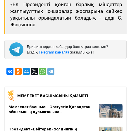
«Ел Президенті қойған барлық міндеттер
жалпыұлттық іс-шаралар жоспарына сәйкес
уақытылы орындалатын болады», - деді С.
Жақыпова.
Брифингтерден хабардар болғыңыз келе ме?
Біздің
Telegram каналға
жазылыңыз!
МЕМЛЕКЕТ БАСШЫСЫНЫҢ ҚЫЗМЕТІ
Мемлекет басшысы Солтүстік Қазақстан
облысының құрылғанына…
Президент «Бәйтерек» холдингінің