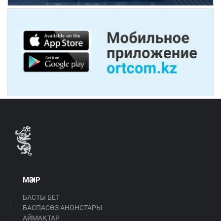
МӘЗІР
БАСТЫ БЕТ
БАСПАСӨЗ АНОНСТАРЫ
АЙМАҚТАР