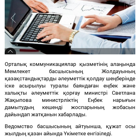
Орталық коммуникациялар қызметінің алаңында
Мемлекет басшысының Жолдауының
қазақстандықтарды әлеуметтік қолдау шеңберінде
іске асырылуы туралы баяндаған еңбек және
халықты әлеуметтік қорғау министрі Светлана
Жақыпова министрліктің Еңбек нарығын
дамытудың кешенді жоспарының жобасын
дайындап жатқанын хабарлады.
Ведомство басшысының айтуынша, құжат осы
жылдың қазан айында Үкіметке енгізіледі.