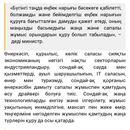
«Бүгінгі таңда еңбек нарығы бәсекеге қабілетті,
болжамды және бейімделгіш еңбек нарығын
құруға бағытталған дамуды қажет етеді, оның
маңызды басымдығы жаңа және сапалы
жұмыс орындарын құру болып табылады», –
деді министр.
Өнеркәсіп, құрылыс, көлік саласы сияқты
экономиканың негізгі нақты секторларын
индустрияландыру, сондай-ақ сауда мен
қызметтерді, ауыл шаруашылығын, IT саласын,
өнер мен туризмді, сондай-ақ қорғаныс
өнеркәсібін дамыту сапалы жұмыспен қамтудың
өсу драйвері болуға тиіс. Сондай-ақ жаңа
технологияларды енгізу және ілгерілету, жұмыс
уақытының икемділігіне, мансап пен жеке өмір
теңгеріміне негізделген жұмыспен қамтудың жаңа
түрлерін құру да осы қатарда.