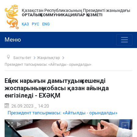
Қазақстан Республикасының Президенті жанындағы
ОРТАЛЫҚ КОММУНИКАЦИЯЛАР ҚЫЗМЕТІ
ҚАЗ
РУС
ENG
Меню
Басты бет
Жаңалықтар
Президент тапсырмасы: «Айтылды - орындалды»
Еңбек нарығын дамытудың кешенді
жоспарының жобасы қазан айында
енгізіледі - ЕХӘҚМ
26.09.2023 _ 14:20
Президент тапсырмасы: «Айтылды - орындалды»