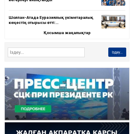
Шолпан-Атада Еуразиялық үкіметаралық
кеңестің отырысы өтті:…
Қосымша жаңалықтар
Іздеу...