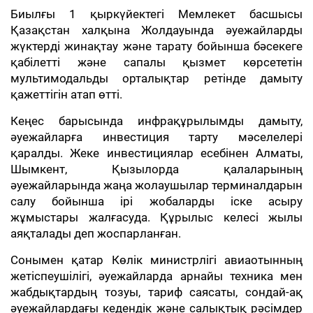
Биылғы 1 қыркүйектегі Мемлекет басшысы
Қазақстан халқына Жолдауында әуежайларды
жүктерді жинақтау және тарату бойынша бәсекеге
қабілетті және сапалы қызмет көрсететін
мультимодальды орталықтар ретінде дамыту
қажеттігін атап өтті.
Кеңес барысында инфрақұрылымды дамыту,
әуежайларға инвестиция тарту мәселелері
қаралды. Жеке инвестициялар есебінен Алматы,
Шымкент, Қызылорда қалаларының
әуежайларында жаңа жолаушылар терминалдарын
салу бойынша ірі жобаларды іске асыру
жұмыстары жалғасуда. Құрылыс келесі жылы
аяқталады деп жоспарланған.
Сонымен қатар Көлік министрлігі авиаотынның
жетіспеушілігі, әуежайларда арнайы техника мен
жабдықтардың тозуы, тариф саясаты, сондай-ақ
әуежайлардағы кедендік және салықтық рәсімдер