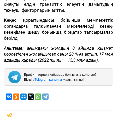
сияқты елдің транзиттік әлеуетін дамытудың
тежеуші факторларын айтты.
Кеңес қорытындысы бойынша мемлекеттік
органдарға талқыланған мәселелерді кезең-
кезеңімен шешу бойынша бірқатар тапсырмалар
берілді.
Анықтама
: ағымдағы жылдың 8 айында қызмет
көрсетілген жолаушылар саны 28 %-ға артып, 17 млн
адамды құрады (2022 жылы – 13,3 млн адам).
Брифингтерден хабардар болғыңыз келе ме?
Біздің
Telegram каналға
жазылыңыз!