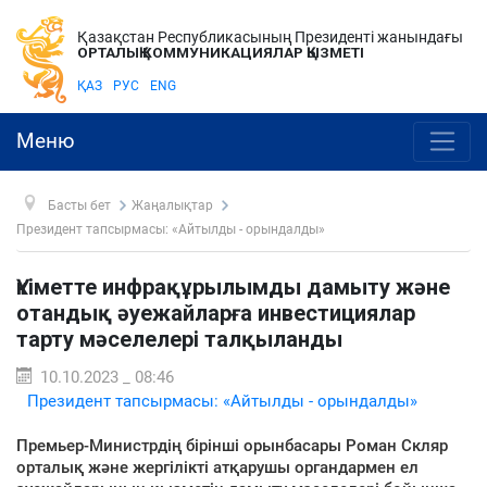
Қазақстан Республикасының Президенті жанындағы
ОРТАЛЫҚ КОММУНИКАЦИЯЛАР ҚЫЗМЕТІ
ҚАЗ
РУС
ENG
Меню
Басты бет
Жаңалықтар
Президент тапсырмасы: «Айтылды - орындалды»
Үкіметте инфрақұрылымды дамыту және
отандық әуежайларға инвестициялар
тарту мәселелері талқыланды
10.10.2023 _ 08:46
Президент тапсырмасы: «Айтылды - орындалды»
Премьер-Министрдің бірінші орынбасары Роман Скляр
орталық және жергілікті атқарушы органдармен ел