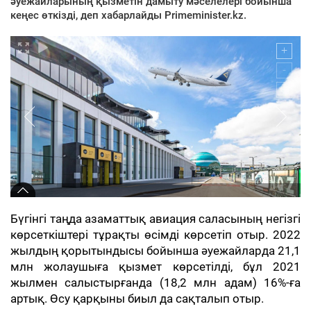
әуежайларының қызметін дамыту мәселелері бойынша
кеңес өткізді, деп хабарлайды Primeminister.kz.
Бүгінгі таңда азаматтық авиация саласының негізгі
көрсеткіштері тұрақты өсімді көрсетіп отыр. 2022
жылдың қорытындысы бойынша әуежайларда 21,1
млн жолаушыға қызмет көрсетілді, бұл 2021
жылмен салыстырғанда (18,2 млн адам) 16%-ға
артық. Өсу қарқыны биыл да сақталып отыр.