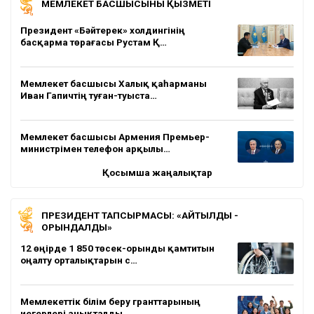
МЕМЛЕКЕТ БАСШЫСЫНЫҢ ҚЫЗМЕТІ
Президент «Бәйтерек» холдингінің
басқарма төрағасы Рустам Қ…
Мемлекет басшысы Халық қаһарманы
Иван Гапичтің туған-туыста…
Мемлекет басшысы Армения Премьер-
министрімен телефон арқылы…
Қосымша жаңалықтар
ПРЕЗИДЕНТ ТАПСЫРМАСЫ: «АЙТЫЛДЫ -
ОРЫНДАЛДЫ»
12 өңірде 1 850 төсек-орынды қамтитын
оңалту орталықтарын с…
Мемлекеттік білім беру гранттарының
иегерлері анықталды