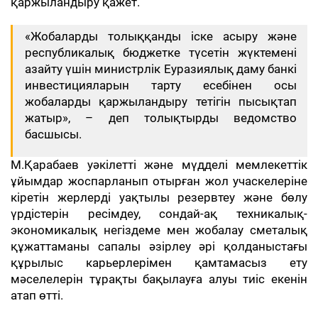
қаржыландыру қажет.
«Жобаларды толыққанды іске асыру және
республикалық бюджетке түсетін жүктемені
азайту үшін министрлік Еуразиялық даму банкі
инвестицияларын тарту есебінен осы
жобаларды қаржыландыру тетігін пысықтап
жатыр», – деп толықтырды ведомство
басшысы.
М.Қарабаев уәкілетті және мүдделі мемлекеттік
ұйымдар жоспарланып отырған жол учаскелеріне
кіретін жерлерді уақтылы резервтеу және бөлу
үрдістерін ресімдеу, сондай-ақ техникалық-
экономикалық негіздеме мен жобалау сметалық
құжаттаманы сапалы әзірлеу әрі қолданыстағы
құрылыс карьерлерімен қамтамасыз ету
мәселелерін тұрақты бақылауға алуы тиіс екенін
атап өтті.