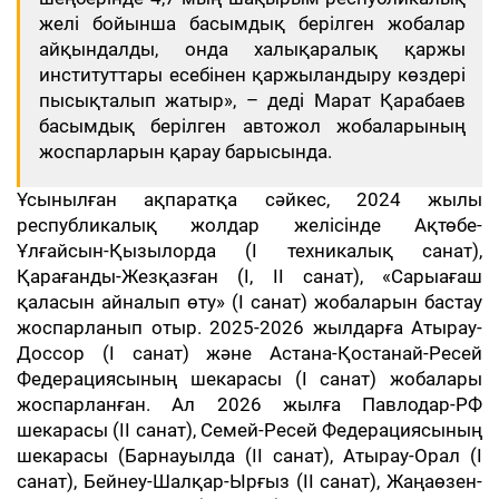
желі бойынша басымдық берілген жобалар
айқындалды, онда халықаралық қаржы
институттары есебінен қаржыландыру көздері
пысықталып жатыр», – деді Марат Қарабаев
басымдық берілген автожол жобаларының
жоспарларын қарау барысында.
Ұсынылған ақпаратқа сәйкес, 2024 жылы
республикалық жолдар желісінде Ақтөбе-
Ұлғайсын-Қызылорда (І техникалық санат),
Қарағанды-Жезқазған (I, II санат), «Сарыағаш
қаласын айналып өту» (І санат) жобаларын бастау
жоспарланып отыр. 2025-2026 жылдарға Атырау-
Доссор (І санат) және Астана-Қостанай-Ресей
Федерациясының шекарасы (І санат) жобалары
жоспарланған. Ал 2026 жылға Павлодар-РФ
шекарасы (ІІ санат), Семей-Ресей Федерациясының
шекарасы (Барнауылда (ІІ санат), Атырау-Орал (І
санат), Бейнеу-Шалқар-Ырғыз (ІІ санат), Жаңаөзен-