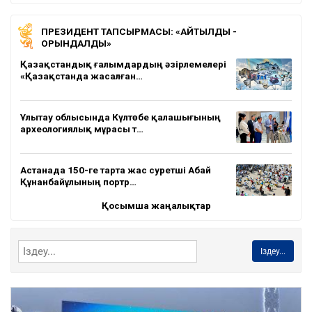
ПРЕЗИДЕНТ ТАПСЫРМАСЫ: «АЙТЫЛДЫ -
ОРЫНДАЛДЫ»
Қазақстандық ғалымдардың әзірлемелері
«Қазақстанда жасалған…
Ұлытау облысында Күлтөбе қалашығының
археологиялық мұрасы т…
Астанада 150-ге тарта жас суретші Абай
Құнанбайұлының портр…
Қосымша жаңалықтар
Іздеу...