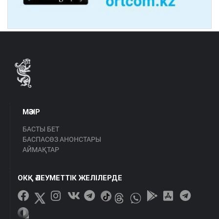
МӘЗІР
БАСТЫ БЕТ
БАСПАСӨЗ АНОНСТАРЫ
АЙМАҚТАР
ОКҚ ӘЛЕУМЕТТІК ЖЕЛІЛЕРДЕ