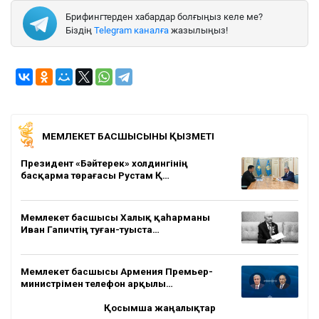
Брифингтерден хабардар болғыңыз келе ме?
Біздің
Telegram каналға
жазылыңыз!
МЕМЛЕКЕТ БАСШЫСЫНЫҢ ҚЫЗМЕТІ
Президент «Бәйтерек» холдингінің
басқарма төрағасы Рустам Қ…
Мемлекет басшысы Халық қаһарманы
Иван Гапичтің туған-туыста…
Мемлекет басшысы Армения Премьер-
министрімен телефон арқылы…
Қосымша жаңалықтар