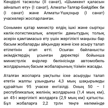
Кендірлі тасжолы (ІІ санат), «Шымкент қаласын
айналып өту» (І санат), Алматы-Талғар-Бәйдібек би
(І санат) және Алматы-Үшқоңыр (І санат)
учаскелері жоспарланған.
Сонымен қатар министр елдің ішкі және сыртқы
көлік-логистикалық әлеуетін дамытудың толық
әсерін қамтамасыз ету үшін жергілікті маңызы бар
басым жобаларды айқындау және іске асыру талап
етілетінін атап өтті. Осыған байланысты
әкімдіктердің ұсынған деректері бойынша
министрлік өңірлер бөлінісінде автомобиль
жолдарының басым жобаларының тізімін жасады.
Аталған жоспарға уақтылы іске асыруды талап
ететін жалпы ұзындығы 4,3 мың шақырымды
құрайтын 95 учаске енгізілді. Оның 50 – І
республикалық желінің жолдарына (1,4 мың км),
ал 45-і жергілікті жолдарға (2,9 мың км) қатысты.
Бұл жобаларға 2,2 трлн теңге көлемінде