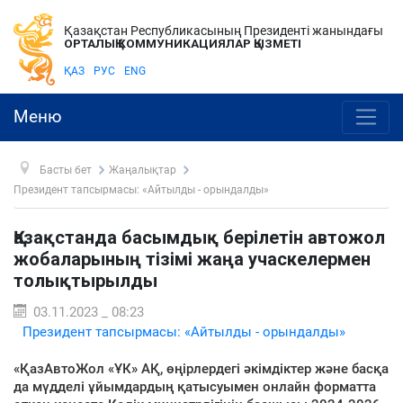
Қазақстан Республикасының Президенті жанындағы
ОРТАЛЫҚ КОММУНИКАЦИЯЛАР ҚЫЗМЕТІ
ҚАЗ
РУС
ENG
Меню
Басты бет
Жаңалықтар
Президент тапсырмасы: «Айтылды - орындалды»
Қазақстанда басымдық берілетін автожол
жобаларының тізімі жаңа учаскелермен
толықтырылды
03.11.2023 _ 08:23
Президент тапсырмасы: «Айтылды - орындалды»
«ҚазАвтоЖол «ҰК» АҚ, өңірлердегі әкімдіктер және басқа
да мүдделі ұйымдардың қатысуымен онлайн форматта