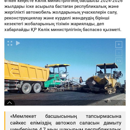
өткен кеңесте Көлік министрлігінің басшысы 2024-2026
жылдары іске асырыла бастаған республикалық және
жергілікті автомобиль жолдарының учаскелерін салу,
реконструкциялау және күрделі жөндеудің бірінші
кезектегі жобаларының тізімін жариялады, деп
хабарлайды ҚР Көлік министрлігінің баспасөз қызметі.
«Мемлекет басшысының тапсырмасына
сәйкес еліміздің автожол саласын дамыту
шеңберінде 4,7 мың шақырым республикалық