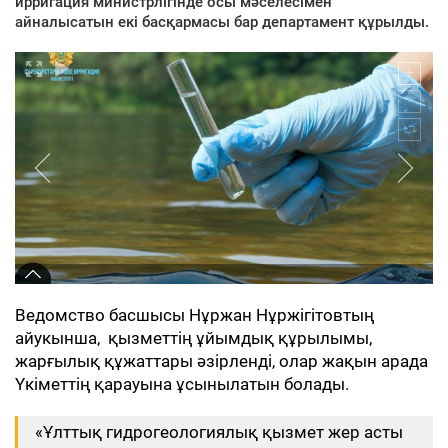
ирригация министрлігінде осы мәселесімен
айналысатын екі басқармасы бар департамент құрылды.
Ведомство басшысы Нұржан Нұржігітовтың
айукынша, қызметтің ұйымдық құрылымы,
жарғылық құжаттары әзірленді, олар жақын арада
Үкіметтің қарауына ұсынылатын болады.
«Ұлттық гидрогеологиялық қызмет жер асты