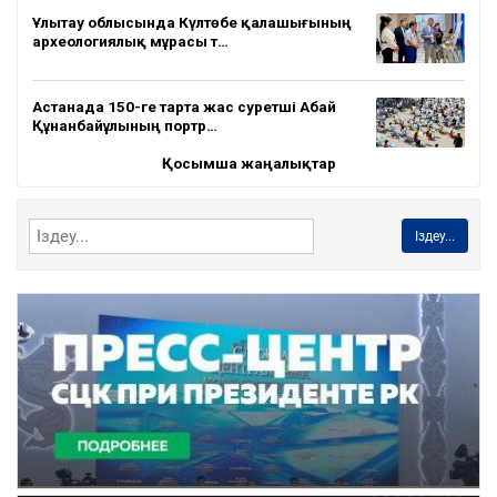
Ұлытау облысында Күлтөбе қалашығының
археологиялық мұрасы т…
Астанада 150-ге тарта жас суретші Абай
Құнанбайұлының портр…
Қосымша жаңалықтар
Іздеу...