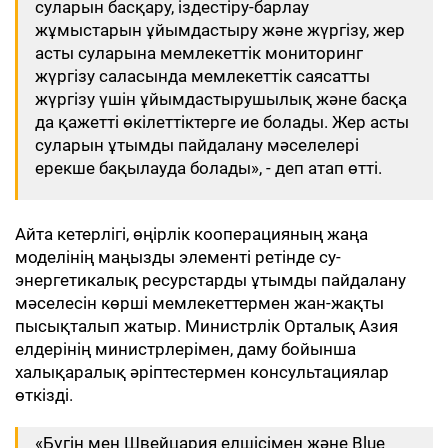
суларын басқару, іздестіру-барлау
жұмыстарын ұйымдастыру және жүргізу, жер
асты суларына мемлекеттік мониторинг
жүргізу саласында мемлекеттік саясатты
жүргізу үшін ұйымдастырушылық және басқа
да қажетті өкілеттіктерге ие болады. Жер асты
суларын ұтымды пайдалану мәселелері
ерекше бақылауда болады», - деп атап өтті.
Айта кетерлігі, өңірлік кооперацияның жаңа
моделінің маңызды элементі ретінде су-
энергетикалық ресурстарды ұтымды пайдалану
мәселесін көрші мемлекеттермен жан-жақты
пысықталып жатыр. Министрлік Орталық Азия
елдерінің министрлерімен, даму бойынша
халықаралық әріптестермен консультациялар
өткізді.
«Бүгін мен Швейцария елшісімен және Blue