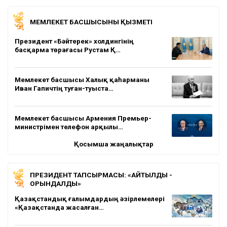
МЕМЛЕКЕТ БАСШЫСЫНЫҢ ҚЫЗМЕТІ
Президент «Бәйтерек» холдингінің
басқарма төрағасы Рустам Қ…
Мемлекет басшысы Халық қаһарманы
Иван Гапичтің туған-туыста…
Мемлекет басшысы Армения Премьер-
министрімен телефон арқылы…
Қосымша жаңалықтар
ПРЕЗИДЕНТ ТАПСЫРМАСЫ: «АЙТЫЛДЫ -
ОРЫНДАЛДЫ»
Қазақстандық ғалымдардың әзірлемелері
«Қазақстанда жасалған…