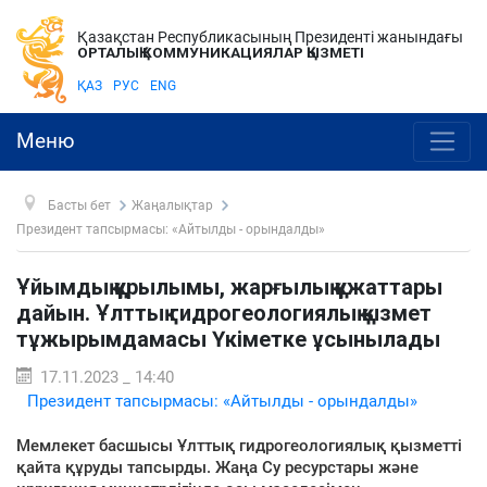
Қазақстан Республикасының Президенті жанындағы
ОРТАЛЫҚ КОММУНИКАЦИЯЛАР ҚЫЗМЕТІ
ҚАЗ
РУС
ENG
Меню
Басты бет
Жаңалықтар
Президент тапсырмасы: «Айтылды - орындалды»
Ұйымдық құрылымы, жарғылық құжаттары
дайын. Ұлттық гидрогеологиялық қызмет
тұжырымдамасы Үкіметке ұсынылады
17.11.2023 _ 14:40
Президент тапсырмасы: «Айтылды - орындалды»
Мемлекет басшысы Ұлттық гидрогеологиялық қызметті
қайта құруды тапсырды. Жаңа Су ресурстары және