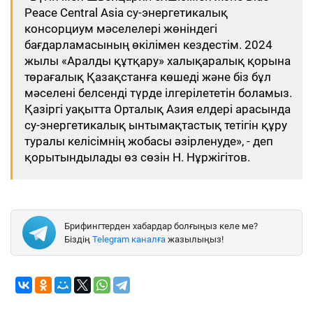
Peace Central Asia су-энергетикалық
консорциум мәселелері жөніндегі
бағдарламасының өкілімен кездестім. 2024
жылы «Аралды құтқару» халықаралық қорына
төрағалық Қазақстанға көшеді және біз бұл
мәселені белсенді түрде ілгерілететін боламыз.
Қазіргі уақытта Орталық Азия елдері арасында
су-энергетикалық ынтымақтастық тетігін құру
туралы келісімнің жобасы әзірленуде», - деп
қорытындылады өз сөзін Н. Нұржігітов.
Брифингтерден хабардар болғыңыз келе ме?
Біздің
Telegram каналға
жазылыңыз!