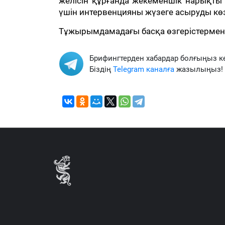
желісін құрғанда жекеменшік нарықты 
үшін интервенцияны жүзеге асыруды көз
Тұжырымдамадағы басқа өзгерістерме
Брифингтерден хабардар болғыңыз к
Біздің
Telegram каналға
жазылыңыз!