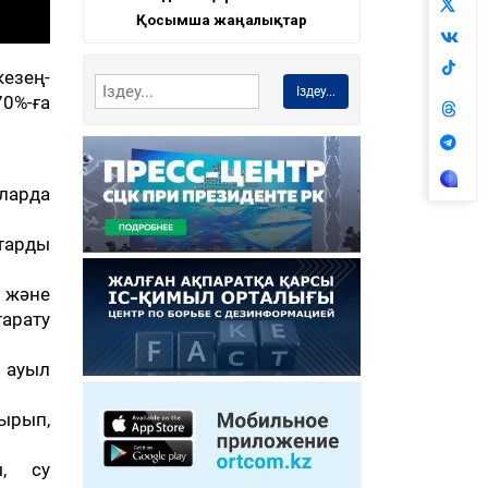
Қосымша жаңалықтар
кезең-
Іздеу...
70%-ға
ларда
тарды
 және
арату
 ауыл
ырып,
ы, су