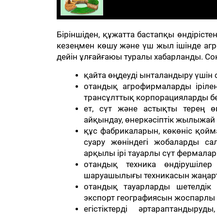
Біріншіден, құжатта бастапқы өндіріст
кезеңмен көшу және үш жыл ішінде агро
дейін ұлғайғаюы туралы хабарланды. С
қайта өңдеуді ынталандыру үшін 
отандық агрофирмаларды ірілен
трансұлттық корпорацияларды бел
ет, сүт және астықты терең 
айқындау, өнеркәсіптік жылыжа
құс фабрикаларын, көкөніс қой
суару жөніндегі жобаларды са
арқылы ірі тауарлы сүт фермала
отандық техника өндірушіле
шаруашылығы техникасын жаңарту
отандық тауарларды шетелдік 
экспорт географиясын жоспарлы 
егістіктерді әртараптандыру