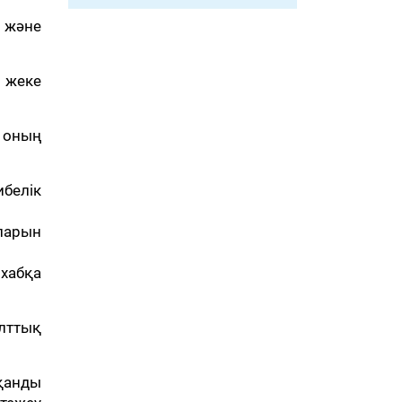
 және
 жеке
 оның
белік
ларын
 хабқа
лттық
қанды