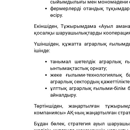
сыйымдылығы мен мономәдени ег
фермерлерді отандық тұқымдар
өсіру.
Екіншіден, Тұжырымдама «Ауыл амана
қосалқы шаруашылықтарды кооперациял
Үшіншіден, құжатта аграрлық ғылымд
ішінде:
танымал шетелдік аграрлық ғ
ынтымақтастық орнату;
жеке ғылыми-технологиялық б
аграрлық сектордың қажеттілікте
ұлттық аграрлық ғылыми-білім б
айналдыру.
Төртіншіден, жаңартылған тұжырым
компаниясы» АҚ-ның жаңартылған страте
Бұдан бөлек, стратегия ауыл шаруашы