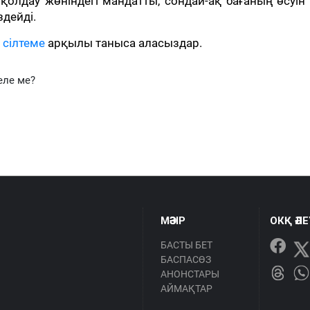
қолдау жөніндегі мандатты, сондай-ақ бағаның өсуін
дейді.
н
сілтеме
арқылы таныса аласыздар.
еле ме?
МӘЗІР
ОКҚ ӘЛ
БАСТЫ БЕТ
БАСПАСӨЗ
АНОНСТАРЫ
АЙМАҚТАР