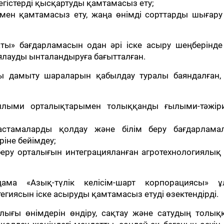
істерді қысқартуды қамтамасыз ету;
мен қамтамасыз ету, жаңа өнімді сорттарды шығару
ты» бағдарламасын одан әрі іске асыру шеңберінде
ауды ынталандыруға бағытталған.
ы дамыту шараларын қабылдау туралы баяндалған,
ылыми орталықтарымен толыққанды ғылыми-тәжіри
астамаларды қолдау және білім беру бағдарлама
ріне бейімдеу;
еру орталығын интеграцияланған агротехнологиялық
дама «Азық-түлік келісім-шарт корпорациясы» ұ
гиясын іске асыруды қамтамасыз етуді өзектендірді.
лығы өнімдерін өндіру, сақтау және сатудың толық