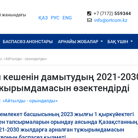
+7 (7172)
559344
ті жанындағы
ҚАЗ
РУС
ENG
info@ortcom.kz
БАСПАСӨЗ АНОНСТАРЫ
АРНАЙЫ ЖОБАЛАР
БАҚ ҮШІН
ы: «Айтылды - орындалды»
 кешенін дамытудың 2021-203
ұжырымдамасын өзектендірді
: «Айтылды - орындалды»
емлекет басшысының 2023 жылғы 1 қыркүйектегі
ен тапсырмаларын орындау аясында Қазақстанның
021-2030 жылдарға арналған тұжырымдамасын
твоның баспасөз қызметі.