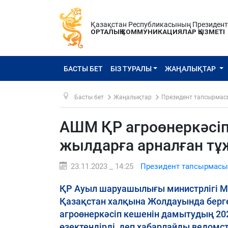
Қазақстан Республикасының Президен
ОРТАЛЫҚ КОММУНИКАЦИЯЛАР ҚЫЗМЕТІ
БАСТЫ БЕТ
БІЗ ТУРАЛЫ
ЖАҢАЛЫҚТАР
Басты бет
Жаңалықтар
Президент тапсырмас
АШМ ҚР агроөнеркәсіп
жылдарға арналған т
23.11.2023 _ 14:25
Президент тапсырмасы
ҚР Ауыл шаруашылығы министрлігі М
Қазақстан халқына Жолдауында берг
агроөнеркәсіп кешенін дамытудың 2
өзектендірді, деп хабарлайды ведомс