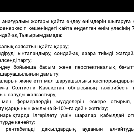
ен анағұрлым жоғары қайта өңдеу өнімдерін шығаруға 
өнеркәсіп кешеніндегі қайта өңделген өнім үлесінің 
ондай-ақ Тұжырымдамада:
салық саясатын қайта қарау;
діруді ынталандыру, сондай-ақ өзара тиімді жағдай
сенді тарту;
өңдеу бойынша басым және перспективалық бағыт
й шаруашылығын дамыту;
маларын және етті мал шаруашылығы кәсіпорындарын
луға Солтүстік Қазақстан облысының тәжірибесін т
рын салуды жалғастыру;
р мен фермерлердің мүдделерін ескере отырып,
 қарқынын жылына 8-10%-ға дейін жеткізу;
нарықтарда ілгерілету үшін шаралар қабылдай от
түрде кеңейту;
ды, рентабельді дақылдардың ауданын ұлғайтуд