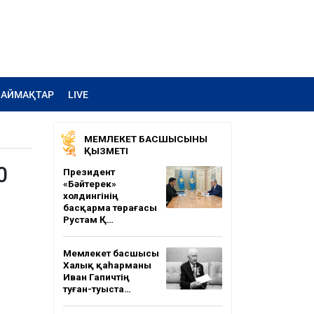
АЙМАҚТАР
LIVE
МЕМЛЕКЕТ БАСШЫСЫНЫҢ
ҚЫЗМЕТІ
0
Президент
«Бәйтерек»
холдингінің
басқарма төрағасы
Рустам Қ…
Мемлекет басшысы
Халық қаһарманы
Иван Гапичтің
туған-туыста…