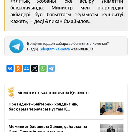
«Ұлттық жобаны іске асыру Үкіметтің
бақылауында. Министр мен өңірлердің
әкімдері бұл бағыттағы жұмысты күшейтуі
қажет», — деді Әлихан Смайылов.
Брифингтерден хабардар болғыңыз келе ме?
Біздің
Telegram каналға
жазылыңыз!
МЕМЛЕКЕТ БАСШЫСЫНЫҢ ҚЫЗМЕТІ
Президент «Бәйтерек» холдингінің
басқарма төрағасы Рустам Қ…
Мемлекет басшысы Халық қаһарманы
Иван Гапичтің туған-туыста…