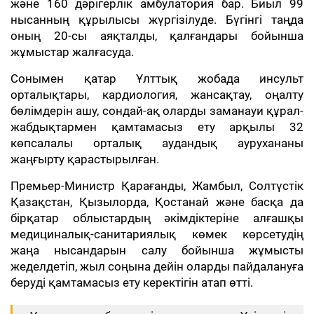
және 160 дәрігерлік амбулатория бар. Биыл 99
нысанның құрылысы жүргізілуде. Бүгінгі таңда
оның 20-сы аяқталды, қалғандары бойынша
жұмыстар жалғасуда.
Сонымен қатар Ұлттық жобада инсульт
орталықтары, кардиология, жансақтау, оңалту
бөлімдерін ашу, сондай-ақ оларды заманауи құрал-
жабдықтармен қамтамасыз ету арқылы 32
көпсалалы орталық аудандық аурухананы
жаңғырту қарастырылған.
Премьер-Министр Қарағанды, Жамбыл, Солтүстік
Қазақстан, Қызылорда, Қостанай және басқа да
бірқатар облыстардың әкімдіктеріне алғашқы
медициналық-санитариялық көмек көрсетудің
жаңа нысандарын салу бойынша жұмысты
жеделдетіп, жыл соңына дейін оларды пайдалануға
беруді қамтамасыз ету керектігін атап өтті.