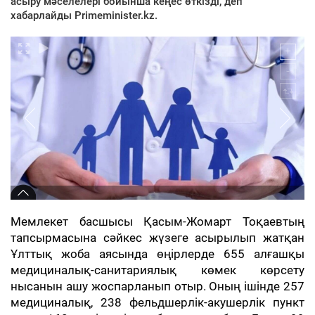
асыру мәселелері бойынша кеңес өткізді, деп
хабарлайды Primeminister.kz.
Мемлекет басшысы Қасым-Жомарт Тоқаевтың
тапсырмасына сәйкес жүзеге асырылып жатқан
Ұлттық жоба аясында өңірлерде 655 алғашқы
медициналық-санитариялық көмек көрсету
нысанын ашу жоспарланып отыр. Оның ішінде 257
медициналық, 238 фельдшерлік-акушерлік пункт