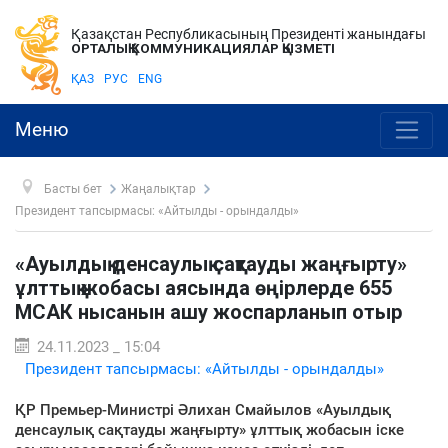
Қазақстан Республикасының Президенті жанындағы
ОРТАЛЫҚ КОММУНИКАЦИЯЛАР ҚЫЗМЕТІ
ҚАЗ
РУС
ENG
Меню
Басты бет
Жаңалықтар
Президент тапсырмасы: «Айтылды - орындалды»
«Ауылдық денсаулық сақтауды жаңғырту»
ұлттық жобасы аясында өңірлерде 655
МСАК нысанын ашу жоспарланып отыр
24.11.2023 _ 15:04
Президент тапсырмасы: «Айтылды - орындалды»
ҚР Премьер-Министрі Әлихан Смайылов «Ауылдық
денсаулық сақтауды жаңғырту» ұлттық жобасын іске