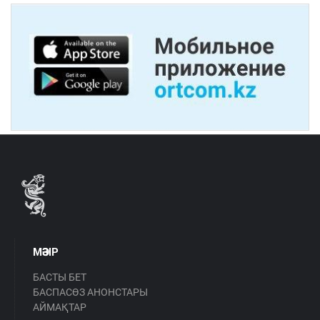
МӘЗІР
БАСТЫ БЕТ
БАСПАСӨЗ АНОНСТАРЫ
АЙМАҚТАР