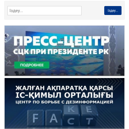
Іздеу...