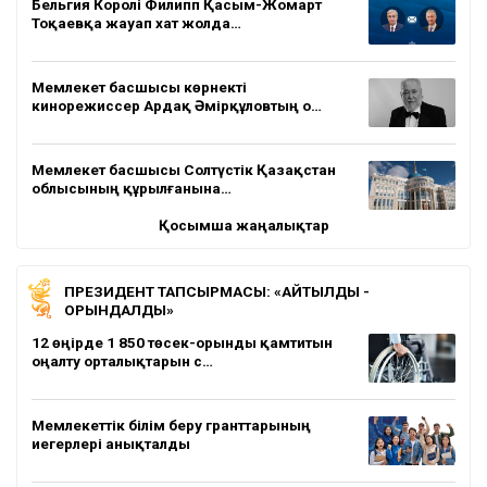
Бельгия Королі Филипп Қасым-Жомарт
Тоқаевқа жауап хат жолда…
Мемлекет басшысы көрнекті
кинорежиссер Ардақ Әмірқұловтың о…
Мемлекет басшысы Солтүстік Қазақстан
облысының құрылғанына…
Қосымша жаңалықтар
ПРЕЗИДЕНТ ТАПСЫРМАСЫ: «АЙТЫЛДЫ -
ОРЫНДАЛДЫ»
12 өңірде 1 850 төсек-орынды қамтитын
оңалту орталықтарын с…
Мемлекеттік білім беру гранттарының
иегерлері анықталды