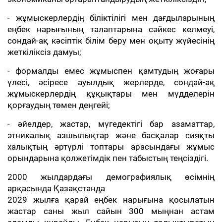
- жұмыскерлердің біліктілігі мен дағдыларының
еңбек нарығының талаптарына сәйкес келмеуі,
сондай-ақ кәсіптік білім беру мен оқыту жүйесінің
жеткіліксіз дамуы;
- формалды емес жұмыспен қамтудың жоғары
үлесі, әсіресе ауылдық жерлерде, сондай-ақ
жұмыскерлердің құқықтары мен мүдделерін
қорғаудың төмен деңгейі;
- әйелдер, жастар, мүгедектігі бар азаматтар,
этникалық азшылықтар және басқалар сияқты
халықтың әртүрлі топтары арасындағы жұмыс
орындарына қолжетімдік пен табыстың теңсіздігі.
2000 жылдардағы демографиялық өсімнің
арқасында Қазақстанда
2029 жылға қарай еңбек нарығына қосылатын
жастар саны жыл сайын 300 мыңнан астам