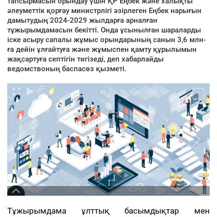
тапсырмасын орындау үшін ҚР Еңбек және халықты
әлеуметтік қорғау министрлігі әзірлеген Еңбек нарығын
дамытудың 2024-2029 жылдарға арналған
тұжырымдамасын бекітті. Онда ұсынылған шараларды
іске асыру сапалы жұмыс орындарының санын 3,6 млн-
ға дейін ұлғайтуға және жұмыспен қамту құрылымын
жақсартуға септігін тигізеді, деп хабарлайды
ведомствоның баспасөз қызметі.
Тұжырымдама ұлттық басымдықтар мен