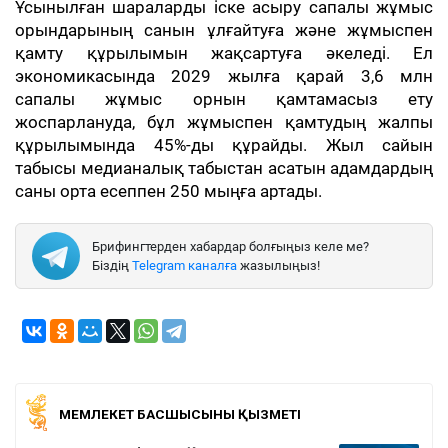
Ұсынылған шараларды іске асыру сапалы жұмыс
орындарының санын ұлғайтуға және жұмыспен
қамту құрылымын жақсартуға әкеледі. Ел
экономикасында 2029 жылға қарай 3,6 млн
сапалы жұмыс орнын қамтамасыз ету
жоспарлануда, бұл жұмыспен қамтудың жалпы
құрылымында 45%-ды құрайды. Жыл сайын
табысы медианалық табыстан асатын адамдардың
саны орта есеппен 250 мыңға артады.
Брифингтерден хабардар болғыңыз келе ме?
Біздің
Telegram каналға
жазылыңыз!
МЕМЛЕКЕТ БАСШЫСЫНЫҢ ҚЫЗМЕТІ