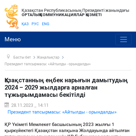
Қазақстан Республикасының Президенті жанындағы
ОРТАЛЫҚ КОММУНИКАЦИЯЛАР ҚЫЗМЕТІ
ҚАЗ
РУС
ENG
Меню
Басты бет
Жаңалықтар
Президент тапсырмасы: «Айтылды - орындалды»
Қазақстанның еңбек нарығын дамытудың
2024 – 2029 жылдарға арналған
тұжырымдамасы бекітілді
28.11.2023 _ 14:11
Президент тапсырмасы: «Айтылды - орындалды»
ҚР Үкіметі Мемлекет басшысының 2023 жылғы 1
қыркүйектегі Қазақстан халқына Жолдауында айтылған