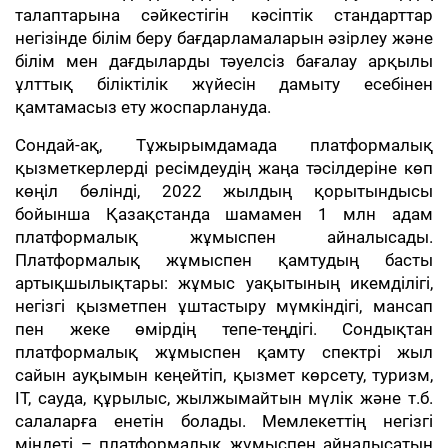
талаптарына сәйкестігін кәсіптік стандарттар
негізінде білім беру бағдарламаларын әзірлеу және
білім мен дағдыларды тәуелсіз бағалау арқылы
ұлттық біліктілік жүйесін дамыту есебінен
қамтамасыз ету жоспарлануда.
Сондай-ақ, Тұжырымдамада платформалық
қызметкерлерді ресімдеудің жаңа тәсілдеріне көп
көңіл бөлінді, 2022 жылдың қорытындысы
бойынша Қазақстанда шамамен 1 млн адам
платформалық жұмыспен айналысады.
Платформалық жұмыспен қамтудың басты
артықшылықтары: жұмыс уақытының икемділігі,
негізгі қызметпен ұштастыру мүмкіндігі, мансап
пен жеке өмірдің тепе-теңдігі. Сондықтан
платформалық жұмыспен қамту спектрі жыл
сайын ауқымын кеңейтіп, қызмет көрсету, туризм,
IT, сауда, құрылыс, жылжымайтын мүлік және т.б.
салаларға енетін болады. Мемлекеттің негізгі
міндеті – платформалық жұмыспен айналысатын