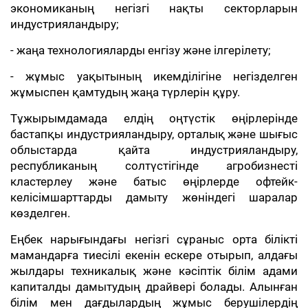
экономиканың негізгі нақты секторларын
индустрияландыру;
- жаңа технологияларды енгізу және ілгерілету;
- жұмыс уақытының икемділігіне негізделген
жұмыспен қамтудың жаңа түрлерін құру.
Тұжырымдамада елдің оңтүстік өңірлерінде
бастапқы индустрияландыру, орталық және шығыс
облыстарда қайта индустрияландыру,
республиканың солтүстігінде агробизнесті
кластерлеу және батыс өңірлерде офтейк-
келісімшарттарды дамыту жөніндегі шаралар
көзделген.
Еңбек нарығындағы негізгі сұраныс орта білікті
мамандарға тиесілі екенін ескере отырып, алдағы
жылдары техникалық және кәсіптік білім адами
капиталды дамытудың драйвері болады. Алынған
білім мен дағдылардың жұмыс берушілердің