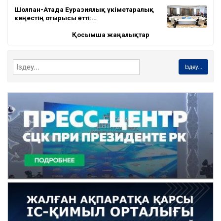
Шолпан-Атада Еуразиялық үкіметаралық
кеңестің отырысы өтті:…
Қосымша жаңалықтар
Іздеу...