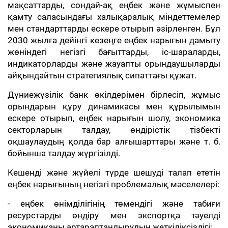
мақсаттарды, сондай-ақ еңбек және жұмыспен
қамту саласындағы халықаралық міндеттемелер
мен стандарттарды ескере отырып әзірленген. Бұл
2030 жылға дейінгі кезеңге еңбек нарығын дамыту
жөніндегі негізгі бағыттарды, іс-шараларды,
индикаторларды және жауапты орындаушыларды
айқындайтын стратегиялық сипаттағы құжат.
Дүниежүзілік банк өкілдерімен бірлесіп, жұмыс
орындарын құру динамикасы мен құрылымын
ескере отырып, еңбек нарығын шолу, экономика
секторларын талдау, өндірістік тізбекті
оқшаулаудың қолда бар алғышарттары және т. б.
бойынша талдау жүргізілді.
Кешенді және жүйелі түрде шешуді талап ететін
еңбек нарығының негізгі проблемалық мәселелері:
- еңбек өнімділігінің төмендігі және табиғи
ресурстарды өндіру мен экспортқа тәуелді
экономиканы әртараптандырудың жеткіліксіздігі;