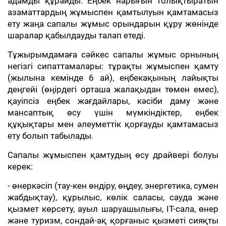
адамды құрайды. Еңбек нарығын толықтыратын
азаматтардың жұмыспен қамтылуын қамтамасыз
ету жаңа сапалы жұмыс орындарын құру жөнінде
шаралар қабылдауды талап етеді.
Тұжырымдамаға сәйкес сапалы жұмыс орнының
негізгі сипаттамалары: тұрақты жұмыспен қамту
(жылына кемінде 6 ай), еңбекақының лайықты
деңгейі (өңірдегі орташа жалақыдан төмен емес),
қауіпсіз еңбек жағдайлары, кәсіби даму және
мансаптық өсу үшін мүмкіндіктер, еңбек
құқықтары мен әлеуметтік қорғауды қамтамасыз
ету болып табылады.
Сапалы жұмыспен қамтудың өсу драйвері болуы
керек:
- өнеркәсіп (тау-кен өндіру, өңдеу, энергетика, сумен
жабдықтау), құрылыс, көлік саласы, сауда және
қызмет көрсету, ауыл шаруашылығы, IT-сала, өнер
және туризм, сондай-ақ қорғаныс қызметі сияқты