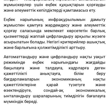
жұмыскерлер үшін еңбек құқықтарын қорғауды
және әлеуметтік кепілдіктерді қамтамасыз ету.
Еңбек нарығының инфрақұрылымын дамыту
жұмыспен қамтуға жәрдемдесу және әлеуметтік
қорғау саласында мемлекет көрсететін барлық
қызметтерді жаппай цифрландыру арқылы жүзеге
асырылатын болады. Негізгі критерийлер ашықтық
және барлығына қолжетімділікті арттыру.
Автоматтандыру және цифрландыру нақты уақыт
режимінде еңбек нарығындағы жағдайды
бақылауға және талдауға, кадрларға деген
қажеттілікті анықтауға, білім беру
бағдарламаларын экономиканың нақты
қажеттіліктеріне қарай түзетуге және
өзектендіруге, сондай-ақ экономикалық
ынталандыру шараларының тиімділігін бағалауға
мүмкіндік береді.