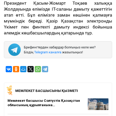
Президент Қасым-Жомарт Тоқаев халыққа
Жолдауында елімізде IT-саланы дамыту қажеттігін
атап өтті. Бұл елімізге заман көшінен қалмауға
мүмкіндік береді. Қазір Қазақстан электронды
Үкімет пен финтехті дамыту индексі бойынша
әлемдік көшбасшылардың қатарында тұр.
Брифингтерден хабардар болғыңыз келе ме?
Біздің
Telegram каналға
жазылыңыз!
МЕМЛЕКЕТ БАСШЫСЫНЫҢ ҚЫЗМЕТІ
Мемлекет басшысы Солтүстік Қазақстан
облысының құрылғанына…