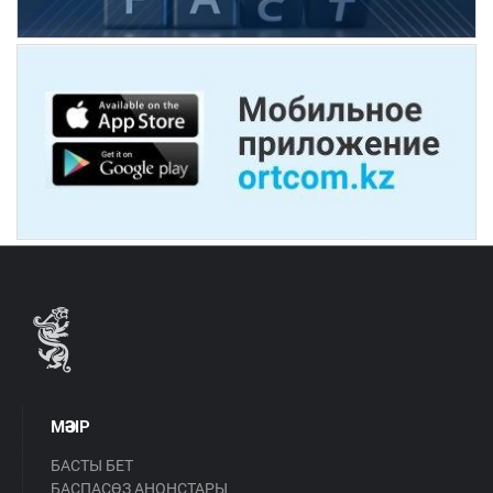
МӘЗІР
БАСТЫ БЕТ
БАСПАСӨЗ АНОНСТАРЫ