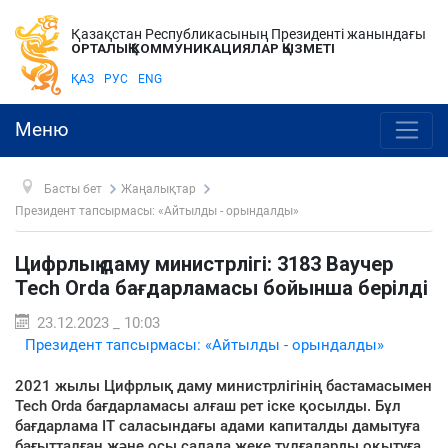
Қазақстан Республикасының Президенті жанындағы
ОРТАЛЫҚ КОММУНИКАЦИЯЛАР ҚЫЗМЕТІ
ҚАЗ
РУС
ENG
Меню
Басты бет
Жаңалықтар
Президент тапсырмасы: «Айтылды - орындалды»
Цифрлық даму министрлігі: 3183 Ваучер
Tech Orda бағдарламасы бойынша берілді
23.12.2023 _ 10:03
Президент тапсырмасы: «Айтылды - орындалды»
2021 жылы Цифрлық даму министрлігінің бастамасымен
Tech Orda бағдарламасы алғаш рет іске қосылды. Бұл
бағдарлама IT саласындағы адами капиталды дамытуға
бағытталған және осы салада жеке тұлғаларды оқытуға