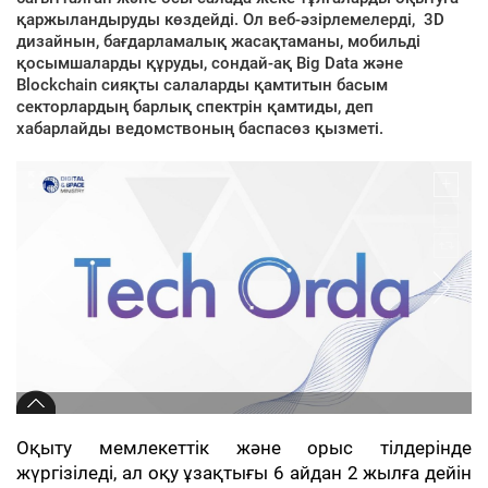
қаржыландыруды көздейді. Ол веб-әзірлемелерді, 3D
дизайнын, бағдарламалық жасақтаманы, мобильді
қосымшаларды құруды, сондай-ақ Big Data және
Blockchain сияқты салаларды қамтитын басым
секторлардың барлық спектрін қамтиды, деп
хабарлайды ведомствоның баспасөз қызметі.
Оқыту мемлекеттік және орыс тілдерінде
жүргізіледі, ал оқу ұзақтығы 6 айдан 2 жылға дейін