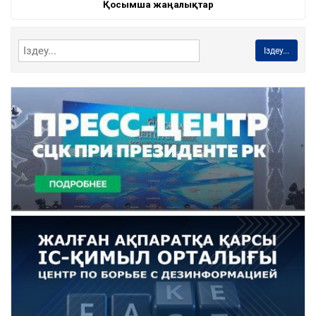
Қосымша жаңалықтар
Іздеу...