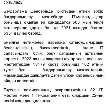
созылады.
Бағдарлама шеңберінде іріктеуден өткен әрбір
бағдарламалау мектебінде IT-мамандықтар
бойынша оқыған әр кандидатқа 600 мың теңге
мөлшерінде қаржы бөлінді. 2021 жылдан бастап
6351 ваучер берілді.
Биылғы нәтижелер нарыққа қатысушылардың
белсенділігінің, бәсекелестіктің және IT
саласындағы білім беру сапасының артқанын
көрсетті. 2023 жылы аккредиттеу процесі аясында
мектептерден 18179 квота бойынша 102 өтінім
түсті, бұл - бағдарламалау мектептерінің
мамандарды даярлауға деген үлкен сұранысының
айқын көрсеткіші.
Тәуелсіз комиссияның аккредиттеуінен 82 IT-
мектеп және 1 IT-компания өтті, олардың 22-нің
негізі жаңадан қаланған.