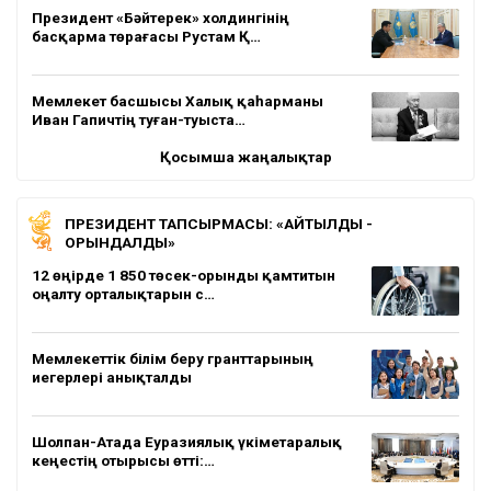
Президент «Бәйтерек» холдингінің
басқарма төрағасы Рустам Қ…
Мемлекет басшысы Халық қаһарманы
Иван Гапичтің туған-туыста…
Қосымша жаңалықтар
ПРЕЗИДЕНТ ТАПСЫРМАСЫ: «АЙТЫЛДЫ -
ОРЫНДАЛДЫ»
12 өңірде 1 850 төсек-орынды қамтитын
оңалту орталықтарын с…
Мемлекеттік білім беру гранттарының
иегерлері анықталды
Шолпан-Атада Еуразиялық үкіметаралық
кеңестің отырысы өтті:…