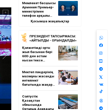
Мемлекет басшысы
Армения Премьер-
министрімен
телефон арқылы…
Қосымша жаңалықтар
ПРЕЗИДЕНТ ТАПСЫРМАСЫ:
«АЙТЫЛДЫ - ОРЫНДАЛДЫ»
Қолжетімді орта:
жыл басынан бері
600-ден астам
нысан тексе…
Мектеп пәндерінің
мазмұны жасанды
интеллект
бағытында жаңар…
Солтүстік
Қазақстан
облысында
Орталық Азиядағы