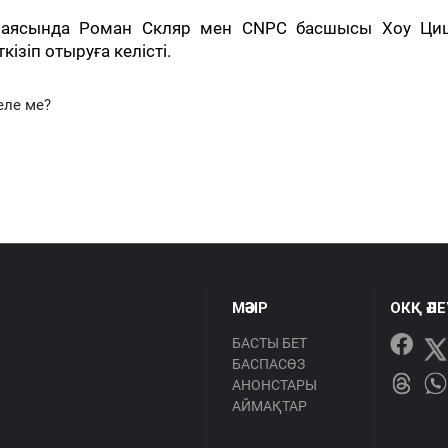
у аясында Роман Скляр мен CNPC басшысы Хоу Ци
ізіп отыруға келісті.
еле ме?
МӘЗІР
ОКҚ ӘЛ
БАСТЫ БЕТ
БАСПАСӨЗ
АНОНСТАРЫ
АЙМАҚТАР