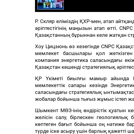
Р. Скляр еліміздің ҚХР-мен, атап айтқ
әріптестігінің маңызын атап өтті. CNP
Қазақстанның бұрыннан келе жатқан стр
Хоу Цицзюнь өз кезегінде CNPC Қазақст
мемлекет басшылары қол жеткізген
компания энергетика саласындағы екі
Қазақстан кешенді стратегиялық әріптес
ҚР Үкіметі биылғы мамыр айында Қ
мемлекеттік сапары кезінде Энергет
саласындағы стратегиялық ынтымақтаст
жобалар бойынша тығыз жұмыс істеп ж
Шымкент МӨЗ-інің өндірістік қуатын к
желісін салу, бірлескен геологиялық
көптеген бағыт бойынша оң нәтиже бар
түрде іске асыру үшін барлық қажетті 