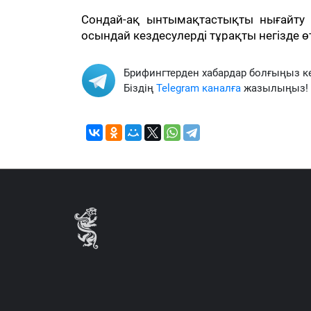
Сондай-ақ ынтымақтастықты нығайт
осындай кездесулерді тұрақты негізде өтк
Брифингтерден хабардар болғыңыз к
Біздің
Telegram каналға
жазылыңыз!