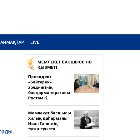
АЙМАҚТАР
LIVE
МЕМЛЕКЕТ БАСШЫСЫНЫҢ
ҚЫЗМЕТІ
Президент
«Бәйтерек»
холдингінің
басқарма төрағасы
Рустам Қ…
Мемлекет басшысы
Халық қаһарманы
Иван Гапичтің
туған-туыста…
лады.