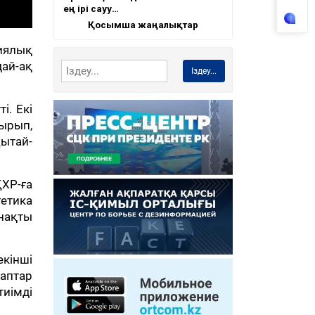
ең ірі сауу…
Қосымша жаңалықтар
гиялық
дай-ақ
Іздеу...
і. Екі
ырып,
ытай-
ХР-ға
етика
 нақты
екінші
аптар
тиімді