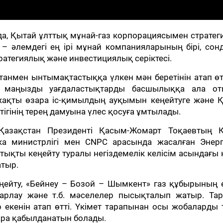
анда, Қытай ұлттық мұнай-газ корпорациясымен страте
C – әлемдегі ең ірі мұнай компанияларының бірі, сон
атегиялық және инвестициялық серіктесі.
анмен ынтымақтастыққа үлкен мән беретінін атап өтт
 маңызды уағдаластықтарды басшылыққа ала от
жақты өзара іс-қимылдың ауқымын кеңейтуге және Қ
тігінің терең дамуына үлес қосуға ұмтылады.
азақстан Президенті Қасым-Жомарт Тоқаевтың Қ
ика министрлігі мен CNPC арасында жасалған Энерг
ықты кеңейту туралы негіздемелік келісім асындағы
атыр.
еңейту, «Бейнеу – Бозой – Шымкент» газ құбырының 
 барлау және т.б. мәселелер пысықталып жатыр. Тар
 екенін атап өтті. Үкімет тарапынан осы жобаларды 
шара қабылданатын болады.