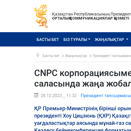
Қазақстан Республикасының Президен
ОРТАЛЫҚ КОММУНИКАЦИЯЛАР ҚЫЗМЕТІ
БАСТЫ БЕТ
БІЗ ТУРАЛЫ
ЖАҢАЛЫҚТАР
Басты бет
Жаңалықтар
Президент тапсырмас
CNPC корпорациясымен
саласында жаңа жобал
28.12.2023 _ 11:32
Президент тапсырмасы
ҚР Премьер-Министрінің бірінші ор
президенті Хоу Цицзюнь (ҚХР) Қазақс
уағдаластықтар аясында мұнай-газ с
Кездесу бейнеконференция форматында