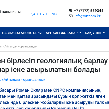
+7 (7172)
559344
ті жанындағы
ҚАЗ
РУС
ENG
info@ortcom.kz
БАСПАСӨЗ АНОНСТАРЫ
АРНАЙЫ ЖОБАЛАР
БАҚ ҮШІН
ы: «Айтылды - орындалды»
 бірлесіп геологиялық барлау
ар іске асырылатын болады
: «Айтылды - орындалды»
ынбасары Роман Скляр мен CNPC компаниясының
тан мен Қытай арасындағы бұрын қол жеткізілген
аласында бірлескен жобаларды іске асыруды талқы
 өтті, деп хабарлайды Primeminister.kz.