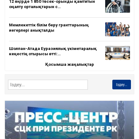
12 өңірде 1 850 төсек-орынды қамтитын
оңалту орталықтарын с…
Мемлекеттік білім беру гранттарының
иегерлері анықталды
Шолпан-Атада Еуразиялық үкіметаралық
кеңестің отырысы өтті:…
Қосымша жаңалықтар
Іздеу...