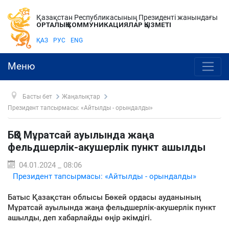
Қазақстан Республикасының Президенті жанындағы
ОРТАЛЫҚ КОММУНИКАЦИЯЛАР ҚЫЗМЕТІ
ҚАЗ
РУС
ENG
Меню
Басты бет
Жаңалықтар
Президент тапсырмасы: «Айтылды - орындалды»
БҚО Мұратсай ауылында жаңа
фельдшерлік-акушерлік пункт ашылды
04.01.2024 _ 08:06
Президент тапсырмасы: «Айтылды - орындалды»
Батыс Қазақстан облысы Бөкей ордасы ауданының
Мұратсай ауылында жаңа фельдшерлік-акушерлік пункт
ашылды, деп хабарлайды өңір әкімдігі.