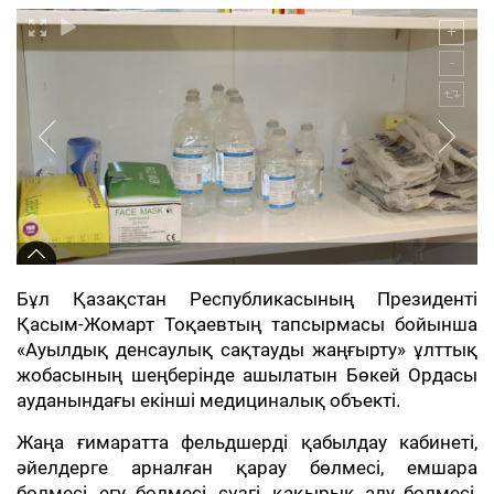
Бұл Қазақстан Республикасының Президенті
Қасым-Жомарт Тоқаевтың тапсырмасы бойынша
«Ауылдық денсаулық сақтауды жаңғырту» ұлттық
жобасының шеңберінде ашылатын Бөкей Ордасы
ауданындағы екінші медициналық объекті.
Жаңа ғимаратта фельдшерді қабылдау кабинеті,
әйелдерге арналған қарау бөлмесі, емшара
бөлмесі, егу бөлмесі, сүзгі, қақырық алу бөлмесі,