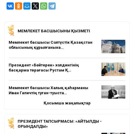
МЕМЛЕКЕТ БАСШЫСЫНЫҢ ҚЫЗМЕТІ
Мемлекет басшысы Солтүстік Қазақстан
облысының құрылғанына…
Президент «Бәйтерек» холдингінің
басқарма төрағасы Рустам Қ…
Мемлекет басшысы Халық қаһарманы
Иван Гапичтің туған-туыста…
Қосымша жаңалықтар
ПРЕЗИДЕНТ ТАПСЫРМАСЫ: «АЙТЫЛДЫ -
ОРЫНДАЛДЫ»