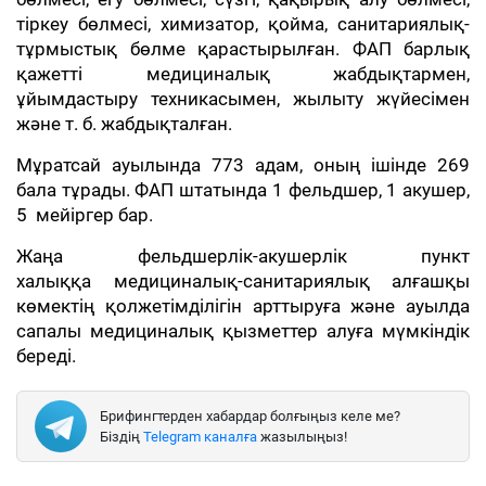
тіркеу бөлмесі, химизатор, қойма, санитариялық-
тұрмыстық бөлме қарастырылған. ФАП барлық
қажетті медициналық жабдықтармен,
ұйымдастыру техникасымен, жылыту жүйесімен
және т. б. жабдықталған.
Мұратсай ауылында 773 адам, оның ішінде 269
бала тұрады. ФАП штатында 1 фельдшер, 1 акушер,
5 мейіргер бар.
Жаңа фельдшерлік-акушерлік пункт
халыққа медициналық-санитариялық алғашқы
көмектің қолжетімділігін арттыруға және ауылда
сапалы медициналық қызметтер алуға мүмкіндік
береді.
Брифингтерден хабардар болғыңыз келе ме?
Біздің
Telegram каналға
жазылыңыз!