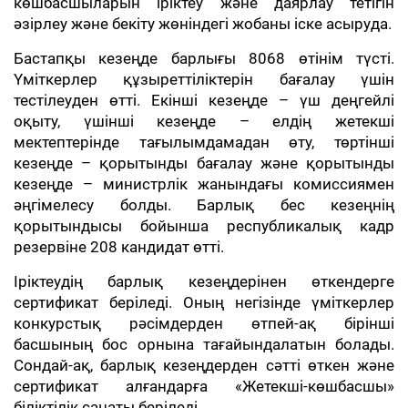
көшбасшыларын іріктеу және даярлау тетігін
әзірлеу және бекіту жөніндегі жобаны іске асыруда.
Бастапқы кезеңде барлығы 8068 өтінім түсті.
Үміткерлер құзыреттіліктерін бағалау үшін
тестілеуден өтті. Екінші кезеңде – үш деңгейлі
оқыту, үшінші кезеңде – елдің жетекші
мектептерінде тағылымдамадан өту, төртінші
кезеңде – қорытынды бағалау және қорытынды
кезеңде – министрлік жанындағы комиссиямен
әңгімелесу болды. Барлық бес кезеңнің
қорытындысы бойынша республикалық кадр
резервіне 208 кандидат өтті.
Іріктеудің барлық кезеңдерінен өткендерге
сертификат беріледі. Оның негізінде үміткерлер
конкурстық рәсімдерден өтпей-ақ бірінші
басшының бос орнына тағайындалатын болады.
Сондай-ақ, барлық кезеңдерден сәтті өткен және
сертификат алғандарға «Жетекші-көшбасшы»
біліктілік санаты беріледі.