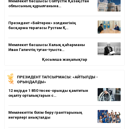
Мемлекет басшысы Солтүстік Қазақстан
облысының құрылғанына…
Президент «Бәйтерек» холдингінің
басқарма төрағасы Рустам Қ…
Мемлекет басшысы Халық қаһарманы
Иван Гапичтің туған-туыста…
Қосымша жаңалықтар
ПРЕЗИДЕНТ ТАПСЫРМАСЫ: «АЙТЫЛДЫ -
ОРЫНДАЛДЫ»
12 өңірде 1 850 төсек-орынды қамтитын
оңалту орталықтарын с…
Мемлекеттік білім беру гранттарының
иегерлері анықталды