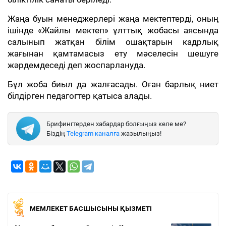
Жаңа буын менеджерлері жаңа мектептерді, оның
ішінде «Жайлы мектеп» ұлттық жобасы аясында
салынып жатқан білім ошақтарын кадрлық
жағынан қамтамасыз ету мәселесін шешуге
жәрдемдеседі деп жоспарлануда.
Бұл жоба биыл да жалғасады. Оған барлық ниет
білдірген педагогтер қатыса алады.
Брифингтерден хабардар болғыңыз келе ме?
Біздің
Telegram каналға
жазылыңыз!
МЕМЛЕКЕТ БАСШЫСЫНЫҢ ҚЫЗМЕТІ