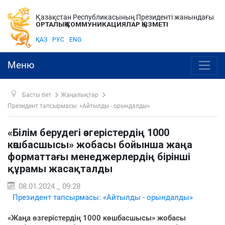
Қазақстан Республикасының Президенті жанындағы
ОРТАЛЫҚ КОММУНИКАЦИЯЛАР ҚЫЗМЕТІ
ҚАЗ
РУС
ENG
Меню
Басты бет
Жаңалықтар
Президент тапсырмасы: «Айтылды - орындалды»
«Білім берудегі өзгерістердің 1000
көшбасшысы» жобасы бойынша жаңа
форматтағы менеджерлердің бірінші
құрамы жасақталды
08.01.2024 _ 09:28
Президент тапсырмасы: «Айтылды - орындалды»
«Жаңа өзгерістердің 1000 көшбасшысы» жобасы