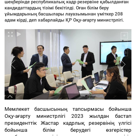
шеңберінде республикалық кадр резервіне қабылданған
кандидаттардың тізімі бекітілді. Оған білім беру
ұйымдарының басшылары лауазымынан үміткер 208
адам кірді, деп хабарлайды ҚР Оқу-ағарту министрлігі.
Мемлекет басшысының тапсырмасы бойынша
Оқу-ағарту министрлігі 2023 жылдан бастап
президенттік Жастар кадрлық резервінің үлгісі
бойынша білім берудегі өзгерістер