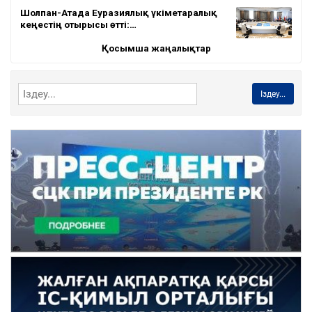
Шолпан-Атада Еуразиялық үкіметаралық
кеңестің отырысы өтті:…
Қосымша жаңалықтар
Іздеу...