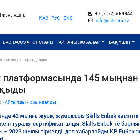
+7 (7172)
559344
ті жанындағы
ҚАЗ
РУС
ENG
info@ortcom.kz
БАСПАСӨЗ АНОНСТАРЫ
АРНАЙЫ ЖОБАЛАР
БАҚ ҮШІН
ы: «Айтылды - орындалды»
ek платформасында 145 мыңнан
оқыды
: «Айтылды - орындалды»
інде 42 мыңға жуық жұмыссыз Skills Enbek кәсіптік
ені туралы сертификат алды. Skills Enbek-те барлы
ы – 2023 жылы тіркелді, деп хабарлайды ҚР Еңбек 
і.