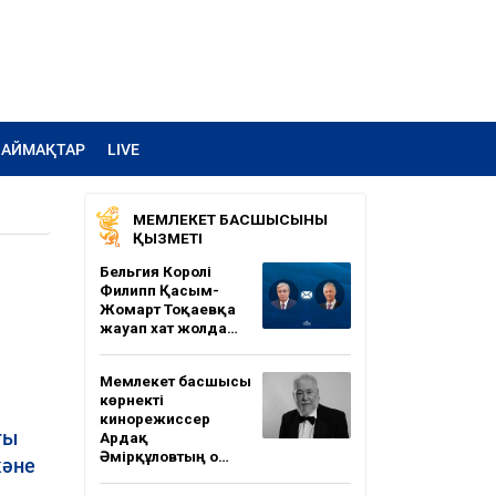
АЙМАҚТАР
LIVE
МЕМЛЕКЕТ БАСШЫСЫНЫҢ
ҚЫЗМЕТІ
Бельгия Королі
Филипп Қасым-
Жомарт Тоқаевқа
жауап хат жолда…
Мемлекет басшысы
көрнекті
кинорежиссер
ғы
Ардақ
Әмірқұловтың о…
және