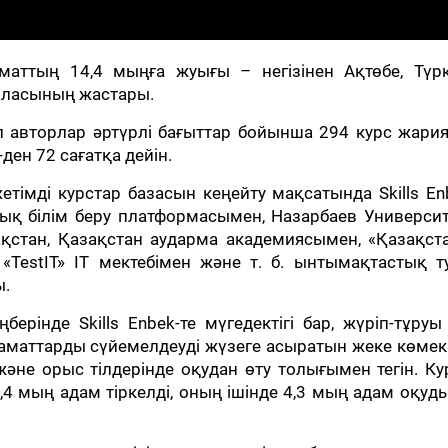
ттың 14,4 мыңға жуығы – негізінен Ақтөбе, Түркі
ласының жастары.
тап авторлар әртүрлі бағыттар бойынша 294 курс жари
ден 72 сағатқа дейін.
тімді курстар базасын кеңейту мақсатында Skills En
лық білім беру платформасымен, Назарбаев Университ
ақстан, Қазақстан аударма академиясымен, «Қазақст
«TestIT» IT мектебімен және т. б. ынтымақтастық т
ы.
берінде Skills Enbek-те мүгедектігі бар, жүріп-тұру
заматтарды сүйемелдеуді жүзеге асыратын жеке көме
және орыс тілдерінде оқудан өту толығымен тегін. К
5,4 мың адам тіркелді, оның ішінде 4,3 мың адам оқуды