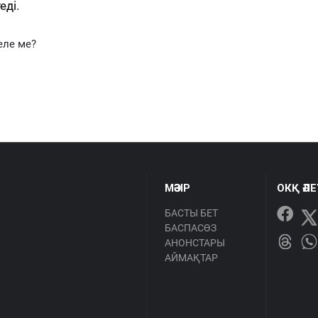
еді.
еле ме?
МӘЗІР
ОКҚ ӘЛ
БАСТЫ БЕТ
БАСПАСӨЗ
АНОНСТАРЫ
АЙМАҚТАР