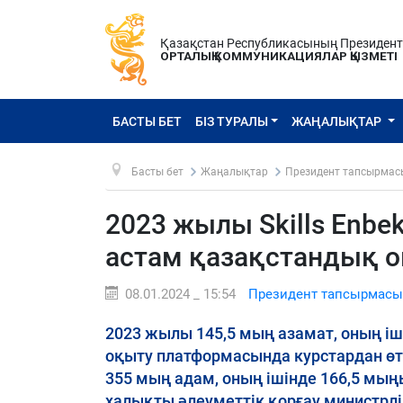
Қазақстан Республикасының Президен
ОРТАЛЫҚ КОММУНИКАЦИЯЛАР ҚЫЗМЕТІ
БАСТЫ БЕТ
БІЗ ТУРАЛЫ
ЖАҢАЛЫҚТАР
Басты бет
Жаңалықтар
Президент тапсырмас
2023 жылы Skills Enb
астам қазақстандық 
08.01.2024 _ 15:54
Президент тапсырмасы
2023 жылы 145,5 мың азамат, оның іш
оқыту платформасында курстардан өтк
355 мың адам, оның ішінде 166,5 мың
халықты әлеуметтік қорғау министрліг