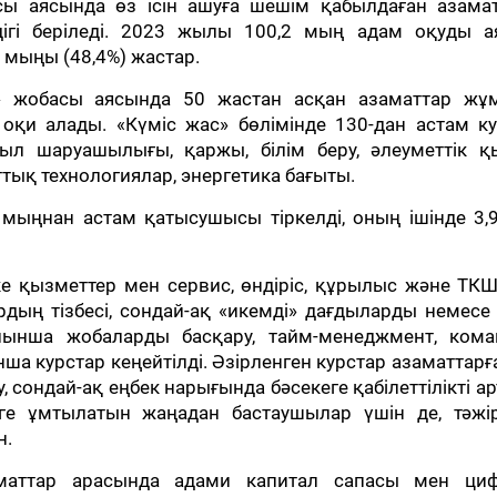
басы аясында өз ісін ашуға шешім қабылдаған азама
ндігі беріледі. 2023 жылы 100,2 мың адам оқуды ая
 мыңы (48,4%) жастар.
жас» жобасы аясында 50 жастан асқан азаматтар жұ
оқи алады. «Күміс жас» бөлімінде 130-дан астам к
уыл шаруашылығы, қаржы, білім беру, әлеуметтік қ
ттық технологиялар, энергетика бағыты.
мыңнан астам қатысушысы тіркелді, оның ішінде 3,
е қызметтер мен сервис, өндіріс, құрылыс және ТКШ
дың тізбесі, сондай-ақ «икемді» дағдыларды немесе
ойынша жобаларды басқару, тайм-менеджмент, кома
а курстар кеңейтілді. Әзірленген курстар азаматтарға
, сондай-ақ еңбек нарығында бәсекеге қабілеттілікті а
ге ұмтылатын жаңадан бастаушылар үшін де, тәжір
н.
маттар арасында адами капитал сапасы мен ци