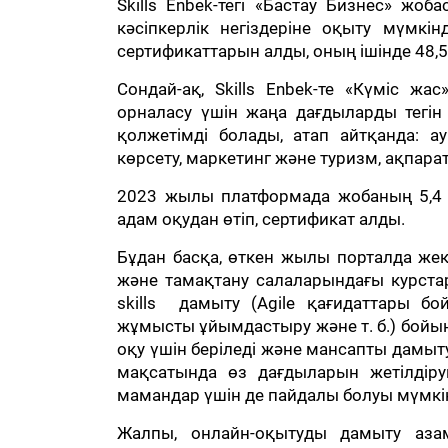
Skills Enbek-тегі «Бастау Бизнес» жо
кәсіпкерлік негіздеріне оқыту мүмкі
сертификаттарын алды, оның ішінде 48,5
Сондай-ақ, Skills Enbek-те «Күміс 
орналасу үшін жаңа дағдыларды тегін 
қолжетімді болады, атап айтқанда: а
көрсету, маркетинг және туризм, ақпара
2023 жылы платформада жобаның 5,4 
адам оқудан өтіп, сертификат алды.
Бұдан басқа, өткен жылы порталда жек
және тамақтану салаларындағы курстар
skills дамыту (Agile қағидаттары б
жұмысты ұйымдастыру және т. б.) бойынш
оқу үшін беріледі және мансапты дамыту
мақсатында өз дағдыларын жетілдіру
мамандар үшін де пайдалы болуы мүмкі
Жалпы, онлайн-оқытуды дамыту аза