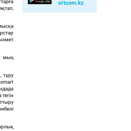
ттарға
қтап,
мысқа
урстар
ызмет
9 мың
, тұру
 smart
ндада
 тегін
рттыру
ибелі
фрлық