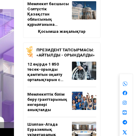
Мемлекет басшысы
Солтүстік
Қазақстан
облысының
құрылғанына…
Қосымша жаңалықтар
ПРЕЗИДЕНТ ТАПСЫРМАСЫ:
«АЙТЫЛДЫ - ОРЫНДАЛДЫ»
12 өңірде 1 850
төсек-орынды
қамтитын оңалту
орталықтарын с…
Мемлекеттік білім
беру гранттарының
иегерлері
анықталды
Шолпан-Атада
Еуразиялық
үкіметаралық