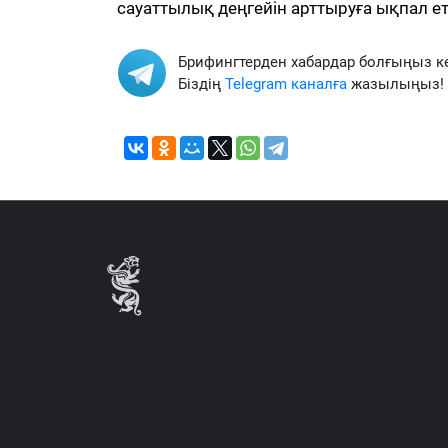
сауаттылық деңгейін арттыруға ықпал ет
Брифингтерден хабардар болғыңыз к
Біздің
Telegram каналға
жазылыңыз!