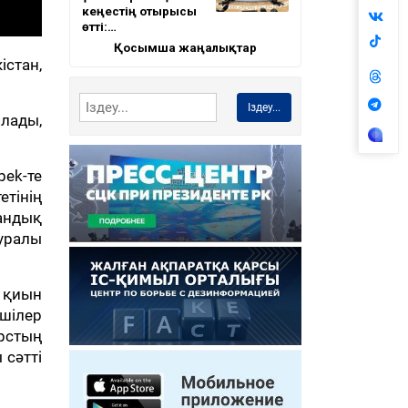
кеңестің отырысы
өтті:…
Қосымша жаңалықтар
стан,
Іздеу...
ялады,
bek-те
етінің
андық
уралы
ы қиын
кшілер
урстың
 сәтті