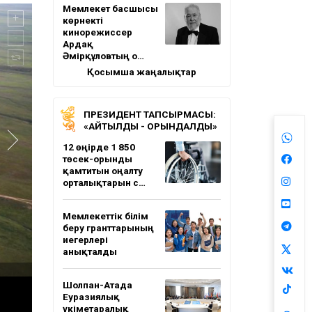
Мемлекет басшысы
көрнекті
кинорежиссер
Ардақ
Әмірқұловтың о…
Қосымша жаңалықтар
ПРЕЗИДЕНТ ТАПСЫРМАСЫ:
«АЙТЫЛДЫ - ОРЫНДАЛДЫ»
12 өңірде 1 850
төсек-орынды
қамтитын оңалту
орталықтарын с…
Мемлекеттік білім
беру гранттарының
иегерлері
анықталды
Шолпан-Атада
Еуразиялық
үкіметаралық