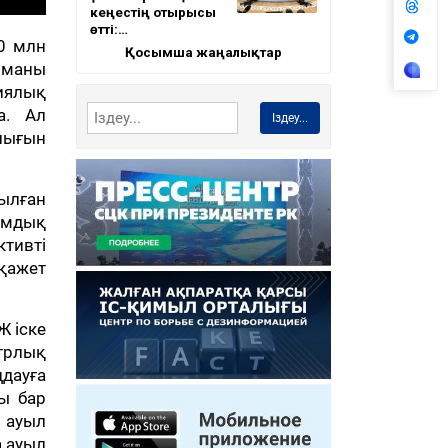
кеңестің отырысы
өтті:…
0 млн
Қосымша жаңалықтар
ырманы
иялық
а. Ал
Іздеу...
ылығын
рылған
ымдық
тивті
қажет
Ж іске
трлық
ңдауға
ы бар
қ ауыл
 ауыл