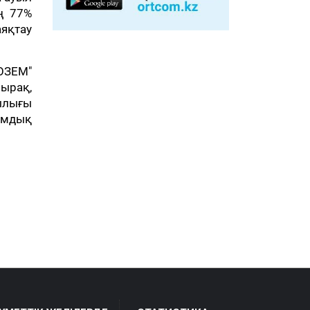
ң 77%
яқтау
ОЗЕМ"
ырақ,
ылығы
ымдық