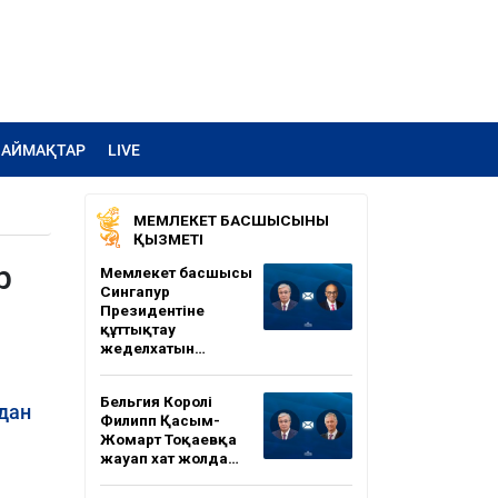
АЙМАҚТАР
LIVE
МЕМЛЕКЕТ БАСШЫСЫНЫҢ
ҚЫЗМЕТІ
р
Мемлекет басшысы
Сингапур
Президентіне
құттықтау
жеделхатын…
Бельгия Королі
ұдан
Филипп Қасым-
Жомарт Тоқаевқа
жауап хат жолда…