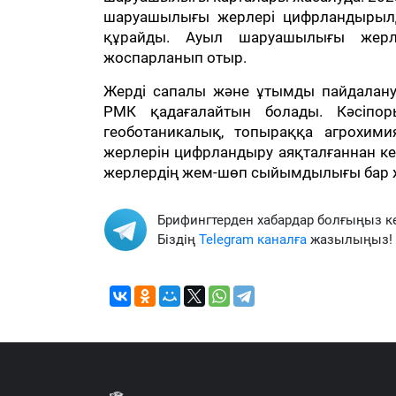
шаруашылығы жерлері цифрландырылд
құрайды. Ауыл шаруашылығы жерл
жоспарланып отыр.
Жерді сапалы және ұтымды пайдалану
РМК қадағалайтын болады. Кәсіпор
геоботаникалық, топыраққа агрохим
жерлерін цифрландыру аяқталғаннан 
жерлердің жем-шөп сыйымдылығы бар ж
Брифингтерден хабардар болғыңыз к
Біздің
Telegram каналға
жазылыңыз!