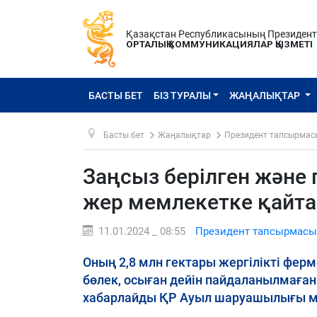
Қазақстан Республикасының Президен
ОРТАЛЫҚ КОММУНИКАЦИЯЛАР ҚЫЗМЕТІ
БАСТЫ БЕТ
БІЗ ТУРАЛЫ
ЖАҢАЛЫҚТАР
Басты бет
Жаңалықтар
Президент тапсырмас
Заңсыз берілген және
жер мемлекетке қайт
11.01.2024 _ 08:55
Президент тапсырмасы
Оның 2,8 млн гектары жергілікті ферм
бөлек, осыған дейін пайдаланылмаған 3
хабарлайды ҚР Ауыл шаруашылығы ми