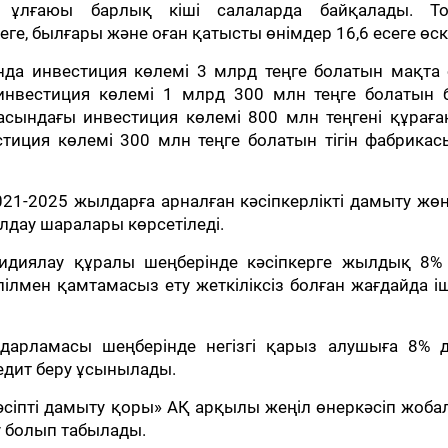
ың ұлғаюы барлық кіші салаларда байқалады. Т
сеге, былғары және оған қатысты өнімдер 16,6 есеге өск
да инвестиция көлемі 3 млрд теңге болатын мақта 
инвестиция көлемі 1 млрд 300 млн теңге болатын б
асындағы инвестиция көлемі 800 млн теңгені құраған
тиция көлемі 300 млн теңге болатын тігін фабрикас
21-2025 жылдарға арналған кәсіпкерлікті дамыту жөн
лдау шаралары көрсетіледі.
идиялау құралы шеңберінде кәсіпкерге жылдық 8% 
пілмен қамтамасыз ету жеткіліксіз болған жағдайда і
дарламасы шеңберінде негізгі қарыз алушыға 8% де
едит беру ұсынылады.
сіпті дамыту қоры» АҚ арқылы жеңіл өнеркәсіп жоб
болып табылады.