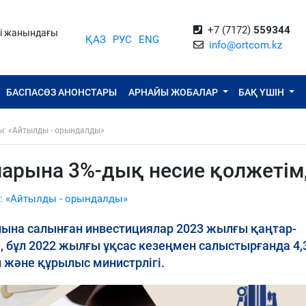
+7 (7172)
559344
ті жанындағы
ҚАЗ
РУС
ENG
info@ortcom.kz
БАСПАСӨЗ АНОНСТАРЫ
АРНАЙЫ ЖОБАЛАР
БАҚ ҮШІН
ы: «Айтылды - орындалды»
ларына 3%-дық несие қолжетім
: «Айтылды - орындалды»
талына салынған инвестициялар 2023 жылғы қаңтар-
, бұл 2022 жылғы ұқсас кезеңмен салыстырғанда 4,
 және құрылыс министрлігі.