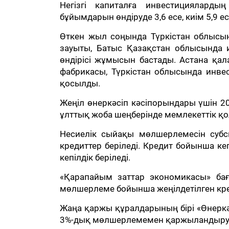
Негізгі капиталға инвестициялард
бұйымдарын өндіруде 3,6 есе, киім 5,9 е
Өткен жыл соңында Түркістан облысын
зауыты, Батыс Қазақстан облысында 
өндірісі жұмысын бастады. Астана қал
фабрикасы, Түркістан облысында инвес
қосылды.
Жеңіл өнеркәсіп кәсіпорындары үшін 20
ұлттық жоба шеңберінде мемлекеттік қо
Несиелік сыйақы мөлшерлемесін субс
кредиттер беріледі. Кредит бойынша ке
кепілдік беріледі.
«Қарапайым заттар экономикасы» бағ
мөлшерлеме бойынша жеңілдетілген кр
Жаңа қаржы құралдарының бірі «Өнеркә
3%-дық мөлшерлемемен қаржыландыру 