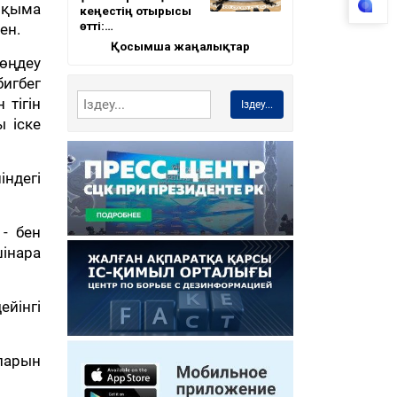
оқыма
кеңестің отырысы
өтті:…
ен.
Қосымша жаңалықтар
өңдеу
игбег
 тігін
Іздеу...
ы іске
індегі
- бен
шінара
йінгі
аларын