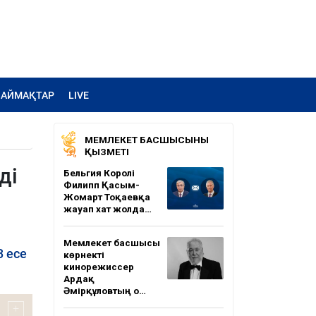
АЙМАҚТАР
LIVE
МЕМЛЕКЕТ БАСШЫСЫНЫҢ
ҚЫЗМЕТІ
ді
Бельгия Королі
Филипп Қасым-
Жомарт Тоқаевқа
жауап хат жолда…
Мемлекет басшысы
3 есе
көрнекті
кинорежиссер
Ардақ
Әмірқұловтың о…