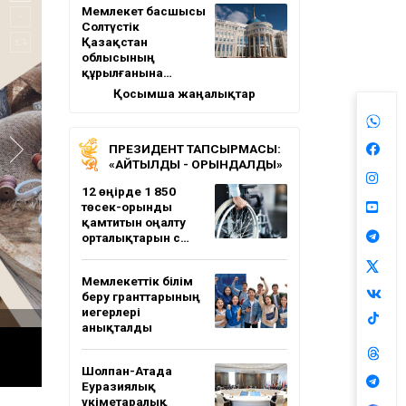
Мемлекет басшысы
Солтүстік
Қазақстан
облысының
құрылғанына…
Қосымша жаңалықтар
ПРЕЗИДЕНТ ТАПСЫРМАСЫ:
«АЙТЫЛДЫ - ОРЫНДАЛДЫ»
12 өңірде 1 850
төсек-орынды
қамтитын оңалту
орталықтарын с…
Мемлекеттік білім
беру гранттарының
иегерлері
анықталды
Шолпан-Атада
Еуразиялық
үкіметаралық