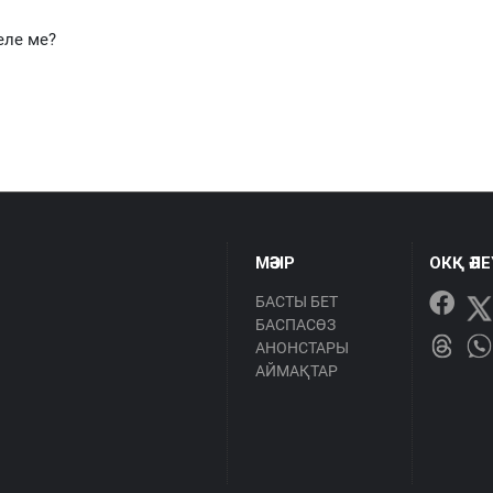
еле ме?
МӘЗІР
ОКҚ ӘЛ
БАСТЫ БЕТ
БАСПАСӨЗ
АНОНСТАРЫ
АЙМАҚТАР