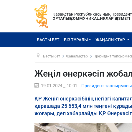
Қазақстан Республикасының Президен
ОРТАЛЫҚ КОММУНИКАЦИЯЛАР ҚЫЗМЕТІ
БАСТЫ БЕТ
БІЗ ТУРАЛЫ
ЖАҢАЛЫҚТАР
Басты бет
Жаңалықтар
Президент тапсырмас
Жеңіл өнеркәсіп жоба
19.01.2024 _ 10:01
Президент тапсырмасы
ҚР Жеңіл өнеркәсібінің негізгі капи
қарашада 25 653,4 млн теңгені құрады
жоғары, деп хабарлайды ҚР Өнеркәсіп