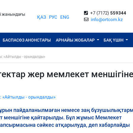
+7 (7172)
559344
ті жанындағы
ҚАЗ
РУС
ENG
info@ortcom.kz
БАСПАСӨЗ АНОНСТАРЫ
АРНАЙЫ ЖОБАЛАР
БАҚ ҮШІН
ы: «Айтылды - орындалды»
гектар жер мемлекет меншігін
: «Айтылды - орындалды»
 бұрын пайдаланылмаған немесе заң бұзушылықтар
кет меншігіне қайтарылды. Бұл жұмыс Мемлекет
псырмасына сәйкес атқарылуда, деп хабарлайды