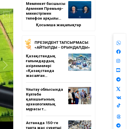
Мемлекет басшысы
Армения Премьер-
министрімен
телефон арқылы…
Қосымша жаңалықтар
ПРЕЗИДЕНТ ТАПСЫРМАСЫ:
«АЙТЫЛДЫ - ОРЫНДАЛДЫ»
Қазақстандық
ғалымдардың
әзірлемелері
«Қазақстанда
жасалған…
Ұлытау облысында
Күлтөбе
қалашығының
археологиялық
мұрасы т…
Астанада 150-ге
тарта жас суретші