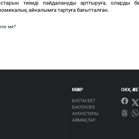
тарын тиімді пайдалануды арттыруға, оларды бө
омикалық айналымға тартуға бағытталған.
еле ме?
МӘЗІР
ОКҚ ӘЛ
БАСТЫ БЕТ
БАСПАСӨЗ
АНОНСТАРЫ
АЙМАҚТАР