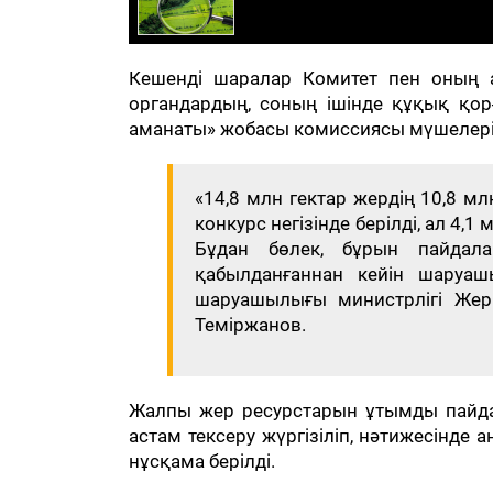
Кешенді шаралар Комитет пен оның а
органдардың, соның ішінде құқық қ
аманаты» жобасы комиссиясы мүшелерін
«14,8 млн гектар жердің 10,8 мл
конкурс негізінде берілді, ал 4,1
Бұдан бөлек, бұрын пайдал
қабылданғаннан кейін шаруаш
шаруашылығы министрлігі Жер 
Теміржанов.
Жалпы жер ресурстарын ұтымды пайдал
астам тексеру жүргізіліп, нәтижесінд
нұсқама берілді.