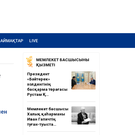
АЙМАҚТАР
LIVE
МЕМЛЕКЕТ БАСШЫСЫНЫҢ
ҚЫЗМЕТІ
е
Президент
«Бәйтерек»
холдингінің
басқарма төрағасы
Рустам Қ…
Мемлекет басшысы
мен
Халық қаһарманы
Иван Гапичтің
туған-туыста…