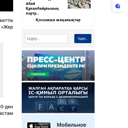
Абай
Құнанбайұлының
портр…
Қосымша жаңалықтар
еттік
 «Жер
Іздеу...
0-ден
 астам