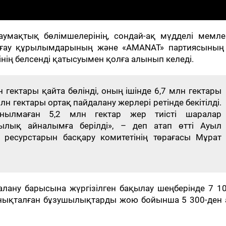
умақтық бөлімшелерінің, сондай-ақ мүдделі мемлек
орғау құрылымдарының және «AMANAT» партиясының
ің белсенді қатысуымен қолға алынып келеді.
н гектары қайта бөлінді, оның ішінде 6,7 млн гектары
 млн гектары ортақ пайдалану жерлері ретінде бекітілді.
анылмаған 5,2 млн гектар жер тиісті шаралар
ылық айналымға берілді», – деп атап өтті Ауыл
ресурстарын басқару комитетінің төрағасы Мұрат
ану барысына жүргізілген бақылау шеңберінде 7 10
е анықталған бұзушылықтарды жою бойынша 5 300-ден