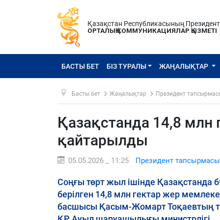
Қазақстан Республикасының Президен
ОРТАЛЫҚ КОММУНИКАЦИЯЛАР ҚЫЗМЕТІ
БАСТЫ БЕТ
БІЗ ТУРАЛЫ
ЖАҢАЛЫҚТАР
Басты бет
Жаңалықтар
Президент тапсырмас
Қазақстанда 14,8 млн 
қайтарылды
05.05.2026 _ 11:25
Президент тапсырмасы
Соңғы төрт жыл ішінде Қазақстанда
берілген 14,8 млн гектар жер мемле
басшысы Қасым-Жомарт Тоқаевтың та
ҚР Ауыл шаруашылығы министрлігі.