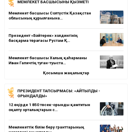
МЕМЛЕКЕТ БАСШЫСЫНЫҢ ҚЫЗМЕТІ
Мемлекет басшысы Солтүстік Қазақстан
облысының құрылғанына…
Президент «Бәйтерек» холдингінің
басқарма төрағасы Рустам Қ…
Мемлекет басшысы Халық қаһарманы
Иван Гапичтің туған-туыста…
Қосымша жаңалықтар
ПРЕЗИДЕНТ ТАПСЫРМАСЫ: «АЙТЫЛДЫ -
ОРЫНДАЛДЫ»
12 өңірде 1 850 төсек-орынды қамтитын
оңалту орталықтарын с…
Мемлекеттік білім беру гранттарының
иегерлері анықталды