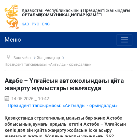
Қазақстан Республикасының Президенті жанындағы
ОРТАЛЫҚ КОММУНИКАЦИЯЛАР ҚЫЗМЕТІ
ҚАЗ
РУС
ENG
Меню
Басты бет
Жаңалықтар
Президент тапсырмасы: «Айтылды - орындалды»
Ақтөбе – Ұлғайсын автожолындағы қайта
жаңарту жұмыстары жалғасуда
14.05.2026 _ 10:42
Президент тапсырмасы: «Айтылды - орындалды»
Қазақстанда стратегиялық маңызы бар және Ақтөбе
облысының аумағы арқылы өтетін Ақтөбе – Ұлғайсын
көлік дәлізін қайта жаңарту жобасын іске асыру
жалғасып жатыр. Жолдың жалпы ұзындығы 262