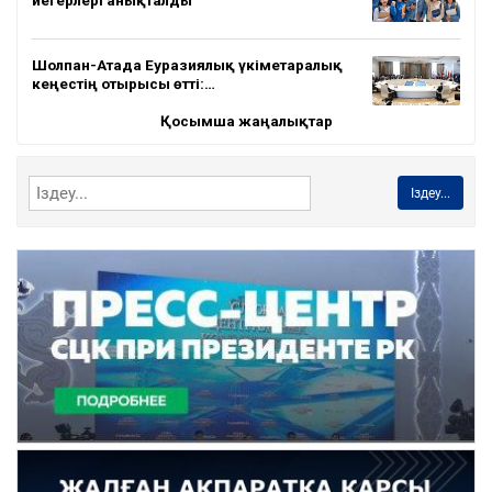
Шолпан-Атада Еуразиялық үкіметаралық
кеңестің отырысы өтті:…
Қосымша жаңалықтар
Іздеу...