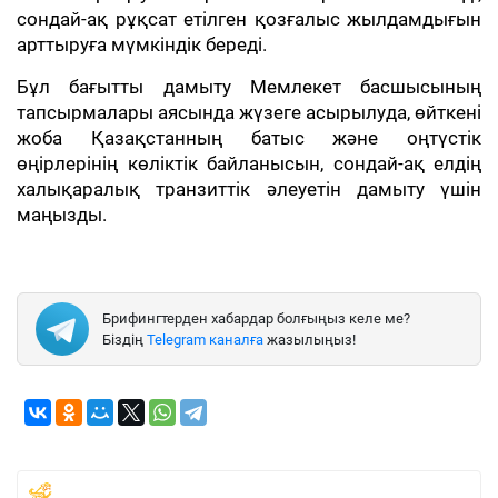
сондай-ақ рұқсат етілген қозғалыс жылдамдығын
арттыруға мүмкіндік береді.
Бұл бағытты дамыту Мемлекет басшысының
тапсырмалары аясында жүзеге асырылуда, өйткені
жоба Қазақстанның батыс және оңтүстік
өңірлерінің көліктік байланысын, сондай-ақ елдің
халықаралық транзиттік әлеуетін дамыту үшін
маңызды.
Брифингтерден хабардар болғыңыз келе ме?
Біздің
Telegram каналға
жазылыңыз!