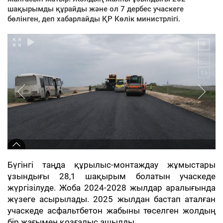
шақырымды құрайды және ол 7 дербес учаскеге
бөлінген, деп хабарлайды ҚР Көлік министрлігі.
Бүгінгі таңда құрылыс-монтаждау жұмыстары
ұзындығы 28,1 шақырым болатын учаскеде
жүргізілуде. Жоба 2024-2028 жылдар аралығында
жүзеге асырылады. 2025 жылдан бастап аталған
учаскеде асфальтбетон жабыны төселген жолдың
бір жағымен қозғалыс ашылды.