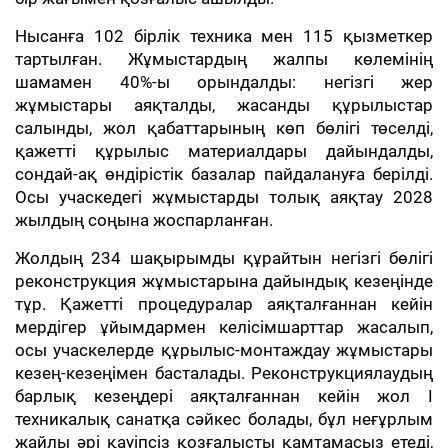
Нысанға 102 бірлік техника мен 115 қызметкер
тартылған. Жұмыстардың жалпы көлемінің
шамамен 40%-ы орындалды: негізгі жер
жұмыстары аяқталды, жасанды құрылыстар
салынды, жол қабаттарының көп бөлігі төселді,
қажетті құрылыс материалдары дайындалды,
сондай-ақ өндірістік базалар пайдалануға берілді.
Осы учаскедегі жұмыстарды толық аяқтау 2028
жылдың соңына жоспарланған.
Жолдың 234 шақырымды құрайтын негізгі бөлігі
реконструкция жұмыстарына дайындық кезеңінде
тұр. Қажетті процедуралар аяқталғаннан кейін
мердігер ұйымдармен келісімшарттар жасалып,
осы учаскелерде құрылыс-монтаждау жұмыстары
кезең-кезеңімен басталады. Реконструкциялаудың
барлық кезеңдері аяқталғаннан кейін жол I
техникалық санатқа сәйкес болады, бұл неғұрлым
жайлы әрі қауіпсіз қозғалысты қамтамасыз етеді,