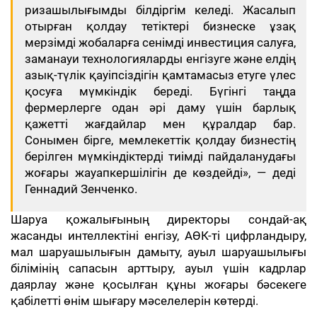
ризашылығымды білдіргім келеді. Жасалып
отырған қолдау тетіктері бизнеске ұзақ
мерзімді жобаларға сенімді инвестиция салуға,
заманауи технологияларды енгізуге және елдің
азық-түлік қауіпсіздігін қамтамасыз етуге үлес
қосуға мүмкіндік береді. Бүгінгі таңда
фермерлерге одан әрі даму үшін барлық
қажетті жағдайлар мен құралдар бар.
Сонымен бірге, мемлекеттік қолдау бизнестің
берілген мүмкіндіктерді тиімді пайдаланудағы
жоғары жауапкершілігін де көздейді», — деді
Геннадий Зенченко.
Шаруа қожалығының директоры сондай-ақ
жасанды интеллектіні енгізу, АӨК-ті цифрландыру,
мал шаруашылығын дамыту, ауыл шаруашылығы
білімінің сапасын арттыру, ауыл үшін кадрлар
даярлау және қосылған құны жоғары бәсекеге
қабілетті өнім шығару мәселелерін көтерді.