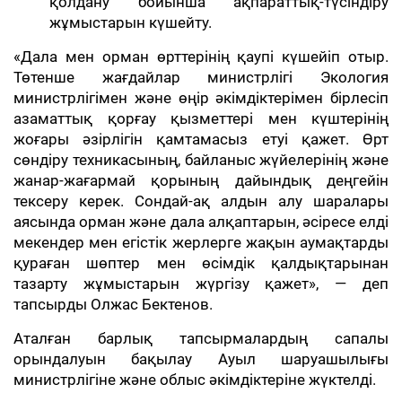
қолдану бойынша ақпараттық-түсіндіру
жұмыстарын күшейту.
«Дала мен орман өрттерінің қаупі күшейіп отыр.
Төтенше жағдайлар министрлігі Экология
министрлігімен және өңір әкімдіктерімен бірлесіп
азаматтық қорғау қызметтері мен күштерінің
жоғары әзірлігін қамтамасыз етуі қажет. Өрт
сөндіру техникасының, байланыс жүйелерінің және
жанар-жағармай қорының дайындық деңгейін
тексеру керек. Сондай-ақ алдын алу шаралары
аясында орман және дала алқаптарын, әсіресе елді
мекендер мен егістік жерлерге жақын аумақтарды
қураған шөптер мен өсімдік қалдықтарынан
тазарту жұмыстарын жүргізу қажет», — деп
тапсырды Олжас Бектенов.
Аталған барлық тапсырмалардың сапалы
орындалуын бақылау Ауыл шаруашылығы
министрлігіне және облыс әкімдіктеріне жүктелді.