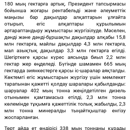
180 мың гектарға артық. Президент тапсырмасы
бойынша жоғары рентабельді және әлеуметтік
маңызы бар дақылдар алқаптарын ұлғайта
отырып, егіс алқаптары құрылымын
әртараптандыру жұмыстары жүргізілуде. Мәселен,
дәнді және дәнді-бұршақты дақылдар алқабы 15,8
млн гектарға, майлы дақылдар 4,3 млн гектарға,
мал азықтық дақылдар 3,3 млн гектарға егілді.
Шегірткеге қарсы күрес аясында биыл 2,2 млн
гектар жер өңделеді. Бүгінде шамамен 665 мың
гектарда зиянкестерге қарсы іс-шаралар аяқталды.
Көктемгі егіс жұмыстарын жүргізу үшін мемлекет
тарапынан қажетті қолдау шаралары қабылданды:
шаруалар 402 мың тонна жеңілдетілген дизель
отынымен қамтамасыз етілді, 2,3 млн тонна
көлемінде тұқымға қажеттілік толық жабылды, 2,3
млн тонна минералды тыңайтқыштар енгізу
жоспарланған.
Төрт айда ет өндірісі 338 мың тоннаны құрады