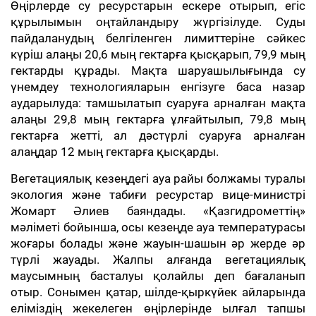
Өңірлерде су ресурстарын ескере отырып, егіс
құрылымын оңтайландыру жүргізілуде. Суды
пайдаланудың белгіленген лимиттеріне сәйкес
күріш алаңы 20,6 мың гектарға қысқарып, 79,9 мың
гектарды құрады. Мақта шаруашылығында су
үнемдеу технологияларын енгізуге баса назар
аударылуда: тамшылатып суаруға арналған мақта
алаңы 29,8 мың гектарға ұлғайтылып, 79,8 мың
гектарға жетті, ал дәстүрлі суаруға арналған
алаңдар 12 мың гектарға қысқарды.
Вегетациялық кезеңдегі ауа райы болжамы туралы
экология және табиғи ресурстар вице-министрі
Жомарт Әлиев баяндады. «Қазгидрометтің»
мәліметі бойынша, осы кезеңде ауа температурасы
жоғары болады және жауын-шашын әр жерде әр
түрлі жауады. Жалпы алғанда вегетациялық
маусымның басталуы қолайлы деп бағаланып
отыр. Сонымен қатар, шілде-қыркүйек айларында
еліміздің жекелеген өңірлерінде ылғал тапшы