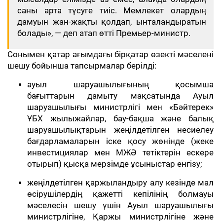
саны арта түсуге тиіс. Мемлекет олардың
дамуын жан-жақты қолдап, ынталандыратын
болады», — деп атап өтті Премьер-министр.
Сонымен қатар ағымдағы бірқатар өзекті мәселені
шешу бойынша тапсырмалар берілді:
ауыл шаруашылығының қосымша
бағыттарын дамыту мақсатында Ауыл
шаруашылығы министрлігі мен «Бәйтерек»
ҰБХ жылыжайлар, бау-бақша және балық
шаруашылықтарын жеңілдетілген несиелеу
бағдарламаларын іске қосу жөнінде (жеке
инвестициялар мен МЖӘ тетіктерін ескере
отырып) қысқа мерзімде ұсыныстар енгізу;
жеңілдетілген қаржыландыру алу кезінде мал
өсірушілердің қажетті кепілінің болмауы
мәселесін шешу үшін Ауыл шаруашылығы
министрлігіне, Қаржы министрлігіне және