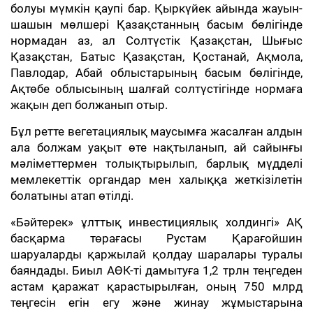
болуы мүмкін қаупі бар. Қыркүйек айында жауын-
шашын мөлшері Қазақстанның басым бөлігінде
нормадан аз, ал Солтүстік Қазақстан, Шығыс
Қазақстан, Батыс Қазақстан, Қостанай, Ақмола,
Павлодар, Абай облыстарының басым бөлігінде,
Ақтөбе облысының шалғай солтүстігінде нормаға
жақын деп болжанып отыр.
Бұл ретте вегетациялық маусымға жасалған алдын
ала болжам уақыт өте нақтыланып, ай сайынғы
мәліметтермен толықтырылып, барлық мүдделі
мемлекеттік органдар мен халыққа жеткізілетін
болатыны атап өтілді.
«Бәйтерек» ұлттық инвестициялық холдингі» АҚ
басқарма төрағасы Рустам Қарағойшин
шаруаларды қаржылай қолдау шаралары туралы
баяндады. Биыл АӨК-ті дамытуға 1,2 трлн теңгеден
астам қаражат қарастырылған, оның 750 млрд
теңгесін егін егу және жинау жұмыстарына