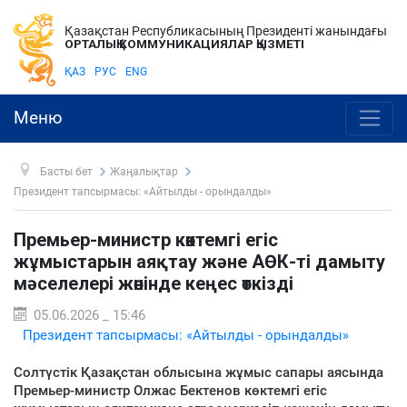
Қазақстан Республикасының Президенті жанындағы
ОРТАЛЫҚ КОММУНИКАЦИЯЛАР ҚЫЗМЕТІ
ҚАЗ
РУС
ENG
Меню
Басты бет
Жаңалықтар
Президент тапсырмасы: «Айтылды - орындалды»
Премьер-министр көктемгі егіс
жұмыстарын аяқтау және АӨК-ті дамыту
мәселелері жөнінде кеңес өткізді
05.06.2026 _ 15:46
Президент тапсырмасы: «Айтылды - орындалды»
Солтүстік Қазақстан облысына жұмыс сапары аясында
Премьер-министр Олжас Бектенов көктемгі егіс