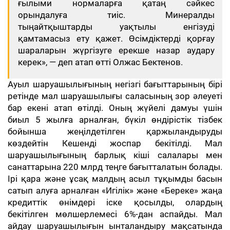
ғылыми нормаларға қатаң сәйкес
орындалуға тиіс. Минералды
тыңайтқыштарды уақтылы енгізуді
қамтамасыз ету қажет. Өсімдіктерді қорғау
шараларын жүргізуге ерекше назар аудару
керек», — деп атап өтті Олжас Бектенов.
Ауыл шаруашылығының негізгі бағыттарының бірі
ретінде мал шаруашылығы саласының зор әлеуеті
бар екені атап өтілді. Оның жүйелі дамуы үшін
биыл 5 жылға арналған, бүкіл өндірістік тізбек
бойынша жеңілдетілген қаржыландыруды
көздейтін Кешенді жоспар бекітілді. Мал
шаруашылығының барлық кіші салалары мен
санаттарына 220 млрд теңге бағытталатын болады.
Ірі қара және ұсақ малдың асыл тұқымды басын
сатып алуға арналған «Игілік» және «Береке» жаңа
кредиттік өнімдері іске қосылды, олардың
бекітілген мөлшерлемесі 6%-дан аспайды. Мал
айдау шаруашылығын ынталандыру мақсатында