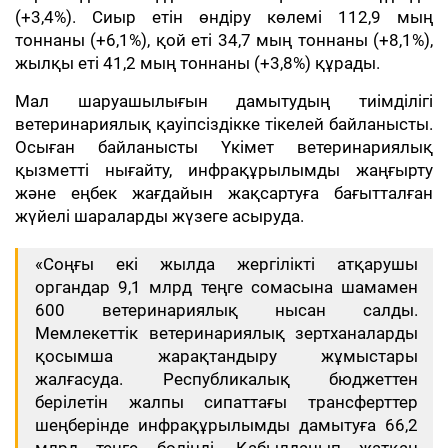
(+3,4%). Сиыр етін өндіру көлемі 112,9 мың
тоннаны (+6,1%), қой еті 34,7 мың тоннаны (+8,1%),
жылқы еті 41,2 мың тоннаны (+3,8%) құрады.
Мал шаруашылығын дамытудың тиімділігі
ветеринариялық қауіпсіздікке тікелей байланысты.
Осыған байланысты Үкімет ветеринариялық
қызметті нығайту, инфрақұрылымды жаңғырту
және еңбек жағдайын жақсартуға бағытталған
жүйелі шараларды жүзеге асыруда.
«Соңғы екі жылда жергілікті атқарушы
органдар 9,1 млрд теңге сомасына шамамен
600 ветеринариялық нысан салды.
Мемлекеттік ветеринариялық зертханаларды
қосымша жарақтандыру жұмыстары
жалғасуда. Республикалық бюджеттен
берілетін жалпы сипаттағы трансферттер
шеңберінде инфрақұрылымды дамытуға 66,2