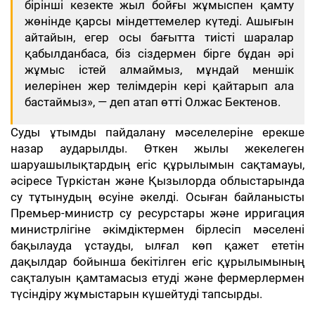
бірінші кезекте жыл бойғы жұмыспен қамту
жөнінде қарсы міндеттемелер күтеді. Ашығын
айтайын, егер осы бағытта тиісті шаралар
қабылданбаса, біз сіздермен бірге бұдан әрі
жұмыс істей алмаймыз, мұндай меншік
иелерінен жер телімдерін кері қайтарып ала
бастаймыз», — деп атап өтті Олжас Бектенов.
Суды ұтымды пайдалану мәселелеріне ерекше
назар аударылды. Өткен жылы жекелеген
шаруашылықтардың егіс құрылымын сақтамауы,
әсіресе Түркістан және Қызылорда облыстарында
су тұтынудың өсуіне әкелді. Осыған байланысты
Премьер-министр су ресурстары және ирригация
министрлігіне әкімдіктермен бірлесіп мәселені
бақылауда ұстауды, ылғал көп қажет ететін
дақылдар бойынша бекітілген егіс құрылымының
сақталуын қамтамасыз етуді және фермерлермен
түсіндіру жұмыстарын күшейтуді тапсырды.