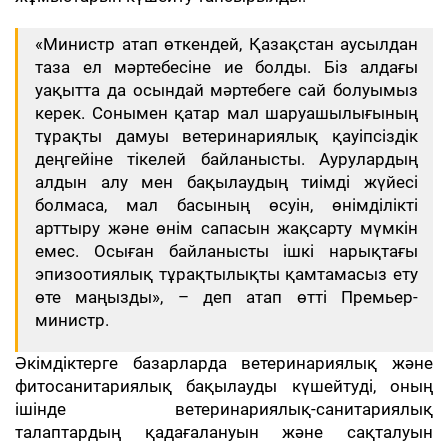
«Министр атап өткендей, Қазақстан аусылдан
таза ел мәртебесіне ие болды. Біз алдағы
уақытта да осындай мәртебеге сай болуымыз
керек. Сонымен қатар мал шаруашылығының
тұрақты дамуы ветеринариялық қауіпсіздік
деңгейіне тікелей байланысты. Аурулардың
алдын алу мен бақылаудың тиімді жүйесі
болмаса, мал басының өсуін, өнімділікті
арттыру және өнім сапасын жақсарту мүмкін
емес. Осыған байланысты ішкі нарықтағы
эпизоотиялық тұрақтылықты қамтамасыз ету
өте маңызды», – деп атап өтті Премьер-
министр.
Әкімдіктерге базарларда ветеринариялық және
фитосанитариялық бақылауды күшейтуді, оның
ішінде ветеринариялық-санитариялық
талаптардың қадағалануын және сақталуын