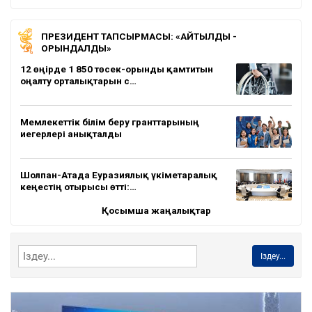
ПРЕЗИДЕНТ ТАПСЫРМАСЫ: «АЙТЫЛДЫ -
ОРЫНДАЛДЫ»
12 өңірде 1 850 төсек-орынды қамтитын
оңалту орталықтарын с…
Мемлекеттік білім беру гранттарының
иегерлері анықталды
Шолпан-Атада Еуразиялық үкіметаралық
кеңестің отырысы өтті:…
Қосымша жаңалықтар
Іздеу...