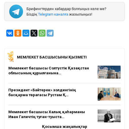
Брифингтерден хабардар болғыңыз келе ме?
Біздің
Telegram каналға
жазылыңыз!
МЕМЛЕКЕТ БАСШЫСЫНЫҢ ҚЫЗМЕТІ
Мемлекет басшысы Солтүстік Қазақстан
облысының құрылғанына…
Президент «Бәйтерек» холдингінің
басқарма төрағасы Рустам Қ…
Мемлекет басшысы Халық қаһарманы
Иван Гапичтің туған-туыста…
Қосымша жаңалықтар