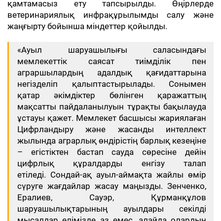
қамтамасыз ету тапсырылды. Өңірлерде
ветеринариялық инфрақұрылымды салу және
жаңғырту бойынша міндеттер қойылды.
«Ауыл шаруашылығы саласындағы
мемлекеттік саясат тиімділік пен
аграршылардың адалдық қағидаттарына
негізделіп қалыптастырылады. Сонымен
қатар әкімдіктер бөлінген қаражаттың
мақсатты пайдаланылуын тұрақты бақылауда
ұстауы қажет. Мемлекет басшысы жариялаған
Цифрландыру және жасанды интеллект
жылында аграрлық өндірістің барлық кезеңіне
– егістіктен бастап сауда сөресіне дейін
цифрлық құралдарды енгізу талап
етіледі. Сондай-ақ ауыл-аймақта жайлы өмір
сүруге жағдайлар жасау маңызды. Зенченко,
Ералиев, Сауэр, Құрманқұлов
шаруашылықтарының ауылдары секілді
мысалдар елімізде аз емес, алайда олардың