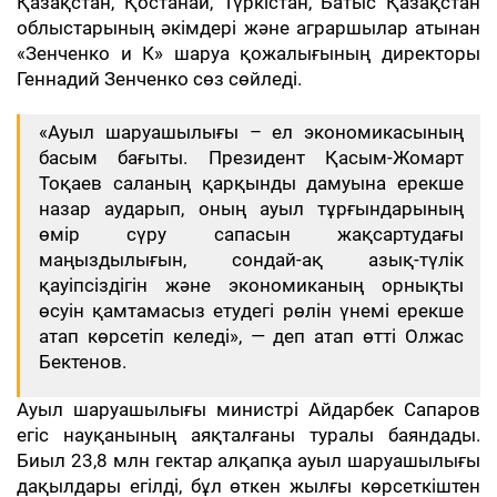
Қазақстан, Қостанай, Түркістан, Батыс Қазақстан
облыстарының әкімдері және аграршылар атынан
«Зенченко и К» шаруа қожалығының директоры
Геннадий Зенченко сөз сөйледі.
«Ауыл шаруашылығы – ел экономикасының
басым бағыты. Президент Қасым-Жомарт
Тоқаев саланың қарқынды дамуына ерекше
назар аударып, оның ауыл тұрғындарының
өмір сүру сапасын жақсартудағы
маңыздылығын, сондай-ақ азық-түлік
қауіпсіздігін және экономиканың орнықты
өсуін қамтамасыз етудегі рөлін үнемі ерекше
атап көрсетіп келеді», — деп атап өтті Олжас
Бектенов.
Ауыл шаруашылығы министрі Айдарбек Сапаров
егіс науқанының аяқталғаны туралы баяндады.
Биыл 23,8 млн гектар алқапқа ауыл шаруашылығы
дақылдары егілді, бұл өткен жылғы көрсеткіштен