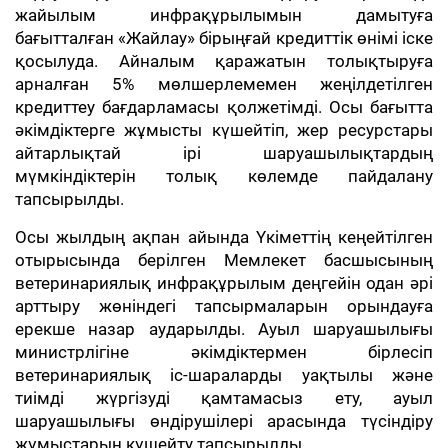
жайылым инфрақұрылымын дамытуға
бағытталған «Жайлау» бірыңғай кредиттік өнімі іске
қосылуда. Айналым қаражатын толықтыруға
арналған 5% мөлшерлемемен жеңілдетілген
кредиттеу бағдарламасы қолжетімді. Осы бағытта
әкімдіктерге жұмысты күшейтіп, жер ресурстары
айтарлықтай ірі шаруашылықтардың
мүмкіндіктерін толық көлемде пайдалану
тапсырылды.
Осы жылдың ақпан айында Үкіметтің кеңейтілген
отырысында берілген Мемлекет басшысының
ветеринариялық инфрақұрылым деңгейін одан әрі
арттыру жөніндегі тапсырмаларын орындауға
ерекше назар аударылды. Ауыл шаруашылығы
министрлігіне әкімдіктермен бірлесіп
ветеринариялық іс-шараларды уақтылы және
тиімді жүргізуді қамтамасыз ету, ауыл
шаруашылығы өндірушілері арасында түсіндіру
жұмыстарын күшейту тапсырылды.