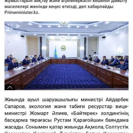
жұмыстарын аяқтау және агроөнеркәсіп кешенін дамыту
мәселелері жөнінде кеңес өткізді, деп хабарлайды
Primeminister.kz.
Жиында ауыл шаруашылығы министрі Айдарбек
Сапаров, экология және табиғи ресурстар вице-
министрі Жомарт Әлиев, «Бәйтерек» холдингінің
басқарма төрағасы Рустам Қарағойшин баяндама
жасады. Сонымен қатар жиында Ақмола, Солтүстік