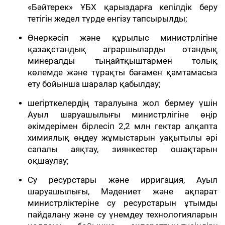
«Бәйтерек» ҰБХ қарыздарға кепілдік беру
тетігін жедел түрде енгізу тапсырылды;
Өнеркәсіп және құрылыс министрлігіне
қазақстандық аграршыларды отандық
минералды тыңайтқыштармен толық
көлемде және тұрақты бағамен қамтамасыз
ету бойынша шаралар қабылдау;
шегірткелердің таралуына жол бермеу үшін
Ауыл шаруашылығы министрлігіне өңір
әкімдерімен бірлесіп 2,2 млн гектар алқапта
химиялық өңдеу жұмыстарын уақытылы әрі
сапалы аяқтау, зиянкестер ошақтарын
оқшаулау;
Су ресурстары және ирригация, Ауыл
шаруашылығы, Мәдениет және ақпарат
министрліктеріне су ресурстарын ұтымды
пайдалану және су үнемдеу технологияларын