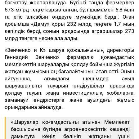
бағыттау жоспарлануда. Бүгінгі таңда фермерлер
573 млрд теңге қарыз алған, бұл шамамен 6,8 млн
га егіс алқабын өңдеуге мүмкіндік берді. Оған
қосымша «Даму» қоры 232 млрд теңгеге 1,7 мың
кепілдік берді, соның арқасында аграршылар 273
млрд теңгеге несие ала алды.
«Зенченко и К» шаруа қожалығының директоры
Геннадий Зенченко фермерлік қоғамдастық
мемлекеттің шаруаларды қолдау бойынша жүргізіп
жатқан жұмысын оң бағалайтынын атап өтті. Оның
айтуынша, ағымдағы шешімдер ауыл
шаруашылығы тауарын өндірушілер арасында
қолдау тауып, жаңа инвестициялық жобаларға,
заманауи өндірістерге және ауылдағы жұмыс
орындарына айналуда.
«Шаруалар қоғамдастығы атынан Мемлекет
басшысына бүгінде агроөнеркәсіптік кешенді
дамытуға көңіл бөлініп жатқаны үшін