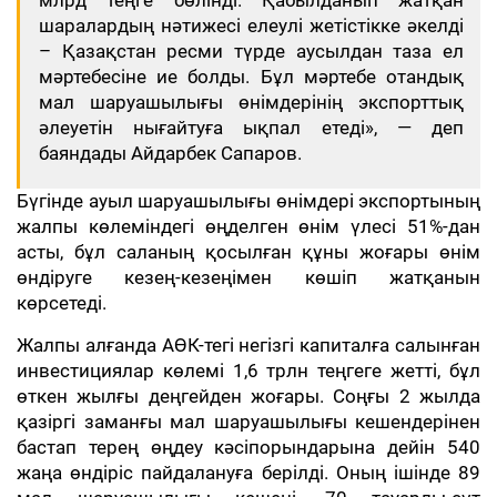
млрд теңге бөлінді. Қабылданып жатқан
шаралардың нәтижесі елеулі жетістікке әкелді
– Қазақстан ресми түрде аусылдан таза ел
мәртебесіне ие болды. Бұл мәртебе отандық
мал шаруашылығы өнімдерінің экспорттық
әлеуетін нығайтуға ықпал етеді», — деп
баяндады Айдарбек Сапаров.
Бүгінде ауыл шаруашылығы өнімдері экспортының
жалпы көлеміндегі өңделген өнім үлесі 51%-дан
асты, бұл саланың қосылған құны жоғары өнім
өндіруге кезең-кезеңімен көшіп жатқанын
көрсетеді.
Жалпы алғанда АӨК-тегі негізгі капиталға салынған
инвестициялар көлемі 1,6 трлн теңгеге жетті, бұл
өткен жылғы деңгейден жоғары. Соңғы 2 жылда
қазіргі заманғы мал шаруашылығы кешендерінен
бастап терең өңдеу кәсіпорындарына дейін 540
жаңа өндіріс пайдалануға берілді. Оның ішінде 89