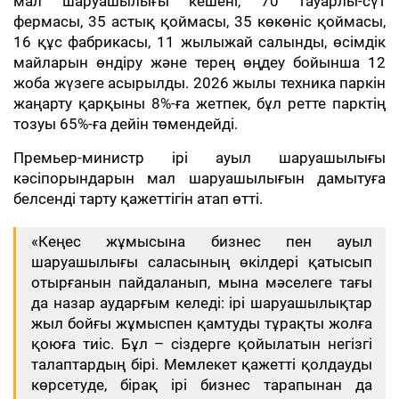
мал шаруашылығы кешені, 70 тауарлы-сүт
фермасы, 35 астық қоймасы, 35 көкөніс қоймасы,
16 құс фабрикасы, 11 жылыжай салынды, өсімдік
майларын өндіру және терең өңдеу бойынша 12
жоба жүзеге асырылды. 2026 жылы техника паркін
жаңарту қарқыны 8%-ға жетпек, бұл ретте парктің
тозуы 65%-ға дейін төмендейді.
Премьер-министр ірі ауыл шаруашылығы
кәсіпорындарын мал шаруашылығын дамытуға
белсенді тарту қажеттігін атап өтті.
«Кеңес жұмысына бизнес пен ауыл
шаруашылығы саласының өкілдері қатысып
отырғанын пайдаланып, мына мәселеге тағы
да назар аударғым келеді: ірі шаруашылықтар
жыл бойғы жұмыспен қамтуды тұрақты жолға
қоюға тиіс. Бұл – сіздерге қойылатын негізгі
талаптардың бірі. Мемлекет қажетті қолдауды
көрсетуде, бірақ ірі бизнес тарапынан да