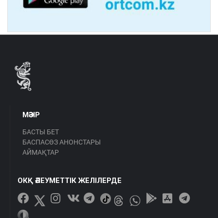
МӘЗІР
БАСТЫ БЕТ
БАСПАСӨЗ АНОНСТАРЫ
АЙМАҚТАР
ОКҚ ӘЛЕУМЕТТІК ЖЕЛІЛЕРДЕ