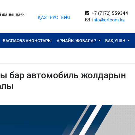
+7 (7172)
559344
ті жанындағы
ҚАЗ
РУС
ENG
info@ortcom.kz
БАСПАСӨЗ АНОНСТАРЫ
АРНАЙЫ ЖОБАЛАР
БАҚ ҮШІН
ы бар автомобиль жолдарын
алы