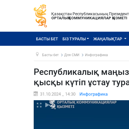
Қазақстан Республикасының Президен
ОРТАЛЫҚ КОММУНИКАЦИЯЛАР ҚЫЗМЕТІ
БАСТЫ БЕТ
БІЗ ТУРАЛЫ
ЖАҢАЛЫҚТАР
Басты бет
Для СМИ
Инфографика
Республикалық маңыз
қысқы күтіп ұстау тур
31.10.2024 _ 14:30
Инфографика