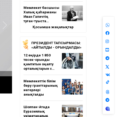
Мемлекет басшысы
Халық қаһарманы
Иван Гапичтің
туған-туыста…
Қосымша жаңалықтар
ПРЕЗИДЕНТ ТАПСЫРМАСЫ:
«АЙТЫЛДЫ - ОРЫНДАЛДЫ»
12 өңірде 1 850
төсек-орынды
қамтитын оңалту
орталықтарын с…
Мемлекеттік білім
беру гранттарының
иегерлері
анықталды
Шолпан-Атада
Еуразиялық
үкіметаралық