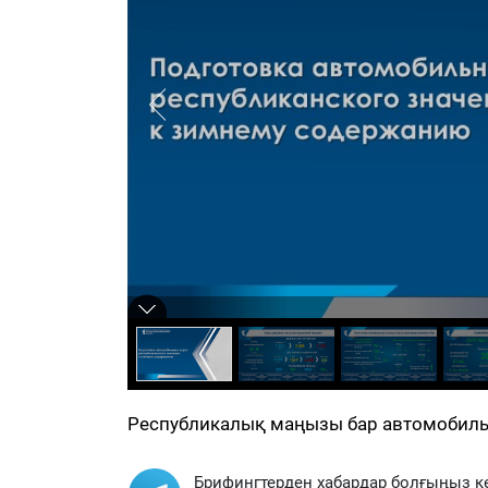
Республикалық маңызы бар автомобиль 
Брифингтерден хабардар болғыңыз к