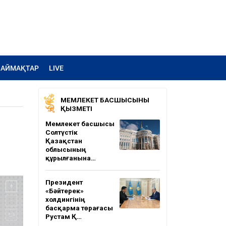
АЙМАҚТАР
LIVE
МЕМЛЕКЕТ БАСШЫСЫНЫҢ
ҚЫЗМЕТІ
Мемлекет басшысы
Солтүстік
Қазақстан
облысының
құрылғанына…
Президент
«Бәйтерек»
холдингінің
басқарма төрағасы
Рустам Қ…