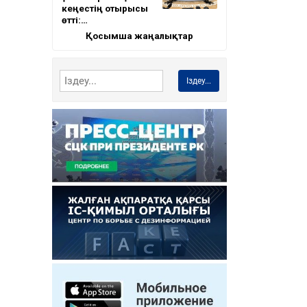
кеңестің отырысы
өтті:…
Қосымша жаңалықтар
Іздеу...