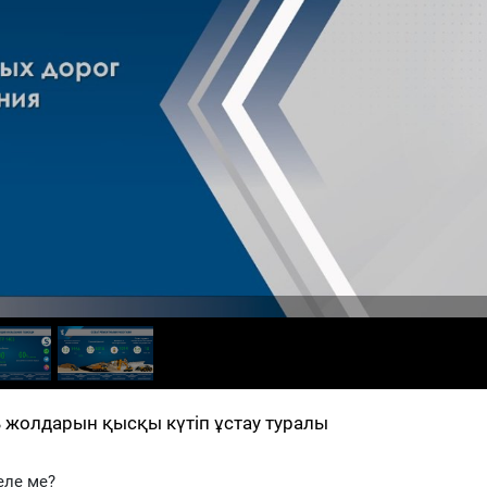
жолдарын қысқы күтіп ұстау туралы
еле ме?