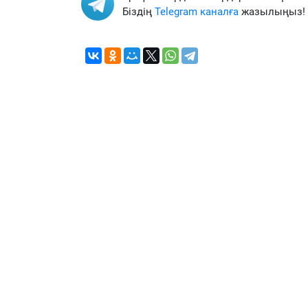
Біздің
Telegram каналға
жазылыңыз!