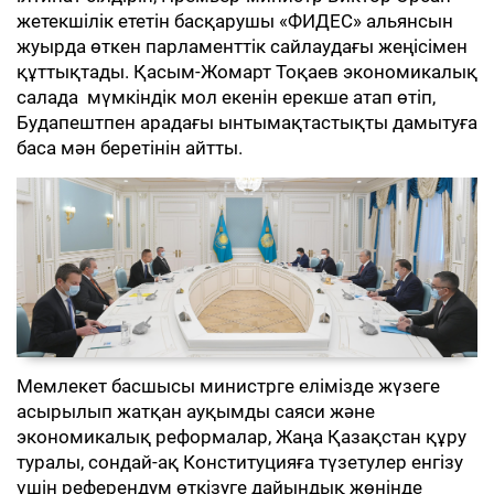
жетекшілік ететін басқарушы «ФИДЕС» альянсын
жуырда өткен парламенттік сайлаудағы жеңісімен
құттықтады. Қасым-Жомарт Тоқаев экономикалық
салада мүмкіндік мол екенін ерекше атап өтіп,
Будапештпен арадағы ынтымақтастықты дамытуға
баса мән беретінін айтты.
Мемлекет басшысы министрге елімізде жүзеге
асырылып жатқан ауқымды саяси және
экономикалық реформалар, Жаңа Қазақстан құру
туралы, сондай-ақ Конституцияға түзетулер енгізу
үшін референдум өткізуге дайындық жөнінде