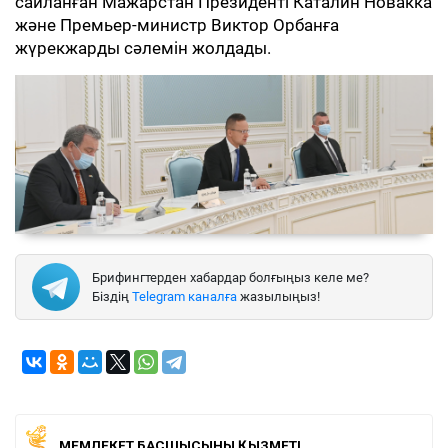
сайланған Мажарстан Президенті Каталин Новакка
және Премьер-министр Виктор Орбанға
жүрекжарды сәлемін жолдады.
Брифингтерден хабардар болғыңыз келе ме?
Біздің
Telegram каналға
жазылыңыз!
МЕМЛЕКЕТ БАСШЫСЫНЫҢ ҚЫЗМЕТІ