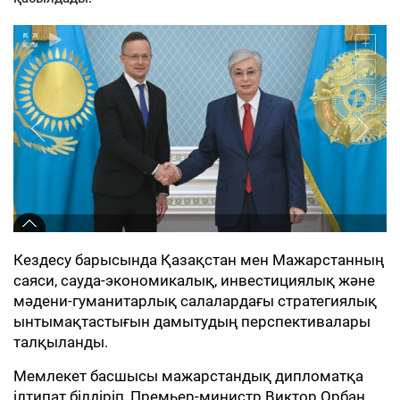
Кездесу барысында Қазақстан мен Мажарстанның
саяси, сауда-экономикалық, инвестициялық және
мәдени-гуманитарлық салалардағы стратегиялық
ынтымақтастығын дамытудың перспективалары
талқыланды.
Мемлекет басшысы мажарстандық дипломатқа
ілтипат білдіріп, Премьер-министр Виктор Орбан