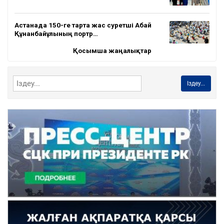
Астанада 150-ге тарта жас суретші Абай
Құнанбайұлының портр…
Қосымша жаңалықтар
Іздеу...