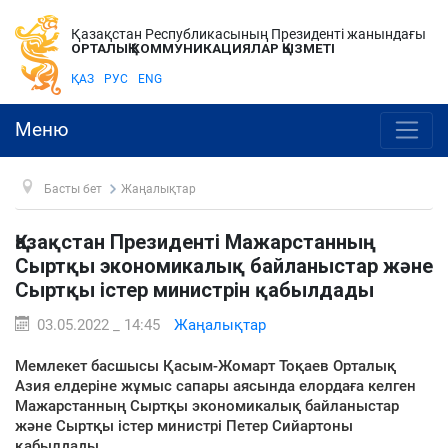
Қазақстан Республикасының Президенті жанындағы
ОРТАЛЫҚ КОММУНИКАЦИЯЛАР ҚЫЗМЕТІ
ҚАЗ
РУС
ENG
Меню
Басты бет
Жаңалықтар
Қазақстан Президенті Мажарстанның
Сыртқы экономикалық байланыстар және
Сыртқы істер министрін қабылдады
03.05.2022 _ 14:45
Жаңалықтар
Мемлекет басшысы Қасым-Жомарт Тоқаев Орталық
Азия елдеріне жұмыс сапары аясында елордаға келген
Мажарстанның Сыртқы экономикалық байланыстар
және Сыртқы істер министрі Петер Сийартоны
қабылдады.