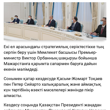
Екі ел арасындағы стратегиялық серіктестікке тың
серпін беру үшін Мемлекет басшысы Премьер-
министр Виктор Орбанның шақыруы бойынша
Мажарстанға қарымта сапармен баруға дайын
екенін мәлімдеді.
Сонымен қатар кездесуде Қасым-Жомарт Тоқаев
пен Петер Сийарто халықаралық және аймақтық
күн тәртібінің өзекті мәселелері жөнінде пікір
алмасты.
Кездесу соңында Қазақстан Президенті жаңадан