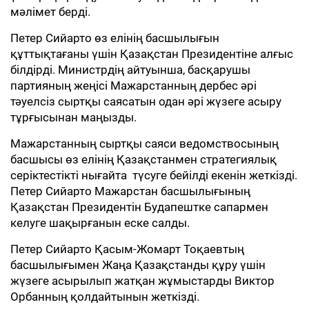
мәлімет берді.
Петер Сийарто өз елінің басшылығын
құттықтағаны үшін Қазақстан Президентіне алғыс
білдірді. Министрдің айтуынша, басқарушы
партияның жеңісі Мажарстанның дербес әрі
тәуелсіз сыртқы саясатын одан әрі жүзеге асыру
тұрғысынан маңызды.
Мажарстанның сыртқы саяси ведомствосының
басшысы өз елінің Қазақстанмен стратегиялық
серіктестікті нығайта түсуге бейілді екенін жеткізді.
Петер Сийарто Мажарстан басшылығының
Қазақстан Президентін Будапештке сапармен
келуге шақырғанын еске салды.
Петер Сийарто Қасым-Жомарт Тоқаевтың
басшылығымен Жаңа Қазақстанды құру үшін
жүзеге асырылып жатқан жұмыстарды Виктор
Орбанның қолдайтынын жеткізді.