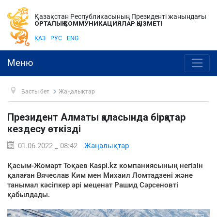
Қазақстан Республикасының Президенті жанындағы
ОРТАЛЫҚ КОММУНИКАЦИЯЛАР ҚЫЗМЕТІ
ҚАЗ
РУС
ENG
Меню
Басты бет
Жаңалықтар
Президент Алматы қаласында бірқатар
кездесу өткізді
01.06.2022 _ 08:42
Жаңалықтар
Қасым-Жомарт Тоқаев Kaspi.kz компаниясының негізін
қалаған Вячеслав Ким мен Михаил Ломтадзені және
танымал кәсіпкер әрі меценат Рашид Сәрсеновті
қабылдады.