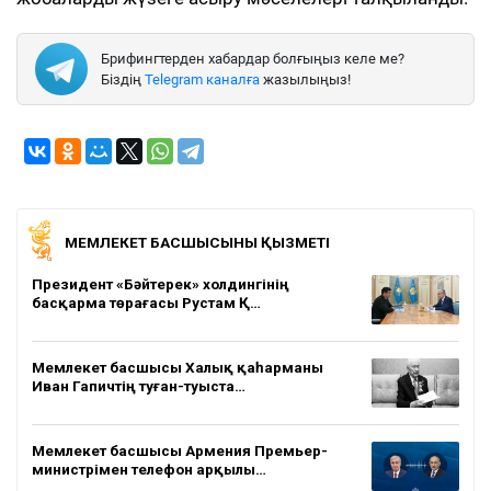
Брифингтерден хабардар болғыңыз келе ме?
Біздің
Telegram каналға
жазылыңыз!
МЕМЛЕКЕТ БАСШЫСЫНЫҢ ҚЫЗМЕТІ
Президент «Бәйтерек» холдингінің
басқарма төрағасы Рустам Қ…
Мемлекет басшысы Халық қаһарманы
Иван Гапичтің туған-туыста…
Мемлекет басшысы Армения Премьер-
министрімен телефон арқылы…