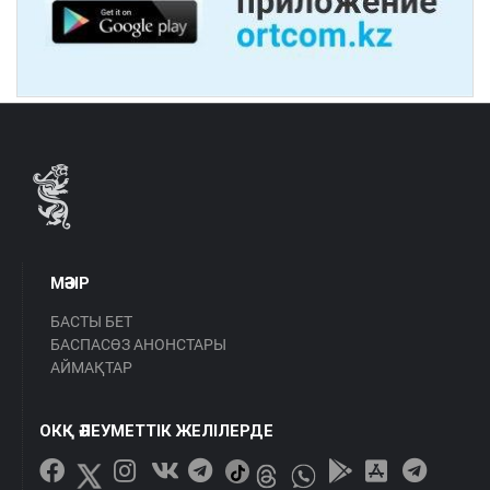
МӘЗІР
БАСТЫ БЕТ
БАСПАСӨЗ АНОНСТАРЫ
АЙМАҚТАР
ОКҚ ӘЛЕУМЕТТІК ЖЕЛІЛЕРДЕ