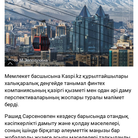
Фото М.Золотухина
Мемлекет басшысына Kaspi.kz құрылтайшылары
халықаралық деңгейде танымал финтех
компаниясының қазіргі қызметі мен одан әрі даму
перспективаларының жоспары туралы мәлімет
берді.
Рашид Сәрсеновпен кездесу барысында отандық
кәсіпкерлікті дамыту және қолдау мәселелері,
соның ішінде бірқатар әлеуметтік маңызы бар
жобаларды жүзеге асыру мәселелері талқыланды.