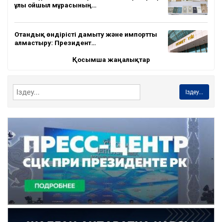
ұлы ойшыл мұрасының…
Отандық өндірісті дамыту және импортты
алмастыру: Президент…
Қосымша жаңалықтар
Іздеу...