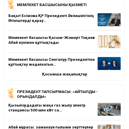
МЕМЛЕКЕТ БАСШЫСЫНЫҢ ҚЫЗМЕТІ
Бақыт Есімова ҚР Президенті Әкімшілігінің
Өтініштерді қарау…
Мемлекет басшысы Қасым-Жомарт Тоқаев
Абай күнімен құттықтады
Мемлекет басшысы Сингапур Президентіне
құттықтау жеделхатын…
Қосымша жаңалықтар
ПРЕЗИДЕНТ ТАПСЫРМАСЫ: «АЙТЫЛДЫ -
ОРЫНДАЛДЫ»
Қызылордадағы жаңа газ жылу электр
станциясы 500 млн кВт·са…
Абай мұрасы: заманауи ғылыми зерттеулер