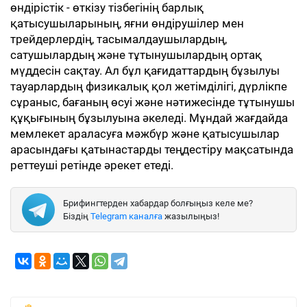
өндірістік - өткізу тізбегінің барлық
қатысушыларының, яғни өндірушілер мен
трейдерлердің, тасымалдаушылардың,
сатушылардың және тұтынушылардың ортақ
мүддесін сақтау. Ал бұл қағидаттардың бұзылуы
тауарлардың физикалық қол жетімділігі, дүрлікпе
сұраныс, бағаның өсуі және нәтижесінде тұтынушы
құқығының бұзылуына әкеледі. Мұндай жағдайда
мемлекет араласуға мәжбүр және қатысушылар
арасындағы қатынастарды теңдестіру мақсатында
реттеуші ретінде әрекет етеді.
Брифингтерден хабардар болғыңыз келе ме?
Біздің
Telegram каналға
жазылыңыз!