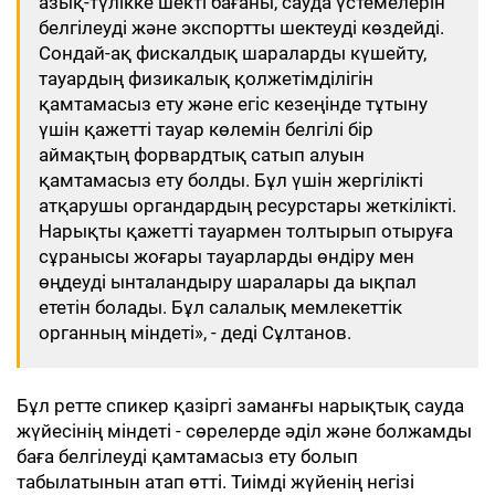
азық-түлікке шекті бағаны, сауда үстемелерін
белгілеуді және экспортты шектеуді көздейді.
Сондай-ақ фискалдық шараларды күшейту,
тауардың физикалық қолжетімділігін
қамтамасыз ету және егіс кезеңінде тұтыну
үшін қажетті тауар көлемін белгілі бір
аймақтың форвардтық сатып алуын
қамтамасыз ету болды. Бұл үшін жергілікті
атқарушы органдардың ресурстары жеткілікті.
Нарықты қажетті тауармен толтырып отыруға
сұранысы жоғары тауарларды өндіру мен
өңдеуді ынталандыру шаралары да ықпал
ететін болады. Бұл салалық мемлекеттік
органның міндеті», - деді Сұлтанов.
Бұл ретте спикер қазіргі заманғы нарықтық сауда
жүйесінің міндеті - сөрелерде әділ және болжамды
баға белгілеуді қамтамасыз ету болып
табылатынын атап өтті. Тиімді жүйенің негізі