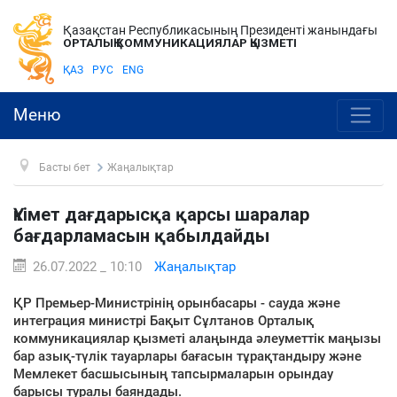
Қазақстан Республикасының Президенті жанындағы
ОРТАЛЫҚ КОММУНИКАЦИЯЛАР ҚЫЗМЕТІ
ҚАЗ
РУС
ENG
Меню
Басты бет
Жаңалықтар
Үкімет дағдарысқа қарсы шаралар
бағдарламасын қабылдайды
26.07.2022 _ 10:10
Жаңалықтар
ҚР Премьер-Министрінің орынбасары - сауда және
интеграция министрі Бақыт Сұлтанов Орталық
коммуникациялар қызметі алаңында әлеуметтік маңызы
бар азық-түлік тауарлары бағасын тұрақтандыру және
Мемлекет басшысының тапсырмаларын орындау
барысы туралы баяндады.