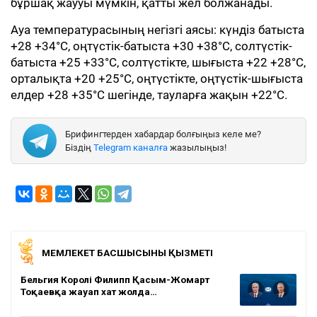
бұршақ жаууы мүмкін, қатты жел болжанады.
Ауа температурасының негізгі аясы: күндіз батыста
+28 +34°С, оңтүстік-батыста +30 +38°С, солтүстік-
батыста +25 +33°С, солтүстікте, шығыста +22 +28°С,
орталықта +20 +25°С, оңтүстікте, оңтүстік-шығыста
елдер +28 +35°С шегінде, тауларға жақын +22°С.
Брифингтерден хабардар болғыңыз келе ме?
Біздің
Telegram каналға
жазылыңыз!
МЕМЛЕКЕТ БАСШЫСЫНЫҢ ҚЫЗМЕТІ
Бельгия Королі Филипп Қасым-Жомарт
Тоқаевқа жауап хат жолда…