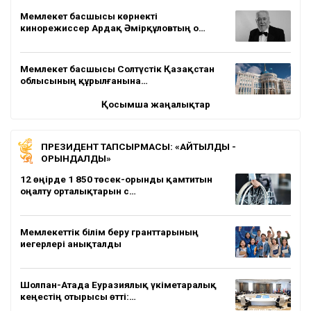
Мемлекет басшысы көрнекті
кинорежиссер Ардақ Әмірқұловтың о…
Мемлекет басшысы Солтүстік Қазақстан
облысының құрылғанына…
Қосымша жаңалықтар
ПРЕЗИДЕНТ ТАПСЫРМАСЫ: «АЙТЫЛДЫ -
ОРЫНДАЛДЫ»
12 өңірде 1 850 төсек-орынды қамтитын
оңалту орталықтарын с…
Мемлекеттік білім беру гранттарының
иегерлері анықталды
Шолпан-Атада Еуразиялық үкіметаралық
кеңестің отырысы өтті:…