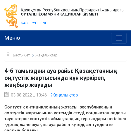
Қазақстан Республикасының Президенті жанындағы
ОРТАЛЫҚ КОММУНИКАЦИЯЛАР ҚЫЗМЕТІ
ҚАЗ
РУС
ENG
Меню
Басты бет
Жаңалықтар
4-6 тамыздағы ауа райы: Қазақстанның
оңтүстік жартысында күн күркіреп,
жаңбыр жауады
03.08.2022 _ 13:46
Жаңалықтар
Солтүстік антициклонның жотасы, республиканың
солтүстік жартысында үстемдік етеді, сондықтан алдағы
тәуліктерде солтүстік аймақтардың тұрғындары негізінен
құрғақ және шуақты ауа райын күтеді, ал түнде өте
салқын болады.