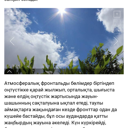
Атмосфералық фронтальды бөлімдер біртіндеп
оңтүстікке қарай жылжып, орталықта, шығыста
және елдің оңтүстік жартысында жауын-
шашынның сақталуына ықпал етеді, таулы
аймақтарға жақындаған кезде фронттар одан да
күшейе бастайды, бұл осы аудандарда қатты
жаңбырдың жауына әкеледі. Күн күркірейді,