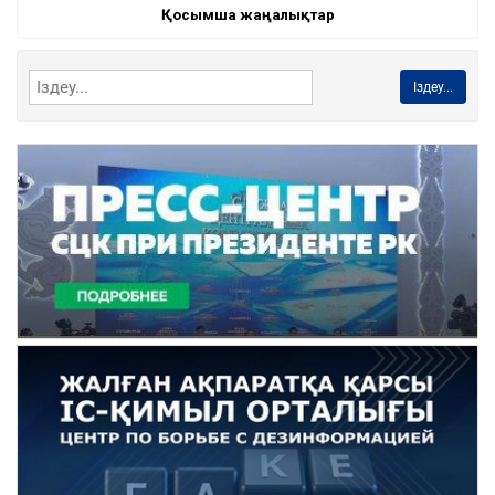
Қосымша жаңалықтар
Іздеу...